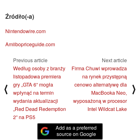
Źródło(-a)
Nintendowire.com
Amiibopriceguide.com
Previous article
Next article
Według osoby z branży
Firma Chuwi wprowadza
listopadowa premiera
na rynek przystępną
gry „GTA 6” mogła
cenowo alternatywę dla
⟨
⟩
wpłynąć na termin
MacBooka Neo,
wydania aktualizacji
wyposażoną w procesor
„Red Dead Redemption
Intel Wildcat Lake
2” na PS5
Add as a preferred
source on Google