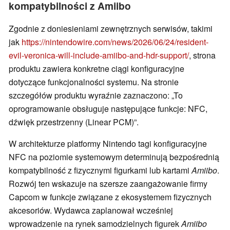
kompatybilności z Amiibo
Zgodnie z doniesieniami zewnętrznych serwisów, takimi
jak
https://nintendowire.com/news/2026/06/24/resident-
evil-veronica-will-include-amiibo-and-hdr-support/
, strona
produktu zawiera konkretne ciągi konfiguracyjne
dotyczące funkcjonalności systemu. Na stronie
szczegółów produktu wyraźnie zaznaczono: „To
oprogramowanie obsługuje następujące funkcje: NFC,
dźwięk przestrzenny (Linear PCM)”.
W architekturze platformy Nintendo tagi konfiguracyjne
NFC na poziomie systemowym determinują bezpośrednią
kompatybilność z fizycznymi figurkami lub kartami
Amiibo
.
Rozwój ten wskazuje na szersze zaangażowanie firmy
Capcom w funkcje związane z ekosystemem fizycznych
akcesoriów. Wydawca zaplanował wcześniej
wprowadzenie na rynek samodzielnych figurek
Amiibo