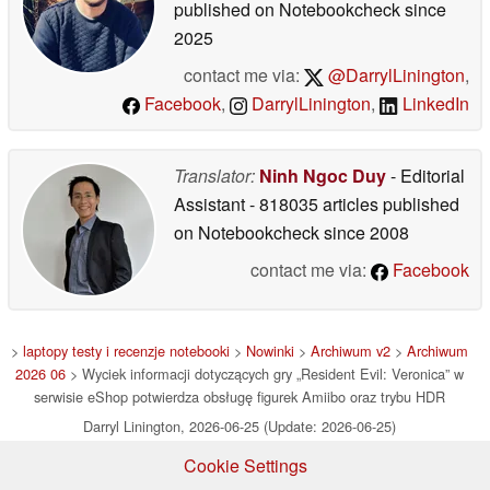
published on Notebookcheck
since
2025
contact me via:
@DarrylLinington
,
Facebook
,
DarrylLinington
,
LinkedIn
Translator:
Ninh Ngoc Duy
- Editorial
Assistant
- 818035 articles published
on Notebookcheck
since 2008
contact me via:
Facebook
>
laptopy testy i recenzje notebooki
>
Nowinki
>
Archiwum v2
>
Archiwum
2026 06
> Wyciek informacji dotyczących gry „Resident Evil: Veronica” w
serwisie eShop potwierdza obsługę figurek Amiibo oraz trybu HDR
Darryl Linington, 2026-06-25 (Update: 2026-06-25)
Cookie Settings