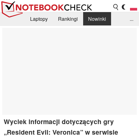
Laptopy
Rankingi
Nowinki
...
Biblioteka
Info
Szukajka recenzji
Wyciek informacji dotyczących gry
„Resident Evil: Veronica” w serwisie