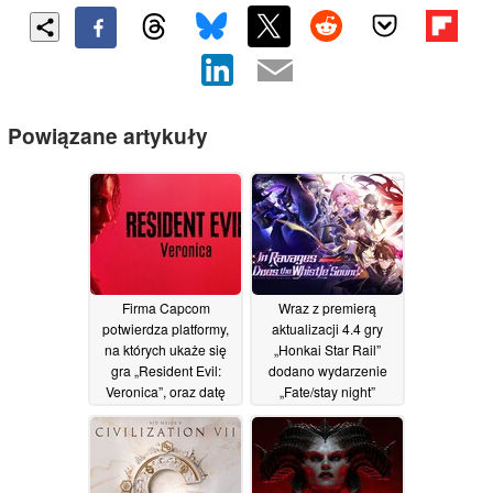
Powiązane artykuły
Firma Capcom
Wraz z premierą
potwierdza platformy,
aktualizacji 4.4 gry
na których ukaże się
„Honkai Star Rail”
gra „Resident Evil:
dodano wydarzenie
Veronica”, oraz datę
„Fate/stay night”
premiery w 2027 roku
05/07/2026
05/07/2026