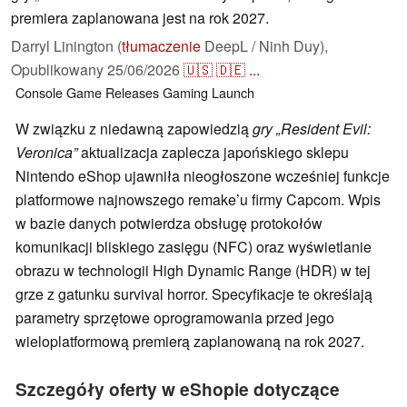
premiera zaplanowana jest na rok 2027.
Darryl Linington (
tłumaczenie
DeepL / Ninh Duy),
Opublikowany
25/06/2026
🇺🇸
🇩🇪
...
Console
Game Releases
Gaming
Launch
W związku z niedawną zapowiedzią
gry „Resident Evil:
Veronica”
aktualizacja zaplecza japońskiego sklepu
Nintendo eShop ujawniła nieogłoszone wcześniej funkcje
platformowe najnowszego remake’u firmy Capcom. Wpis
w bazie danych potwierdza obsługę protokołów
komunikacji bliskiego zasięgu (NFC) oraz wyświetlanie
obrazu w technologii High Dynamic Range (HDR) w tej
grze z gatunku survival horror. Specyfikacje te określają
parametry sprzętowe oprogramowania przed jego
wieloplatformową premierą zaplanowaną na rok 2027.
Szczegóły oferty w eShopie dotyczące