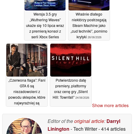
Wersja 3.5 gry
Właśnie dlatego
„Wuthering Waves”
niektórzy postrzegają
ukaże się 10 lipca wraz
Steam Machine jako
z premierą konsol z
„cud techniki”, pomimo
serii Xbox Series
krytyki
26/06/2026
27/06/2026
„Czerwona flaga”: Fani
Potwierdzono datę
GTA 6 są
premiery, platformy
niezadowoleni z
oraz cenę gry „Silent
powodu sklepów, które
Hill: Townfall”
24/06/2026
najwyraźniej są
Show more articles
dostępne wyłącznie w
ramach edycji Ultimate
Edition
Editor of the
original article
:
Darryl
26/06/2026
Linington
- Tech Writer
- 414 articles