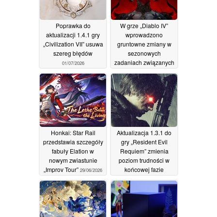
Poprawka do
W grze „Diablo IV”
aktualizacji 1.4.1 gry
wprowadzono
„Civilization VII” usuwa
gruntowne zmiany w
szereg błędów
sezonowych
zadaniach związanych
01/07/2026
z Rupture
01/07/2026
Honkai: Star Rail
Aktualizacja 1.3.1 do
przedstawia szczegóły
gry „Resident Evil
fabuły Elation w
Requiem” zmienia
nowym zwiastunie
poziom trudności w
„Improv Tour”
końcowej fazie
29/06/2026
rozgrywki
28/06/2026