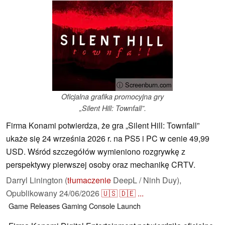
ⓘ Screenburn.com
Oficjalna grafika promocyjna gry
„Silent Hill: Townfall”.
Firma Konami potwierdza, że gra „Silent Hill: Townfall”
ukaże się 24 września 2026 r. na PS5 i PC w cenie 49,99
USD. Wśród szczegółów wymieniono rozgrywkę z
perspektywy pierwszej osoby oraz mechanikę CRTV.
Darryl Linington (
tłumaczenie
DeepL / Ninh Duy),
Opublikowany
24/06/2026
🇺🇸
🇩🇪
...
Game Releases
Gaming
Console
Launch