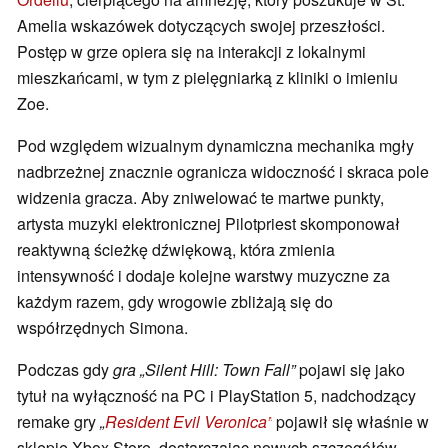
Amelia wskazówek dotyczących swojej przeszłości.
Postęp w grze opiera się na interakcji z lokalnymi
mieszkańcami, w tym z pielęgniarką z kliniki o imieniu
Zoe.
Pod względem wizualnym dynamiczna mechanika mgły
nadbrzeżnej znacznie ogranicza widoczność i skraca pole
widzenia gracza. Aby zniwelować te martwe punkty,
artysta muzyki elektronicznej Pilotpriest skomponował
reaktywną ścieżkę dźwiękową, która zmienia
intensywność i dodaje kolejne warstwy muzyczne za
każdym razem, gdy wrogowie zbliżają się do
współrzędnych Simona.
Podczas gdy
gra „Silent Hill: Town Fall”
pojawi się jako
tytuł na wyłączność na PC i PlayStation 5,
nadchodzący
remake gry
„
Resident Evil Veronica”
pojawił się właśnie w
sklepie Xbox Store, dostarczając nowych szczegółów.