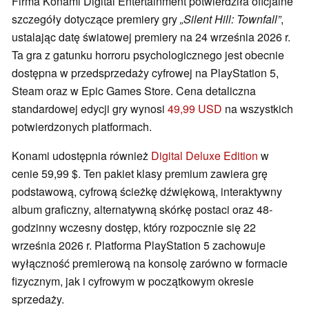
Firma Konami Digital Entertainment potwierdziła oficjalne
szczegóły dotyczące premiery gry
„Silent Hill: Townfall”
,
ustalając datę światowej premiery na 24 września 2026 r.
Ta gra z gatunku horroru psychologicznego jest obecnie
dostępna w przedsprzedaży cyfrowej na PlayStation 5,
Steam oraz w Epic Games Store. Cena detaliczna
standardowej edycji gry wynosi
49,99 USD
na wszystkich
potwierdzonych platformach.
Konami udostępnia również
Digital Deluxe Edition
w
cenie 59,99 $. Ten pakiet klasy premium zawiera grę
podstawową, cyfrową ścieżkę dźwiękową, interaktywny
album graficzny, alternatywną skórkę postaci oraz 48-
godzinny wczesny dostęp, który rozpocznie się 22
września 2026 r. Platforma PlayStation 5 zachowuje
wyłączność premierową na konsolę zarówno w formacie
fizycznym, jak i cyfrowym w początkowym okresie
sprzedaży.