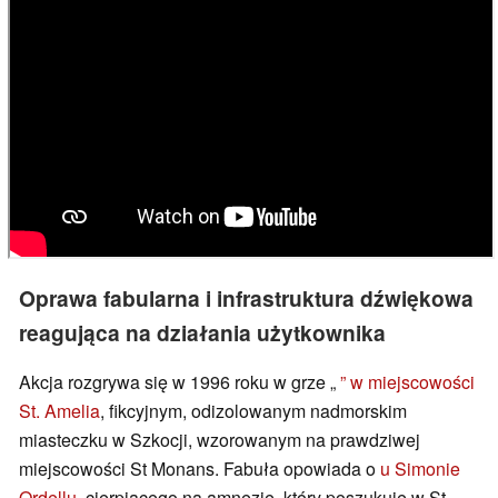
Oprawa fabularna i infrastruktura dźwiękowa
reagująca na działania użytkownika
Akcja rozgrywa się w 1996 roku w grze „
” w miejscowości
St. Amelia
, fikcyjnym, odizolowanym nadmorskim
miasteczku w Szkocji, wzorowanym na prawdziwej
miejscowości St Monans. Fabuła opowiada o
u Simonie
Ordellu
, cierpiącego na amnezję, który poszukuje w St.