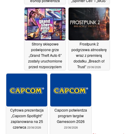
eShop potwierdza
„Splinter Cell” i „MGS”
obsługę figurek Amiibo
znika z rynku
25/06/2026
oraz trybu HDR
25/06/2026
Strony sklepowe
Frostpunk 2
poświęcone grze
podgrzewa atmosferę
„Grand Theft Auto 6”
wraz z premierą
zostały uruchomione
dodatku „Breach of
przed rozpoczęciem
Trust”
23/06/2026
przedsprzedaży
24/06/2026
Cyfrowa prezentacja
Capcom potwierdza
„Capcom Spotlight”
program targów
zaplanowana na 25
Gamescom 2026
czerwca
23/06/2026
23/06/2026