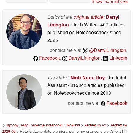
Show more articles
Editor of the
original article
:
Darryl
Linington
- Tech Writer
- 407 articles
published on Notebookcheck
since
2025
contact me via:
@DarrylLinington
,
Facebook
,
DarrylLinington
,
LinkedIn
Translator:
Ninh Ngoc Duy
- Editorial
Assistant
- 815842 articles published
on Notebookcheck
since 2008
contact me via:
Facebook
>
laptopy testy i recenzje notebooki
>
Nowinki
>
Archiwum v2
>
Archiwum
2026 06
> Potwierdzono datę premiery, platformy oraz cenę gry „Silent Hill: