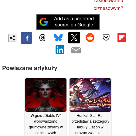
zastosowaniu
biznesowym?
Add as a preferred
source on Google
Powiązane artykuły
W grze „Diablo IV”
Honkai: Star Rail
wprowadzono
przedstawia szczegóły
gruntowne zmiany w
fabuły Elation w
sezonowych
nowym zwiastunie