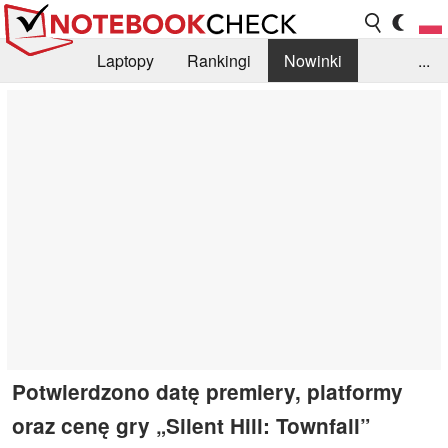
Laptopy
Rankingi
Nowinki
...
Biblioteka
Info
Szukajka recenzji
Potwierdzono datę premiery, platformy
oraz cenę gry „Silent Hill: Townfall”