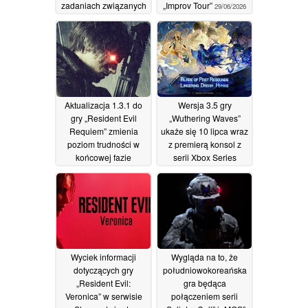
zadaniach związanych
„Improv Tour”
29/06/2026
z Rupture
01/07/2026
Aktualizacja 1.3.1 do
Wersja 3.5 gry
gry „Resident Evil
„Wuthering Waves”
Requiem” zmienia
ukaże się 10 lipca wraz
poziom trudności w
z premierą konsol z
końcowej fazie
serii Xbox Series
rozgrywki
28/06/2026
27/06/2026
Wyciek informacji
Wygląda na to, że
dotyczących gry
południowokoreańska
„Resident Evil:
gra będąca
Veronica” w serwisie
połączeniem serii