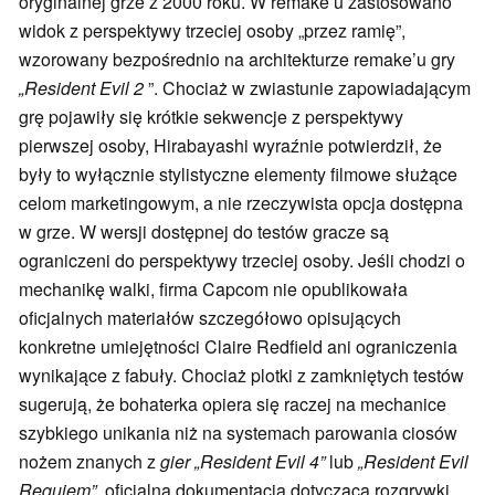
oryginalnej grze z 2000 roku. W remake’u zastosowano
widok z perspektywy trzeciej osoby „przez ramię”,
wzorowany bezpośrednio na architekturze remake’u gry
„Resident Evil 2
”. Chociaż w zwiastunie zapowiadającym
grę pojawiły się krótkie sekwencje z perspektywy
pierwszej osoby, Hirabayashi wyraźnie potwierdził, że
były to wyłącznie stylistyczne elementy filmowe służące
celom marketingowym, a nie rzeczywista opcja dostępna
w grze. W wersji dostępnej do testów gracze są
ograniczeni do perspektywy trzeciej osoby. Jeśli chodzi o
mechanikę walki, firma Capcom nie opublikowała
oficjalnych materiałów szczegółowo opisujących
konkretne umiejętności Claire Redfield ani ograniczenia
wynikające z fabuły. Chociaż plotki z zamkniętych testów
sugerują, że bohaterka opiera się raczej na mechanice
szybkiego unikania niż na systemach parowania ciosów
nożem znanych z
gier „Resident Evil 4”
lub
„Resident Evil
Requiem”
, oficjalna dokumentacja dotycząca rozgrywki