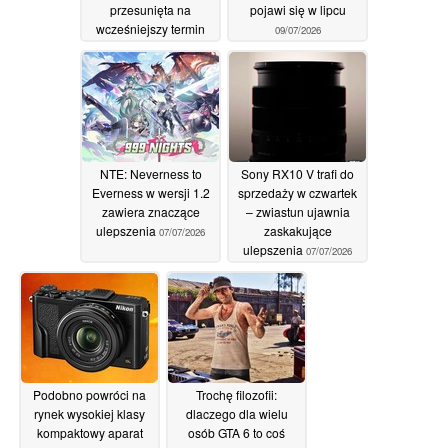
przesunięta na
pojawi się w lipcu
wcześniejszy termin
09/07/2026
we wrześniu
10/07/2026
NTE: Neverness to
Sony RX10 V trafi do
Everness w wersji 1.2
sprzedaży w czwartek
zawiera znaczące
– zwiastun ujawnia
ulepszenia
zaskakujące
07/07/2026
ulepszenia
07/07/2026
Podobno powróci na
Trochę filozofii:
rynek wysokiej klasy
dlaczego dla wielu
kompaktowy aparat
osób GTA 6 to coś