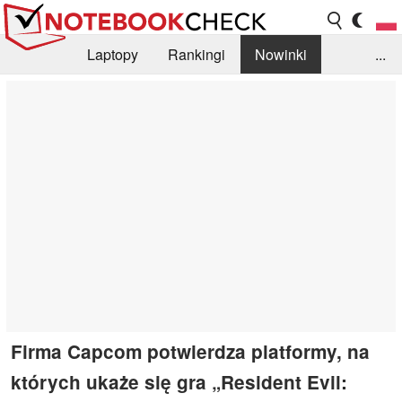
Laptopy
Rankingi
Nowinki
...
Biblioteka
Info
Szukajka recenzji
Firma Capcom potwierdza platformy, na
których ukaże się gra „Resident Evil: