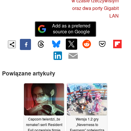
w czasie rzeczywistym
oraz dwa porty Gigabit
LAN
Add as a preferred
source on Google
Powiązane artykuły
Capcom twierdzi, że
Wersja 1.2 gry
remake'i serii Resident
„Neverness to
Evil pozwalają firmie
Everness” potwierdza