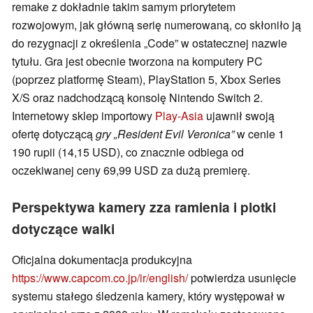
remake z dokładnie takim samym priorytetem
rozwojowym, jak główną serię numerowaną, co skłoniło ją
do rezygnacji z określenia „Code” w ostatecznej nazwie
tytułu. Gra jest obecnie tworzona na komputery PC
(poprzez platformę Steam), PlayStation 5, Xbox Series
X/S oraz nadchodzącą konsolę Nintendo Switch 2.
Internetowy sklep importowy
Play-Asia
ujawnił swoją
ofertę dotyczącą
gry „Resident Evil Veronica”
w cenie 1
190 rupii (14,15 USD), co znacznie odbiega od
oczekiwanej ceny 69,99 USD za dużą premierę.
Perspektywa kamery zza ramienia i plotki
dotyczące walki
Oficjalna dokumentacja produkcyjna
https://www.capcom.co.jp/ir/english/
potwierdza usunięcie
systemu stałego śledzenia kamery, który występował w