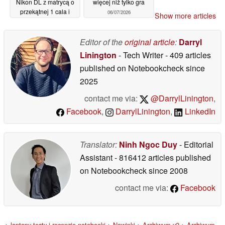
Nikon DL z matrycą o
więcej niż tylko gra
przekątnej 1 cala i
06/07/2026
Show more articles
obiektywem
zmiennoogniskowym
Editor of the
original article
:
Darryl
07/07/2026
Linington
- Tech Writer
- 409 articles
published on Notebookcheck
since
2025
contact me via:
@DarrylLinington
,
Facebook
,
DarrylLinington
,
LinkedIn
Translator:
Ninh Ngoc Duy
- Editorial
Assistant
- 816412 articles published
on Notebookcheck
since 2008
contact me via:
Facebook
>
laptopy testy i recenzje notebooki
>
Nowinki
>
Archiwum v2
>
Archiwum