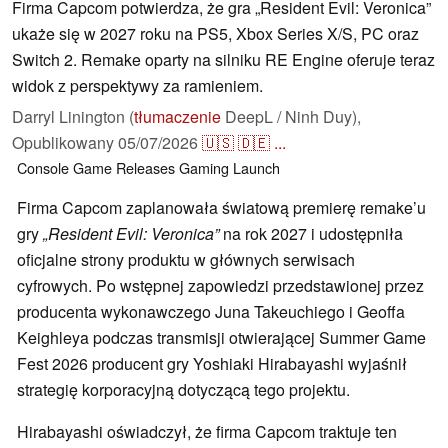
Firma Capcom potwierdza, że gra „Resident Evil: Veronica”
ukaże się w 2027 roku na PS5, Xbox Series X/S, PC oraz
Switch 2. Remake oparty na silniku RE Engine oferuje teraz
widok z perspektywy za ramieniem.
Darryl Linington (
tłumaczenie
DeepL / Ninh Duy),
Opublikowany
05/07/2026
🇺🇸
🇩🇪
...
Console
Game Releases
Gaming
Launch
Firma Capcom zaplanowała światową premierę remake’u
gry
„Resident Evil: Veronica”
na rok 2027 i udostępniła
oficjalne strony produktu w głównych serwisach
cyfrowych. Po wstępnej zapowiedzi przedstawionej przez
producenta wykonawczego Juna Takeuchiego i Geoffa
Keighleya podczas transmisji otwierającej Summer Game
Fest 2026 producent gry Yoshiaki Hirabayashi wyjaśnił
strategię korporacyjną dotyczącą tego projektu.
Hirabayashi oświadczył, że firma Capcom traktuje ten