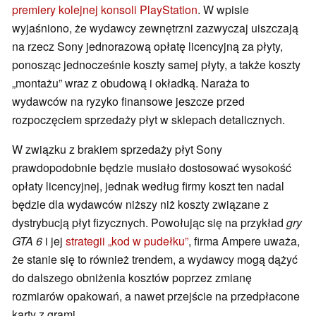
premiery kolejnej konsoli PlayStation
. W wpisie
wyjaśniono, że wydawcy zewnętrzni zazwyczaj uiszczają
na rzecz Sony jednorazową opłatę licencyjną za płyty,
ponosząc jednocześnie koszty samej płyty, a także koszty
„montażu” wraz z obudową i okładką. Naraża to
wydawców na ryzyko finansowe jeszcze przed
rozpoczęciem sprzedaży płyt w sklepach detalicznych.
W związku z brakiem sprzedaży płyt Sony
prawdopodobnie będzie musiało dostosować wysokość
opłaty licencyjnej, jednak według firmy koszt ten nadal
będzie dla wydawców niższy niż koszty związane z
dystrybucją płyt fizycznych. Powołując się na przykład
gry
GTA 6
i jej
strategii „kod w pudełku”
, firma Ampere uważa,
że stanie się to również trendem, a wydawcy mogą dążyć
do dalszego obniżenia kosztów poprzez zmianę
rozmiarów opakowań, a nawet przejście na przedpłacone
karty z grami.