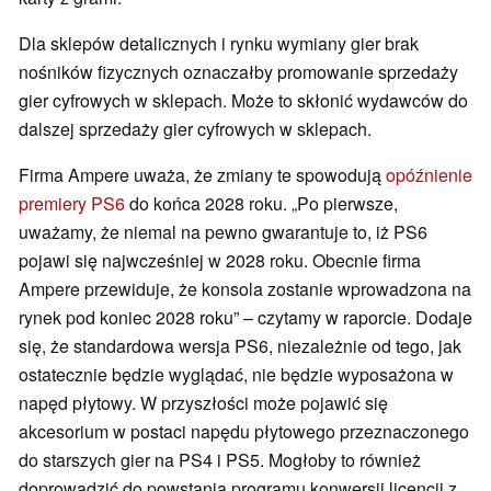
Dla sklepów detalicznych i rynku wymiany gier brak
nośników fizycznych oznaczałby promowanie sprzedaży
gier cyfrowych w sklepach. Może to skłonić wydawców do
dalszej sprzedaży gier cyfrowych w sklepach.
Firma Ampere uważa, że zmiany te spowodują
opóźnienie
premiery PS6
do końca 2028 roku. „Po pierwsze,
uważamy, że niemal na pewno gwarantuje to, iż PS6
pojawi się najwcześniej w 2028 roku. Obecnie firma
Ampere przewiduje, że konsola zostanie wprowadzona na
rynek pod koniec 2028 roku” – czytamy w raporcie. Dodaje
się, że standardowa wersja PS6, niezależnie od tego, jak
ostatecznie będzie wyglądać, nie będzie wyposażona w
napęd płytowy. W przyszłości może pojawić się
akcesorium w postaci napędu płytowego przeznaczonego
do starszych gier na PS4 i PS5. Mogłoby to również
doprowadzić do powstania programu konwersji licencji z