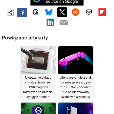
source on Google
Powiązane artykuły
Ulepszenie układu
„Sony rezygnuje z płyt,
chłodzenia konsoli
by zabezpieczyć zyski
PS6 mogłoby
z PS6”: Sony podobno
rozwiązać najbardziej
nie poinformowało
irytujący problem
twórców o wycofaniu
konsoli PS5
gier na nośnikach
15/07/2026
fizycznych
03/07/2026