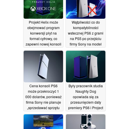
Projekt Helix może
Wątpliwości co do
obejmować program
kompatybilności
konwersji płyt na
wstecznej PS6 z grami
format cyfrowy, co
na PS5 po przejściu
zapewni nowej konsoli
firmy Sony na model
Xbox przewagę nad
całkowicie cyfrowy
PS6
02/07/2026
02/07/2026
Cena konsoli PS6
Były pracownik studia
może przekroczyć 1
Naughty Dog
000 dolarów, ponieważ
opowiada się za
firma Sony nie planuje
przesunięciem daty
„sprzedawać sprzętu
premiery PS6 i Project
ze znacznymi stratami”
Helix na rok 2030 lub
później
30/06/2026
30/06/2026