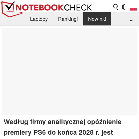
Laptopy
Rankingi
Nowinki
...
Biblioteka
Info
Szukajka recenzji
Według firmy analitycznej opóźnienie
premiery PS6 do końca 2028 r. jest