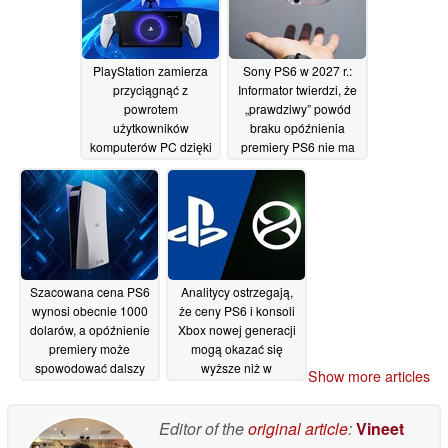
PlayStation zamierza
Sony PS6 w 2027 r.:
przyciągnąć z
Informator twierdzi, że
powrotem
„prawdziwy” powód
użytkowników
braku opóźnienia
komputerów PC dzięki
premiery PS6 nie ma
przenośnej konsoli
nic wspólnego z
PS6 oraz
cenami pamięci RAM
ekskluzywnym tytułom
29/06/2026
30/06/2026
Szacowana cena PS6
Analitycy ostrzegają,
wynosi obecnie 1000
że ceny PS6 i konsoli
dolarów, a opóźnienie
Xbox nowej generacji
premiery może
mogą okazać się
spowodować dalszy
wyższe niż w
Show more articles
wzrost ceny konsoli
przypadku Steam
Machine
28/06/2026
24/06/2026
Editor of the
original article
:
Vineet