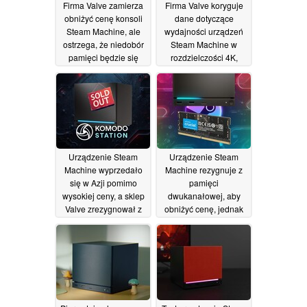
Firma Valve zamierza
Firma Valve koryguje
obniżyć cenę konsoli
dane dotyczące
Steam Machine, ale
wydajności urządzeń
ostrzega, że niedobór
Steam Machine w
pamięci będzie się
rozdzielczości 4K,
utrzymywał
podczas gdy recenzje
27/06/2026
poddają w wątpliwość
ich cenę
26/06/2026
Urządzenie Steam
Urządzenie Steam
Machine wyprzedało
Machine rezygnuje z
się w Azji pomimo
pamięci
wysokiej ceny, a sklep
dwukanałowej, aby
Valve zrezygnował z
obniżyć cenę, jednak
systemu rezerwacji
jego parametry
techniczne ograniczają
24/06/2026
wydajność
23/06/2026