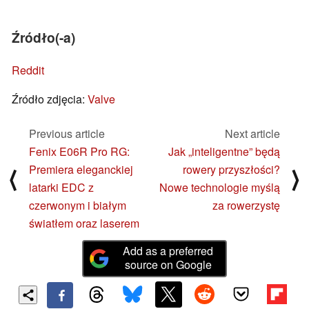
Źródło(-a)
Reddit
Źródło zdjęcia:
Valve
Previous article
Next article
Fenix E06R Pro RG:
Jak „inteligentne” będą
Premiera eleganckiej
rowery przyszłości?
⟨
⟩
latarki EDC z
Nowe technologie myślą
czerwonym i białym
za rowerzystę
światłem oraz laserem
Add as a preferred
source on Google