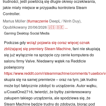
trudności, jeśli powtórzą się długie okresy oczekiwania,
jakie miały miejsce w przypadku kontrolera Steam
Controller.
Marius Müller (
tłumaczenie
DeepL / Ninh Duy),
Opublikowany
20/06/2026
🇺🇸
🇩🇪
...
Gaming
Desktop
Social Media
Podczas gdy
wciąż pojawia się coraz więcej oznak
zbliżającej się premiery Steam Machine
, fani nie skupiają
się już wyłącznie na sprzęcie czy cenie komputera do
salonu firmy Valve. Niedawny wątek na Reddicie
poświęcony
https://www.reddit.com/r/steammachine/comments/1uaebcv/
skupia się na samej premierze – oraz na tym, jak trudno
może być faktycznie zdobyć to urządzenie. Autor wątku,
u/CoastOne2716, twierdzi, że byłby zainteresowany
zakupem takiego urządzenia, ale spodziewa się, że
Steam Machine będzie trudny do zdobycia, biorąc pod