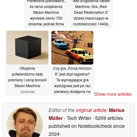
Pierwotnie planowano,
Test urządzenia Steam
że cena urządzenia
Machine: Gra „Red
Steam Machine
Dead Redemption 2”
wyniesie około 750
działa imponująco w
dolarów, jednak firma
rozdzielczości 1440p,
Valve twierdzi, że
ale wiąże się to z
odnotowała wzrost
pewnymi
ceny podobny do tego
kompromisami
w przypadku Steam
23/06/2026
Deck
23/06/2026
Oficjalnie
Czy gra „Forza Horizon
potwierdzono datę
6” jest zbyt łagodna?
premiery i cenę konsoli
Ta wymagająca gra
Steam Machine
wyścigowa jest po raz
pierwszy dostępna na
23/06/2026
Show more articles
platformie Steam w
cenie 3 dolarów
zamiast 30 dolarów
Editor of the
original article
:
Marius
22/06/2026
Müller
- Tech Writer
- 5209 articles
published on Notebookcheck
since
2024