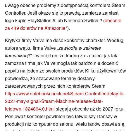
uwagę obecne problemy z dostępnością kontrolera Steam
Controller. Jeśli okaże się to prawdą, zamierza zamiast
tego kupić PlayStation 5 lub Nintendo Switch 2 (
obecnie
za 449 dolarów na Amazonie
).
Krytyka firmy Valve ma dość konkretny charakter. Według
autora wątku firma Valve
„zawiodła w zakresie
komunikacji”.
Twierdzi on, że trudno zrozumieć, jak tak
zamożna firma jak Valve mogła tak bardzo nie docenić
popytu na jeden ze swoich produktów. Kilku użytkowników
potwierdza, że szacowane terminy dostawy
zarezerwowanych przez nich kontrolerów Steam
https://www.notebookcheck.net/Steam-Controller-delay-to-
2027-may-signal-Steam-Machine-release-date-
letdown.1324864.0.html
sięgają obecnie aż do 2027 roku.
Ponieważ kontroler powinien być łatwiejszy i tańszy w
produkcji niż komputer do salonu, wielu fanów obawia się,