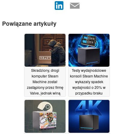
Powiązane artykuły
Skradziony, drogi
Testy wydajnościowe
komputer Steam
konsoli Steam Machine
Machine został
wykazały spadek
zastąpiony przez firmę
wydajności o 20% w
Valve, jednak winą
przypadku braku
obarcza się
pamięci w trybie
nieprecyzyjną politykę
dwukanałowym
wysyłkową
20/07/2026
01/07/2026