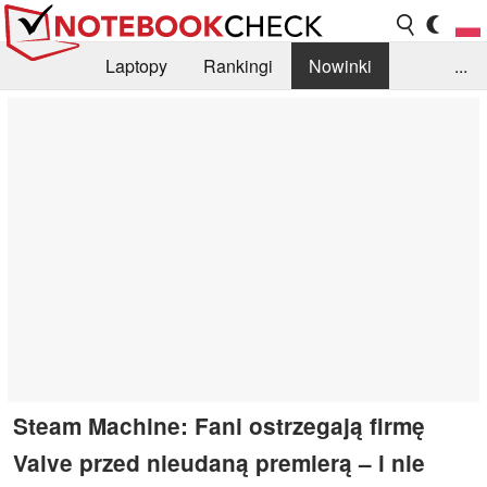
Laptopy
Rankingi
Nowinki
...
Biblioteka
Info
Szukajka recenzji
Steam Machine: Fani ostrzegają firmę
Valve przed nieudaną premierą – i nie