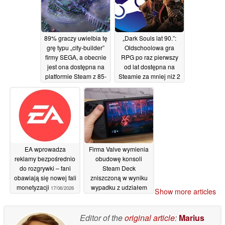
stanowi ich najniższe
ceny w historii
17/06/2026
89% graczy uwielbia tę
„Dark Souls lat 90.”:
grę typu „city-builder”
Oldschoolowa gra
firmy SEGA, a obecnie
RPG po raz pierwszy
jest ona dostępna na
od lat dostępna na
platformie Steam z 85-
Steamie za mniej niż 2
procentową zniżką
dolary
17/06/2026
17/06/2026
EA wprowadza
Firma Valve wymienia
reklamy bezpośrednio
obudowę konsoli
do rozgrywki – fani
Steam Deck
obawiają się nowej fali
zniszczoną w wyniku
monetyzacji
wypadku z udziałem
17/06/2026
Show more articles
niemowlęcia –
społeczność chwali jej
hojność
Editor of the
original article
:
Marius
17/06/2026