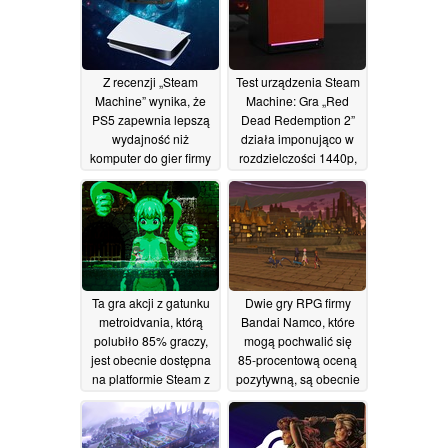
Z recenzji „Steam
Test urządzenia Steam
Machine” wynika, że
Machine: Gra „Red
PS5 zapewnia lepszą
Dead Redemption 2”
wydajność niż
działa imponująco w
komputer do gier firmy
rozdzielczości 1440p,
Valve
ale wiąże się to z
23/06/2026
pewnymi
kompromisami
23/06/2026
Ta gra akcji z gatunku
Dwie gry RPG firmy
metroidvania, którą
Bandai Namco, które
polubiło 85% graczy,
mogą pochwalić się
jest obecnie dostępna
85-procentową oceną
na platformie Steam z
pozytywną, są obecnie
70-procentową zniżką
dostępne na platformie
Steam z rabatem
18/06/2026
sięgającym 80%, co