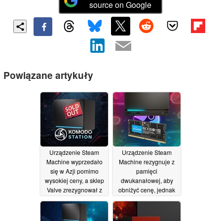
source on Google
Powiązane artykuły
Urządzenie Steam
Urządzenie Steam
Machine wyprzedało
Machine rezygnuje z
się w Azji pomimo
pamięci
wysokiej ceny, a sklep
dwukanałowej, aby
Valve zrezygnował z
obniżyć cenę, jednak
systemu rezerwacji
jego parametry
techniczne ograniczają
24/06/2026
wydajność
23/06/2026