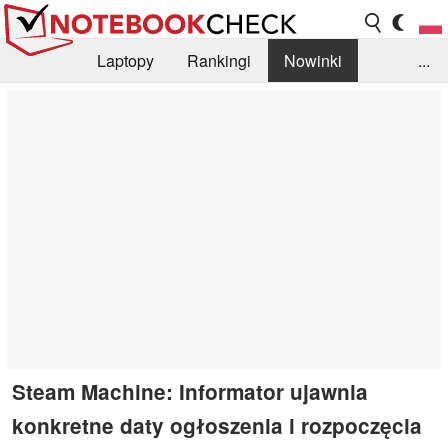
Laptopy
Rankingi
Nowinki
...
Biblioteka
Info
Szukajka recenzji
Steam Machine: Informator ujawnia
konkretne daty ogłoszenia i rozpoczęcia