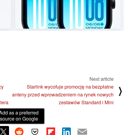
Next article
cy
Starlink wycofuje promocję na bezpłatne
⟩
anteny przed wprowadzeniem na rynek nowych
tera
zestawów Standard i Mini
Add as a preferred
source on Google