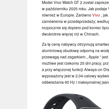
Model Vivo Watch GT 2 został zaprez
w październiku 2025 roku. Jak podaje V
również w Europie. Zarówno
Vivo
, jak
zamówienia w przedsprzedaży; według
rozpocznie się dopiero pod koniec li
dwukrotnie więcej niż w Chinach.
Za tę cenę nabywcy otrzymują smartw
aluminiową obudowę odporną na wodę
przewagą nad zegarkiem „ Apple ” jest 
możliwe jest rzekomo 25 dni pracy; pr
a przy włączonej funkcji Always-on Di
wyposażony jest w 2,04-calowy wyświe
odświeżania 60 Hz i maksymalnej jasn