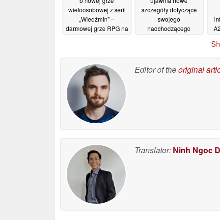
o nowej grze
ujawnia nowe
wieloosobowej z serii
szczegóły dotyczące
„Wiedźmin” –
swojego
in
darmowej grze RPG na
nadchodzącego
A2
komputery PC i
telefonu z
Sh
urządzenia mobilne
wyświetlaczem
pr
składanym
15/06/2026
13/06/2026
Editor of the
original arti
t
Translator:
Ninh Ngoc 