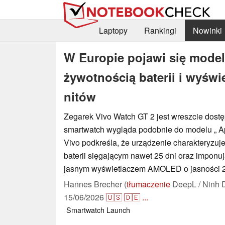
Laptopy
Rankingi
Nowinki
W Europie pojawi się model
żywotnością baterii i wyśw
nitów
Zegarek Vivo Watch GT 2 jest wreszcie dost
smartwatch wygląda podobnie do modelu „ App
Vivo podkreśla, że urządzenie charakteryzuj
baterii sięgającym nawet 25 dni oraz imponu
jasnym wyświetlaczem AMOLED o jasności 2
Hannes Brecher (
tłumaczenie
DeepL / Ninh 
15/06/2026
🇺🇸
🇩🇪
...
Smartwatch
Launch