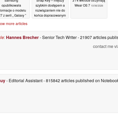
Samsung
Snap Key – między
3 i 4 wkrótce otrzymają
opublikowała
szybkim dostępem a
Wear OS 7
10/06/2026
formacje o modelu
rozwiązaniem nie do
7 z serii „ Galaxy ”
końca dopracowanym
jeszcze przed
12/06/2026
ow more articles
emierą, ujawniając
jego pełną
specyfikację
cle
:
Hannes Brecher
- Senior Tech Writer
- 21907 articles pub
echniczną
13/06/2026
contact me vi
Duy
- Editorial Assistant
- 815842 articles published on Notebo