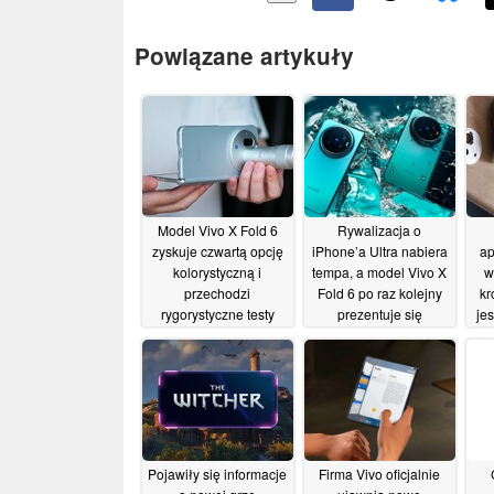
Powiązane artykuły
Model Vivo X Fold 6
Rywalizacja o
zyskuje czwartą opcję
iPhone’a Ultra nabiera
ap
kolorystyczną i
tempa, a model Vivo X
w
przechodzi
Fold 6 po raz kolejny
kr
rygorystyczne testy
prezentuje się
jes
wytrzymałościowe
znakomicie na nowych
do
zdjęciach
18/06/2026
promocyjnych i w filmie
ko
n
18/06/2026
Pojawiły się informacje
Firma Vivo oficjalnie