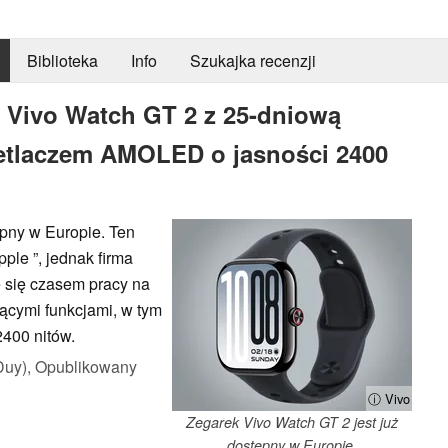
Biblioteka
Info
Szukajka recenzji
 Vivo Watch GT 2 z 25-dniową
ietlaczem AMOLED o jasności 2400
ępny w Europie. Ten
le ”, jednak firma
e się czasem pracy na
jącymi funkcjami, w tym
400 nitów.
Duy),
Opublikowany
ⓘ Vivo
Zegarek Vivo Watch GT 2 jest już
dostępny w Europie.