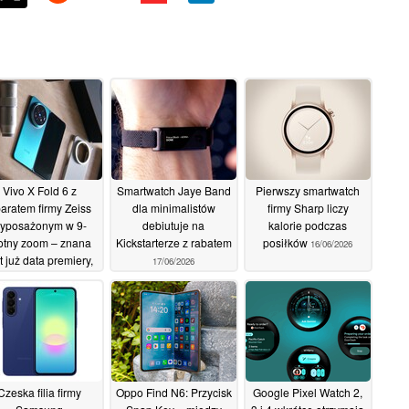
Vivo X Fold 6 z
Smartwatch Jaye Band
Pierwszy smartwatch
aratem firmy Zeiss
dla minimalistów
firmy Sharp liczy
yposażonym w 9-
debiutuje na
kalorie podczas
otny zoom – znana
Kickstarterze z rabatem
posiłków
16/06/2026
t już data premiery,
17/06/2026
stępne są zdjęcia
wszystkich wersji
lorystycznych oraz
owy film
17/06/2026
Czeska filia firmy
Oppo Find N6: Przycisk
Google Pixel Watch 2,