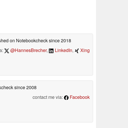
lished on Notebookcheck
since 2018
a:
@HannesBrecher
,
LinkedIn
,
Xing
okcheck
since 2008
contact me via:
Facebook