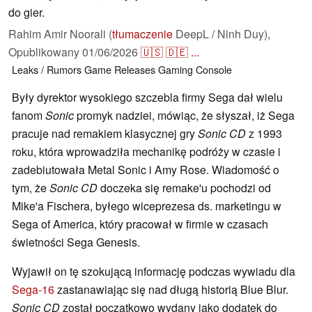
do gier.
Rahim Amir Noorali (
tłumaczenie
DeepL / Ninh Duy),
Opublikowany
01/06/2026
🇺🇸
🇩🇪
...
Leaks / Rumors
Game Releases
Gaming
Console
Były dyrektor wysokiego szczebla firmy Sega dał wielu
fanom
Sonic
promyk nadziei, mówiąc, że słyszał, iż Sega
pracuje nad remakiem klasycznej gry
Sonic
CD
z 1993
roku, która wprowadziła mechanikę podróży w czasie i
zadebiutowała Metal Sonic i Amy Rose. Wiadomość o
tym, że
Sonic CD
doczeka się remake'u pochodzi od
Mike'a Fischera, byłego wiceprezesa ds. marketingu w
Sega of America, który pracował w firmie w czasach
świetności Sega Genesis.
Wyjawił on tę szokującą informację podczas wywiadu dla
Sega-16
zastanawiając się nad długą historią Blue Blur.
Sonic CD
został początkowo wydany jako dodatek do