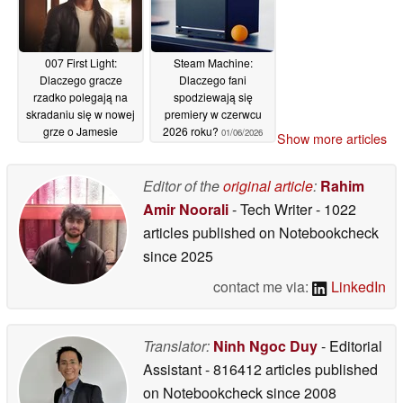
007 First Light:
Steam Machine:
Dlaczego gracze
Dlaczego fani
rzadko polegają na
spodziewają się
skradaniu się w nowej
premiery w czerwcu
grze o Jamesie
2026 roku?
01/06/2026
Show more articles
Bondzie?
02/06/2026
Editor of the
original article
:
Rahim
Amir Noorali
- Tech Writer
- 1022
articles published on Notebookcheck
since 2025
contact me via:
LinkedIn
Translator:
Ninh Ngoc Duy
- Editorial
Assistant
- 816412 articles published
on Notebookcheck
since 2008