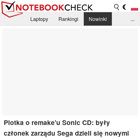
Laptopy
Rankingi
Nowinki
...
Biblioteka
Info
Szukajka recenzji
Plotka o remake'u Sonic CD: były
członek zarządu Sega dzieli się nowymi