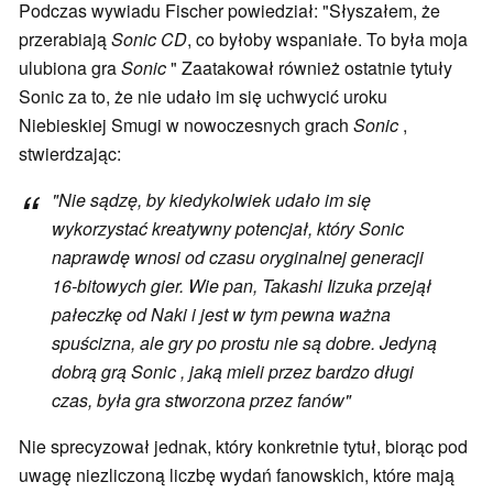
Podczas wywiadu Fischer powiedział: "Słyszałem, że
przerabiają
Sonic CD
, co byłoby wspaniałe. To była moja
ulubiona gra
Sonic
" Zaatakował również ostatnie tytuły
Sonic za to, że nie udało im się uchwycić uroku
Niebieskiej Smugi w nowoczesnych grach
Sonic
,
stwierdzając:
"Nie sądzę, by kiedykolwiek udało im się
wykorzystać kreatywny potencjał, który
Sonic
naprawdę wnosi od czasu oryginalnej generacji
16-bitowych gier. Wie pan, Takashi Iizuka przejął
pałeczkę od Naki i jest w tym pewna ważna
spuścizna, ale gry po prostu nie są dobre. Jedyną
dobrą grą
Sonic
, jaką mieli przez bardzo długi
czas, była gra stworzona przez fanów"
Nie sprecyzował jednak, który konkretnie tytuł, biorąc pod
uwagę niezliczoną liczbę wydań fanowskich, które mają