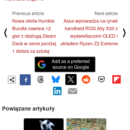
Previous article
Next article
Nowa oferta Humble
Asus wprowadza na rynek
Bundle zawiera 12
handheld ROG Ally X20 z
⟨
⟩
gier z obsługą Steam
wyświetlaczem OLED i
Deck w cenie poniżej
układem Ryzen Z2 Extreme
1 dolara za sztukę
Add as a preferred
source on Google
Powiązane artykuły