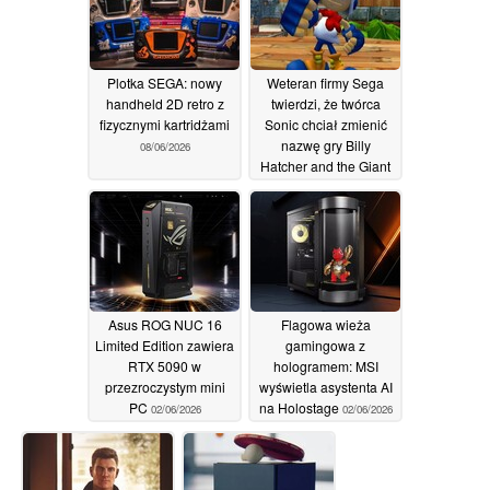
trafiły już do sklepów
17/06/2026
Plotka SEGA: nowy
Weteran firmy Sega
handheld 2D retro z
twierdzi, że twórca
fizycznymi kartridżami
Sonic chciał zmienić
nazwę gry Billy
08/06/2026
Hatcher and the Giant
Egg na "Giant Cock"
05/06/2026
Asus ROG NUC 16
Flagowa wieża
Limited Edition zawiera
gamingowa z
RTX 5090 w
hologramem: MSI
przezroczystym mini
wyświetla asystenta AI
PC
na Holostage
02/06/2026
02/06/2026