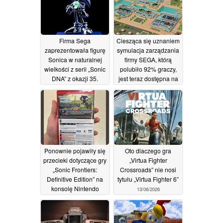
Firma Sega
Ciesząca się uznaniem
zaprezentowała figurę
symulacja zarządzania
Sonica w naturalnej
firmy SEGA, którą
wielkości z serii „Sonic
polubiło 92% graczy,
DNA” z okazji 35.
jest teraz dostępna na
rocznicy
platformie Steam z 85-
20/06/2026
procentową zniżką
18/06/2026
Ponownie pojawiły się
Oto dlaczego gra
przecieki dotyczące gry
„Virtua Fighter
„Sonic Frontiers:
Crossroads” nie nosi
Definitive Edition” na
tytułu „Virtua Fighter 6”
konsolę Nintendo
13/06/2026
Switch 2, a według
doniesień
egzemplarze fizyczne