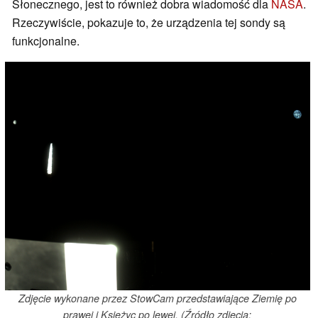
Słonecznego, jest to również dobra wiadomość dla
NASA
.
Rzeczywiście, pokazuje to, że urządzenia tej sondy są
funkcjonalne.
Zdjęcie wykonane przez StowCam przedstawiające Ziemię po
prawej i Księżyc po lewej. (Źródło zdjęcia: