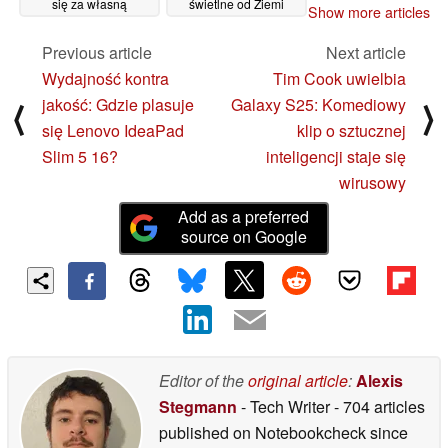
się za własną
świetlne od Ziemi
Show more articles
uciekającą atmosferą
01/12/2025
04/12/2025
Previous article
Next article
Wydajność kontra
Tim Cook uwielbia
jakość: Gdzie plasuje
Galaxy S25: Komediowy
⟨
⟩
się Lenovo IdeaPad
klip o sztucznej
Slim 5 16?
inteligencji staje się
wirusowy
Add as a preferred
source on Google
Editor of the
original article
:
Alexis
Stegmann
- Tech Writer
- 704 articles
published on Notebookcheck
since