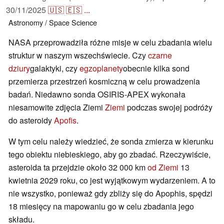
30/11/2025
🇺🇸
🇪🇸
...
Astronomy / Space
Science
NASA przeprowadziła różne misje w celu zbadania wielu
struktur w naszym wszechświecie. Czy
czarne
dziury
galaktyki, czy
egzoplanety
obecnie kilka sond
przemierza przestrzeń kosmiczną w celu prowadzenia
badań. Niedawno sonda OSIRIS-APEX wykonała
niesamowite zdjęcia Ziemi
Ziemi
podczas swojej podróży
do asteroidy
Apofis
.
W tym celu należy wiedzieć, że sonda zmierza w kierunku
tego obiektu niebieskiego, aby go zbadać. Rzeczywiście,
asteroida ta przejdzie około 32 000 km
od Ziemi
13
kwietnia 2029 roku, co jest wyjątkowym wydarzeniem. A to
nie wszystko, ponieważ gdy zbliży się do Apophis, spędzi
18 miesięcy na mapowaniu go w celu zbadania jego
składu.