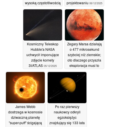
wysoką częstotliwością
projektowaniu
06/12/2025
08/12/2025
Kosmiczny Teleskop
Zegary Marsa działają
Hubble'a NASA
o 477 mikrosekund
uchwycił imponujące
szybciej niż ziemskie;
zdjęcie komety
oto dlaczego przyszła
3I/ATLAS
eksploracja musi to
05/12/2025
zrekompensować
05/12/2025
James Webb
Po raz pierwszy
dostrzega w kosmosie
naukowcy odkryli
dziwaczną planetę
egzoksiężyc
"super-puff" ścigającą
znajdujący się 133 lata