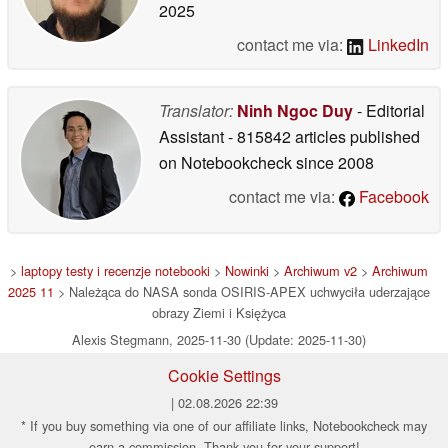
2025
contact me via:
LinkedIn
Translator:
Ninh Ngoc Duy
- Editorial
Assistant
- 815842 articles published
on Notebookcheck
since 2008
contact me via:
Facebook
>
laptopy testy i recenzje notebooki
>
Nowinki
>
Archiwum v2
>
Archiwum
2025 11
> Należąca do NASA sonda OSIRIS-APEX uchwyciła uderzające
obrazy Ziemi i Księżyca
Alexis Stegmann, 2025-11-30 (Update: 2025-11-30)
Cookie Settings
| 02.08.2026 22:39
* If you buy something via one of our affiliate links, Notebookcheck may
earn a commission. Thank you for your support!