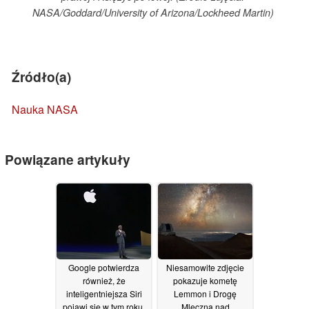
NASA/Goddard/University of Arizona/Lockheed Martin)
Źródło(a)
Nauka NASA
Powiązane artykuły
Google potwierdza
Niesamowite zdjęcie
również, że
pokazuje kometę
inteligentniejsza Siri
Lemmon i Drogę
pojawi się w tym roku,
Mleczną nad