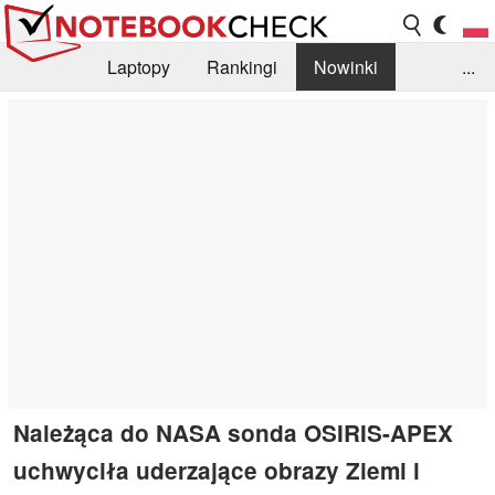
Laptopy
Rankingi
Nowinki
...
Biblioteka
Info
Szukajka recenzji
Należąca do NASA sonda OSIRIS-APEX
uchwyciła uderzające obrazy Ziemi i