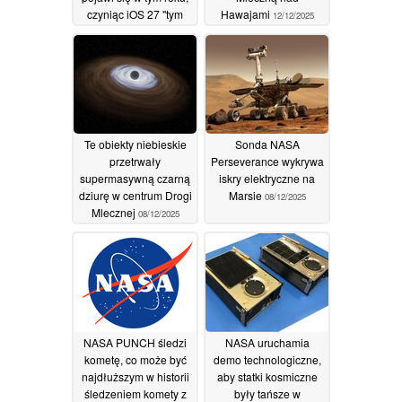
czyniąc iOS 27 "tym
Hawajami
12/12/2025
jedynym
23/04/2026
Te obiekty niebieskie
Sonda NASA
przetrwały
Perseverance wykrywa
supermasywną czarną
iskry elektryczne na
dziurę w centrum Drogi
Marsie
08/12/2025
Mlecznej
08/12/2025
NASA PUNCH śledzi
NASA uruchamia
kometę, co może być
demo technologiczne,
najdłuższym w historii
aby statki kosmiczne
śledzeniem komety z
były tańsze w