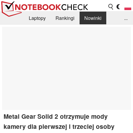
Laptopy
Rankingi
Nowinki
...
Biblioteka
Info
Szukajka recenzji
Metal Gear Solid 2 otrzymuje mody
kamery dla pierwszej i trzeciej osoby