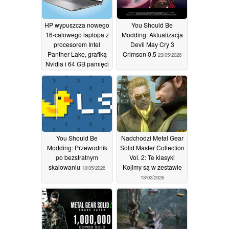
HP wypuszcza nowego
You Should Be
16-calowego laptopa z
Modding: Aktualizacja
procesorem Intel
Devil May Cry 3
Panther Lake, grafiką
Crimson 0.5
23/05/2026
Nvidia i 64 GB pamięci
RAM
25/05/2026
You Should Be
Nadchodzi Metal Gear
Modding: Przewodnik
Solid Master Collection
po bezstratnym
Vol. 2: Te klasyki
skalowaniu
Kojimy są w zestawie
13/05/2026
13/02/2026