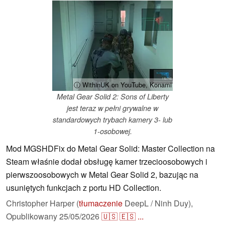
ⓘ WithinUK on YouTube, Konami
Metal Gear Solid 2: Sons of Liberty
jest teraz w pełni grywalne w
standardowych trybach kamery 3- lub
1-osobowej.
Mod MGSHDFix do Metal Gear Solid: Master Collection na
Steam właśnie dodał obsługę kamer trzecioosobowych i
pierwszoosobowych w Metal Gear Solid 2, bazując na
usuniętych funkcjach z portu HD Collection.
Christopher Harper (
tłumaczenie
DeepL / Ninh Duy),
Opublikowany
25/05/2026
🇺🇸
🇪🇸
...