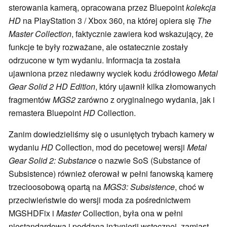
sterowania kamerą, opracowana przez Bluepoint
kolekcja
HD
na PlayStation 3 / Xbox 360, na której opiera się
The
Master Collection
, faktycznie zawiera kod wskazujący, że
funkcje te były rozważane, ale ostatecznie zostały
odrzucone w tym wydaniu. Informacja ta została
ujawniona przez niedawny wyciek kodu źródłowego
Metal
Gear Solid 2 HD Edition
, który ujawnił kilka złomowanych
fragmentów
MGS2
zarówno z oryginalnego wydania, jak i
remastera Bluepoint
HD
Collection.
Zanim dowiedzieliśmy się o usuniętych trybach kamery w
wydaniu
HD
Collection, mod do pecetowej wersji
Metal
Gear Solid 2: Substance
o nazwie SoS (Substance of
Subsistence) również oferował w pełni fanowską kamerę
trzecioosobową opartą na
MGS3: Subsistence
, choć w
przeciwieństwie do wersji moda za pośrednictwem
MGSHDFix i
Master
Collection, była ona w pełni
niestandardowa i poddana inżynierii wstecznej, zamiast