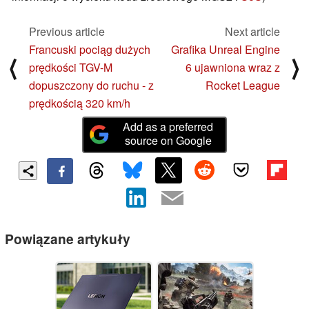
Previous article
Next article
Francuski pociąg dużych
Grafika Unreal Engine
⟨
⟩
prędkości TGV-M
6 ujawniona wraz z
dopuszczony do ruchu - z
Rocket League
prędkością 320 km/h
Add as a preferred
source on Google
Powiązane artykuły