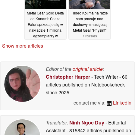
Metal Gear Solid Delta
Hideo Kojima na razie
od Konami: Snake
sam pracuje nad
Eater sprzedaje się w
duchowym następcą
nakładzie 1 miliona
Metal Gear "Physint"
egzemplarzy w
11/08/2025
zaledwie 2 dni
Show more articles
07/09/2025
Editor of the
original article
:
Christopher Harper
- Tech Writer
- 60
articles published on Notebookcheck
since 2025
contact me via:
LinkedIn
Translator:
Ninh Ngoc Duy
- Editorial
Assistant
- 815842 articles published on