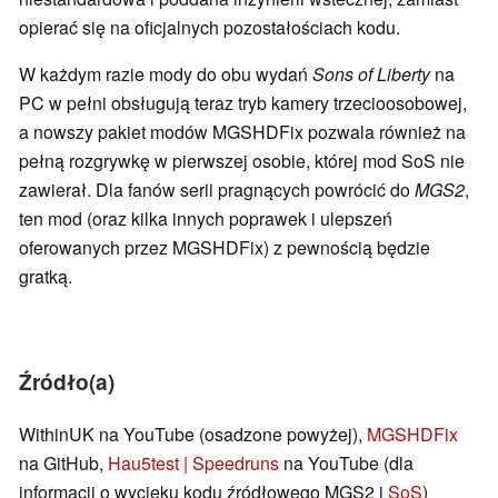
opierać się na oficjalnych pozostałościach kodu.
W każdym razie mody do obu wydań
Sons of Liberty
na
PC w pełni obsługują teraz tryb kamery trzecioosobowej,
a nowszy pakiet modów MGSHDFix pozwala również na
pełną rozgrywkę w pierwszej osobie, której mod SoS nie
zawierał. Dla fanów serii pragnących powrócić do
MGS2
,
ten mod (oraz kilka innych poprawek i ulepszeń
oferowanych przez MGSHDFix) z pewnością będzie
gratką.
Źródło(a)
WithinUK na YouTube (osadzone powyżej),
MGSHDFix
na GitHub,
Hau5test | Speedruns
na YouTube (dla
informacji o wycieku kodu źródłowego MGS2 i
SoS
)