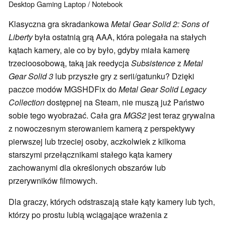
Desktop
Gaming
Laptop / Notebook
Klasyczna gra skradankowa
Metal Gear Solid 2: Sons of
Liberty
była ostatnią grą AAA, która polegała na stałych
kątach kamery, ale co by było, gdyby miała kamerę
trzecioosobową, taką jak reedycja
Subsistence
z
Metal
Gear Solid 3
lub przyszłe gry z serii/gatunku? Dzięki
paczce modów MGSHDFix do
Metal Gear Solid Legacy
Collection
dostępnej na Steam, nie muszą już Państwo
sobie tego wyobrażać. Cała gra
MGS2
jest teraz grywalna
z nowoczesnym sterowaniem kamerą z perspektywy
pierwszej lub trzeciej osoby, aczkolwiek z kilkoma
starszymi przełącznikami stałego kąta kamery
zachowanymi dla określonych obszarów lub
przerywników filmowych.
Dla graczy, których odstraszają stałe kąty kamery lub tych,
którzy po prostu lubią wciągające wrażenia z