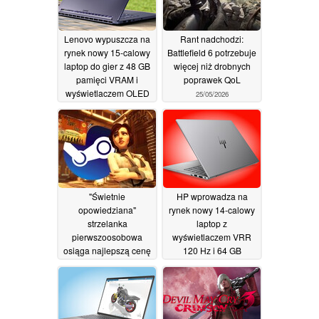
Lenovo wypuszcza na
Rant nadchodzi:
rynek nowy 15-calowy
Battlefield 6 potrzebuje
laptop do gier z 48 GB
więcej niż drobnych
pamięci VRAM i
poprawek QoL
wyświetlaczem OLED
25/05/2026
o rozdzielczości 1100
nitów
26/05/2026
"Świetnie
HP wprowadza na
opowiedziana"
rynek nowy 14-calowy
strzelanka
laptop z
pierwszoosobowa
wyświetlaczem VRR
osiąga najlepszą cenę
120 Hz i 64 GB
na Steam: 7,50 USD
pamięci RAM
25/05/2026
zamiast 30 USD
25/05/2026