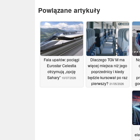
Powiązane artykuły
Fala upałów: pociągi
Dlaczego TGV M ma
No
Eurostar Celestia
więcej miejsca niż jego
otrzymują „opcję
poprzednicy i kiedy
Sahary”
będzie kursował po raz
pr
10/07/2026
pierwszy?
go
31/05/2026
ele