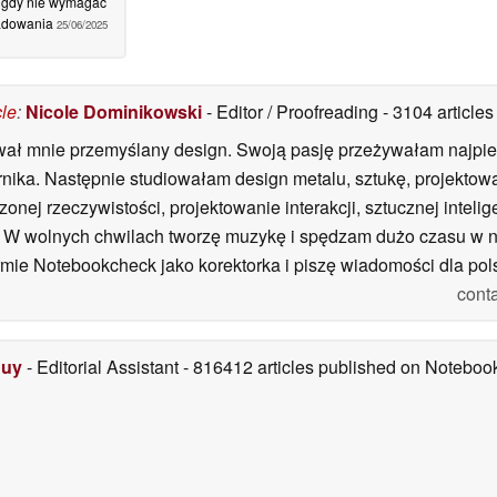
igdy nie wymagać
adowania
25/06/2025
cle
:
Nicole Dominikowski
- Editor / Proofreading
- 3104 articl
wał mnie przemyślany design. Swoją pasję przeżywałam najpie
brnika. Następnie studiowałam design metalu, sztukę, projekto
nej rzeczywistości, projektowanie interakcji, sztucznej inteli
ing. W wolnych chwilach tworzę muzykę i spędzam dużo czasu w
mie Notebookcheck jako korektorka i piszę wiadomości dla polsk
cont
Duy
- Editorial Assistant
- 816412 articles published on Notebo