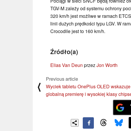
Pociągi w sieci SNCF będą również o
TGV-M zależy od systemu ochrony poci
320 km/h jest możliwe w ramach ETCS 
linii dużych prędkości typu LGV. W ra
Crocodile jest to 160 km/h.
Źródło(a)
Elias Van Deun
przez
Jon Worth
Previous article
⟨
Wyciek tabletu OnePlus OLED wskazuje
globalną premierę i wysokiej klasy chips