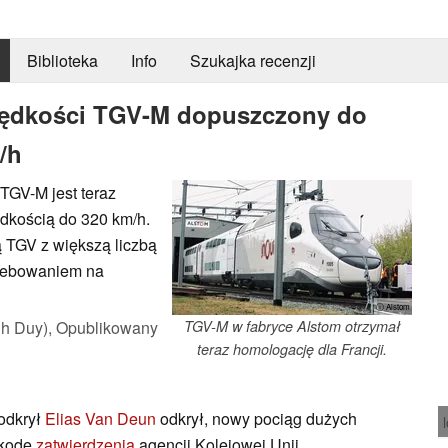
Biblioteka
Info
Szukajka recenzji
rędkości TGV-M dopuszczony do
/h
TGV-M jest teraz
ędkością do 320 km/h.
ą TGV z większą liczbą
rzebowaniem na
ⓘ Alstom
h Duy),
Opublikowany
TGV-M w fabryce Alstom otrzymał
teraz homologację dla Francji.
odkrył
Elias Van Deun
odkrył, nowy pociąg dużych
zkodę
zatwierdzenia
agencji Kolejowej Unii