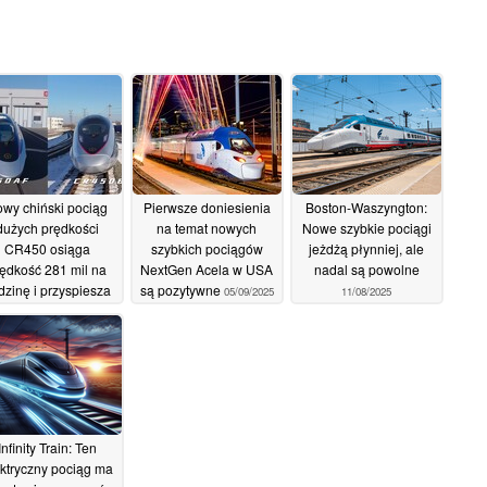
wy chiński pociąg
Pierwsze doniesienia
Boston-Waszyngton:
dużych prędkości
na temat nowych
Nowe szybkie pociągi
CR450 osiąga
szybkich pociągów
jeżdżą płynniej, ale
ędkość 281 mil na
NextGen Acela w USA
nadal są powolne
dzinę i przyspiesza
są pozytywne
05/09/2025
11/08/2025
szybciej
23/10/2025
Infinity Train: Ten
ktryczny pociąg ma