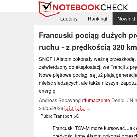
Laptopy
Rankingi
Nowinki
Francuski pociąg dużych p
ruchu - z prędkością 320 km
SNCF i Alstom pokonały ważną przeszkodę. 
zatwierdzony do eksploatacji we Francji z pr
Nowe piętrowe pociągi są już piątą generacj
miejsc siedzących, ale także niższym zapot
energię.
Andreas Sebayang (
tłumaczenie
DeepL / Nin
24/05/2026
🇺🇸
🇩🇪
...
Public Transport
5G
Francuski TGV-M może kursować. Jak 
prędkości firmy Alstom pokonał przes