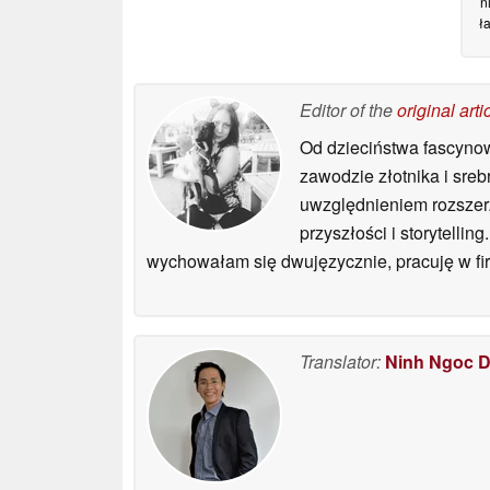
n
ł
Editor of the
original arti
Od dzieciństwa fascyno
zawodzie złotnika i sre
uwzględnieniem rozszerzo
przyszłości i storytell
wychowałam się dwujęzycznie, pracuję w fir
Translator:
Ninh Ngoc 