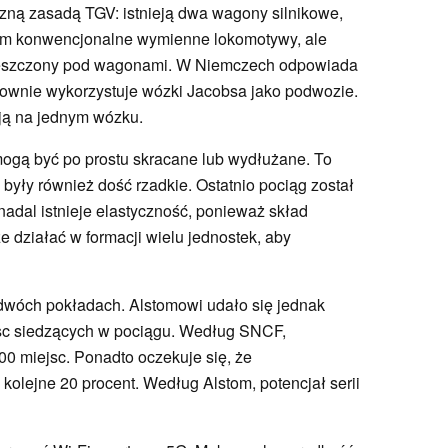
czną zasadą TGV: istnieją dwa wagony silnikowe,
tem konwencjonalne wymienne lokomotywy, ale
zmieszczony pod wagonami. W Niemczech odpowiada
nownie wykorzystuje wózki Jacobsa jako podwozie.
ją na jednym wózku.
 mogą być po prostu skracane lub wydłużane. To
były również dość rzadkie. Ostatnio pociąg został
adal istnieje elastyczność, ponieważ skład
 działać w formacji wielu jednostek, aby
 dwóch pokładach. Alstomowi udało się jednak
jsc siedzących w pociągu. Według SNCF,
0 miejsc. Ponadto oczekuje się, że
kolejne 20 procent. Według Alstom, potencjał serii