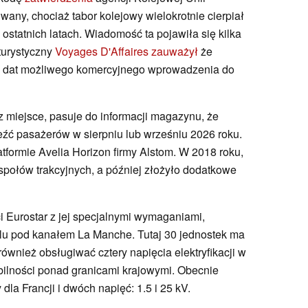
iwany, chociaż tabor kolejowy wielokrotnie cierpiał
statnich latach. Wiadomość ta pojawiła się kilka
 turystyczny
Voyages D'Affaires zauważył
że
h dat możliwego komercyjnego wprowadzenia do
z miejsce, pasuje do informacji magazynu, że
eźć pasażerów w sierpniu lub wrześniu 2026 roku.
tformie Avelia Horizon firmy Alstom. W 2018 roku,
ołów trakcyjnych, a później złożyło dodatkowe
i Eurostar z jej specjalnymi wymaganiami,
lu pod kanałem La Manche. Tutaj 30 jednostek ma
 również obsługiwać cztery napięcia elektryfikacji w
ilności ponad granicami krajowymi. Obecnie
la Francji i dwóch napięć: 1.5 i 25 kV.