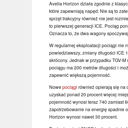
Avelia Horizon działa zgodnie z klasy
które zapewniają napęd. Nie są to za
sprzęt trakcyjny również nie jest ro
to pierwszej generacji ICE. Pociąg po
Oznacza to, że dwa wagony spoczywa
W regularnej eksploatacji pociągi nie
powiedziawszy, zmiany długości ICE 1 
skrócony. Jednak w przypadku TGV-M n
pociągu ma 200 metrów długości i może
zapewnić większą pojemność.
Nowe
pociągi
również opierają się na
uzyskać ponad 20 procent więcej mie
pojemność wynosi teraz 740 zamiast 60
zapotrzebowanie na energię spadnie o 
Horizon wynosi nawet 30 procent.