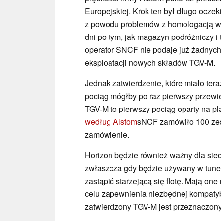
Europejskiej. Krok ten był długo oczek
z powodu problemów z homologacją w o
dni po tym, jak magazyn podróżniczy i
operator SNCF nie podaje już żadnyc
eksploatacji nowych składów TGV-M.
Jednak zatwierdzenie, które miało tera
pociąg mógłby po raz pierwszy przewi
TGV-M to pierwszy pociąg oparty na pla
według Alstom
sNCF zamówiło 100 zesp
zamówienie.
Horizon będzie również ważny dla siec
zwłaszcza gdy będzie używany w tune
zastąpić starzejącą się flotę. Mają one
celu zapewnienia niezbędnej kompatyb
zatwierdzony TGV-M jest przeznaczony d