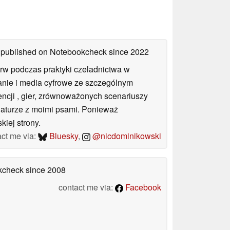
es published on Notebookcheck
since 2022
rw podczas praktyki czeladnictwa w
wanie i media cyfrowe ze szczególnym
gencji , gier, zrównoważonych scenariuszy
 naturze z moimi psami. Ponieważ
iej strony.
act me via:
Bluesky
,
@nicdominikowski
okcheck
since 2008
contact me via:
Facebook