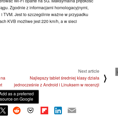
ferować Wi-Fi oparte na 5G. Maksymalna prędkość
ągu. Zgodnie z informacjami homologacyjnymi,
i TVM. Jest to szczególnie ważne w przypadku
mach KVB możliwe jest 220 km/h, a w sieci
Next article
⟩
 na
Najlepszy tablet średniej klasy działa
et
jednocześnie z Android i Linuksem w recenzji
Add as a preferred
source on Google