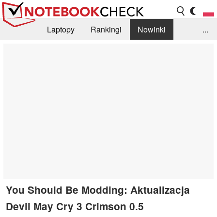
Laptopy
Rankingi
Nowinki
...
Biblioteka
Info
Szukajka recenzji
You Should Be Modding: Aktualizacja
Devil May Cry 3 Crimson 0.5