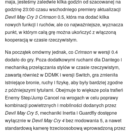
maja, jesteśmy zaledwie kilka godzin od szacowanej na
godzinę 23:00 czasu wschodniego premiery aktualizacji
Devil May Cry 3 Crimson
0.5, która ma dodać kilka
nowych funkcji i ruchów, ale co najważniejsze, wyznacza
punkt, w którym całą grę można ukończyć z włączoną
kooperacją w czasie rzeczywistym.
Na początek omówmy jednak, co
Crimson
w wersji 0.4
dodało do gry. Poza dodatkowymi ruchami dla Dantego i
mechaniką przełączania stylów w czasie rzeczywistym,
zawartą również w DDMK i wersji Switch, gra zmieniła
istniejące bronie, ruchy i fizykę, aby były bardziej zgodne
z późniejszymi tytułami. Obejmuje to większe pola trafień
Enemy Step/Jump Cancel na wrogach w celu poprawy
kombinacji powietrznych i mobilności dodanych przez
Devil May Cry 5
, mechaniki Inertia i Guardfly dostępne
wyłącznie w
Devil May Cry 4
bez modowania 5, a nawet
standardową kamerę trzecioosobową wprowadzoną przez