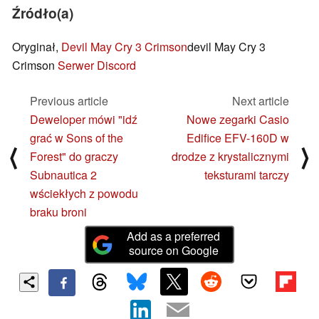
Źródło(a)
Oryginał,
Devil May Cry 3 Crimson
devil May Cry 3
Crimson
Serwer Discord
Previous article
Next article
Deweloper mówi "idź
Nowe zegarki Casio
grać w Sons of the
Edifice EFV-160D w
⟨
⟩
Forest" do graczy
drodze z krystalicznymi
Subnautica 2
teksturami tarczy
wściekłych z powodu
braku broni
Add as a preferred
source on Google