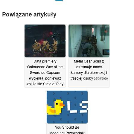
Powiązane artykuły
Data premiery
Metal Gear Solid 2
Onimusha: Way of the
otrzymuje mody
Sword od Capcom
kamery dla pierwszej i
wyciekła, ponieważ
trzeciej osoby
25/05/2026
zbliża się State of Play
01/06/2026
You Should Be
Modding: Przewodnik