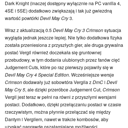
Dark Knight (inaczej dostępny wyłącznie na PC vanilla 4,
4SE i 5SE) dodatkowo zwiększają i tak już gwiezdną
wartość powtórki
Devil May Cry
3.
Wraz z aktualizacją 0.5
Devil May Cry 3 Crimson
sytuacja
wygląda jednak jeszcze lepiej. Nie tylko dodatkowa fizyka
została przeniesiona z przyszłych gier, ale druga grywalna
postać Vergil również doczekała się gruntownej
przebudowy, w tym dodania ulubionych przez fanów cięć
Judgement Cuts, które po raz pierwszy pojawiły się w
Devil May Cry 4 Special Edition
. Wcześniejsze wersje
Crimson
dodawały już sobowtóra Vergila z
DmC
i
Devil
May Cry 5
, ale dzięki przeróbce Judgement Cut,
Crimson
Vergil jest teraz w pełni na równi z przyszłymi wersjami
postaci. Dodatkowo, dzięki przełączaniu postaci w czasie
rzeczywistym, można płynnie przełączać się między
Dantym i Vergilem, nawet w trakcie kombosów, aby
uzyskać naprawdę oszałamiające możliwości