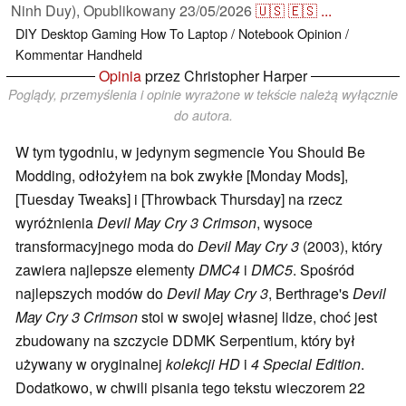
Ninh Duy),
Opublikowany
23/05/2026
🇺🇸
🇪🇸
...
DIY
Desktop
Gaming
How To
Laptop / Notebook
Opinion /
Kommentar
Handheld
Opinia
przez Christopher Harper
Poglądy, przemyślenia i opinie wyrażone w tekście należą wyłącznie
do autora.
W tym tygodniu, w jedynym segmencie You Should Be
Modding, odłożyłem na bok zwykłe [Monday Mods],
[Tuesday Tweaks] i [Throwback Thursday] na rzecz
wyróżnienia
Devil May Cry 3 Crimson
, wysoce
transformacyjnego moda do
Devil May Cry 3
(2003), który
zawiera najlepsze elementy
DMC4
i
DMC5
. Spośród
najlepszych modów do
Devil May Cry 3
, Berthrage's
Devil
May Cry 3
Crimson
stoi w swojej własnej lidze, choć jest
zbudowany na szczycie DDMK Serpentium, który był
używany w oryginalnej
kolekcji HD
i
4 Special Edition
.
Dodatkowo, w chwili pisania tego tekstu wieczorem 22