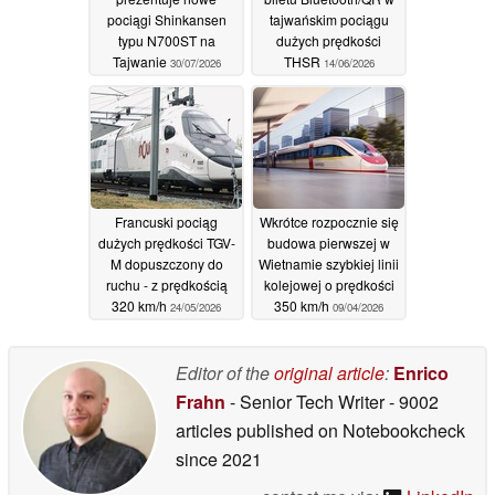
pociągi Shinkansen
tajwańskim pociągu
typu N700ST na
dużych prędkości
Tajwanie
THSR
30/07/2026
14/06/2026
Francuski pociąg
Wkrótce rozpocznie się
dużych prędkości TGV-
budowa pierwszej w
M dopuszczony do
Wietnamie szybkiej linii
ruchu - z prędkością
kolejowej o prędkości
320 km/h
350 km/h
24/05/2026
09/04/2026
Editor of the
original article
:
Enrico
Frahn
- Senior Tech Writer
- 9002
articles published on Notebookcheck
since 2021