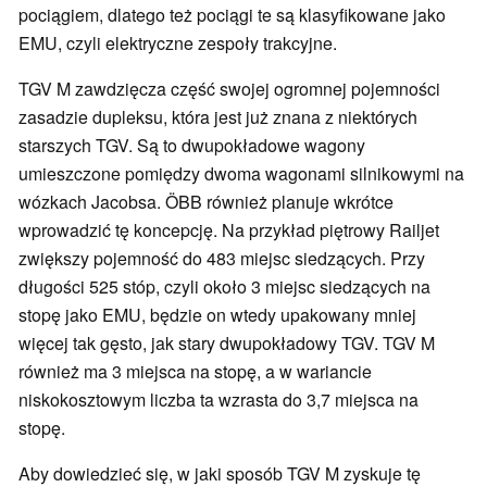
pociągiem, dlatego też pociągi te są klasyfikowane jako
EMU, czyli elektryczne zespoły trakcyjne.
TGV M zawdzięcza część swojej ogromnej pojemności
zasadzie dupleksu, która jest już znana z niektórych
starszych TGV. Są to dwupokładowe wagony
umieszczone pomiędzy dwoma wagonami silnikowymi na
wózkach Jacobsa. ÖBB również planuje wkrótce
wprowadzić tę koncepcję. Na przykład piętrowy Railjet
zwiększy pojemność do 483 miejsc siedzących. Przy
długości 525 stóp, czyli około 3 miejsc siedzących na
stopę jako EMU, będzie on wtedy upakowany mniej
więcej tak gęsto, jak stary dwupokładowy TGV. TGV M
również ma 3 miejsca na stopę, a w wariancie
niskokosztowym liczba ta wzrasta do 3,7 miejsca na
stopę.
Aby dowiedzieć się, w jaki sposób TGV M zyskuje tę