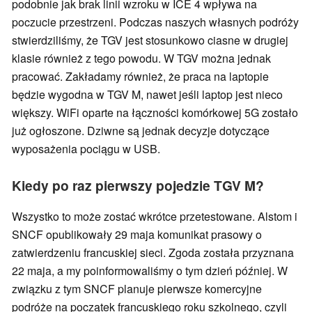
podobnie jak brak linii wzroku w ICE 4 wpływa na
poczucie przestrzeni. Podczas naszych własnych podróży
stwierdziliśmy, że TGV jest stosunkowo ciasne w drugiej
klasie również z tego powodu. W TGV można jednak
pracować. Zakładamy również, że praca na laptopie
będzie wygodna w TGV M, nawet jeśli laptop jest nieco
większy. WiFi oparte na łączności komórkowej 5G zostało
już ogłoszone. Dziwne są jednak decyzje dotyczące
wyposażenia pociągu w USB.
Kiedy po raz pierwszy pojedzie TGV M?
Wszystko to może zostać wkrótce przetestowane. Alstom i
SNCF opublikowały 29 maja komunikat prasowy o
zatwierdzeniu francuskiej sieci. Zgoda została przyznana
22 maja, a my poinformowaliśmy o tym dzień później. W
związku z tym SNCF planuje pierwsze komercyjne
podróże na początek francuskiego roku szkolnego, czyli