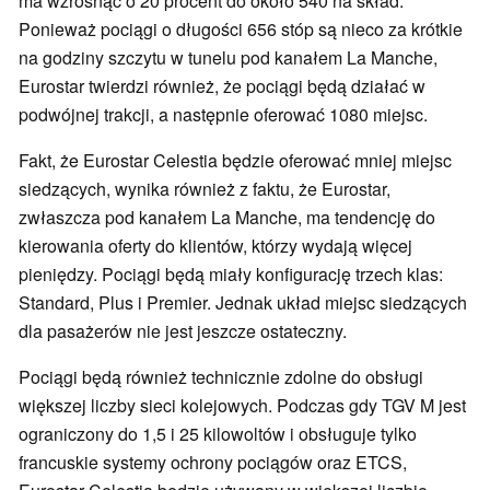
ma wzrosnąć o 20 procent do około 540 na skład.
Ponieważ pociągi o długości 656 stóp są nieco za krótkie
na godziny szczytu w tunelu pod kanałem La Manche,
Eurostar twierdzi również, że pociągi będą działać w
podwójnej trakcji, a następnie oferować 1080 miejsc.
Fakt, że Eurostar Celestia będzie oferować mniej miejsc
siedzących, wynika również z faktu, że Eurostar,
zwłaszcza pod kanałem La Manche, ma tendencję do
kierowania oferty do klientów, którzy wydają więcej
pieniędzy. Pociągi będą miały konfigurację trzech klas:
Standard, Plus i Premier. Jednak układ miejsc siedzących
dla pasażerów nie jest jeszcze ostateczny.
Pociągi będą również technicznie zdolne do obsługi
większej liczby sieci kolejowych. Podczas gdy TGV M jest
ograniczony do 1,5 i 25 kilowoltów i obsługuje tylko
francuskie systemy ochrony pociągów oraz ETCS,