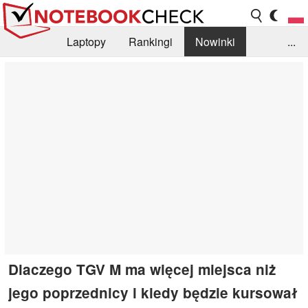
Laptopy
Rankingi
Nowinki
...
Biblioteka
Info
Szukajka recenzji
Dlaczego TGV M ma więcej miejsca niż
jego poprzednicy i kiedy będzie kursował