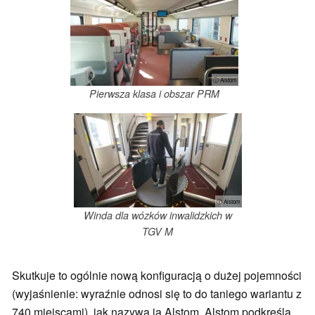
ⓘ Alstom
Pierwsza klasa i obszar PRM
ⓘ Alstom
Winda dla wózków inwalidzkich w
TGV M
Skutkuje to ogólnie nową konfiguracją o dużej pojemności
(wyjaśnienie: wyraźnie odnosi się to do taniego wariantu z
740 miejscami), jak nazywa ją Alstom. Alstom podkreśla