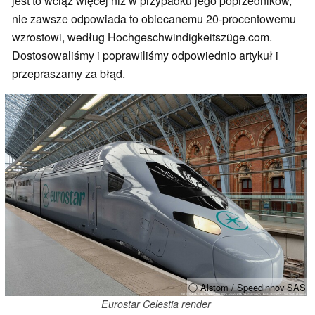
jest to wciąż więcej niż w przypadku jego poprzedników,
nie zawsze odpowiada to obiecanemu 20-procentowemu
wzrostowi, według Hochgeschwindigkeitszüge.com.
Dostosowaliśmy i poprawiliśmy odpowiednio artykuł i
przepraszamy za błąd.
ⓘ Alstom / Speedinnov SAS
Eurostar Celestia render