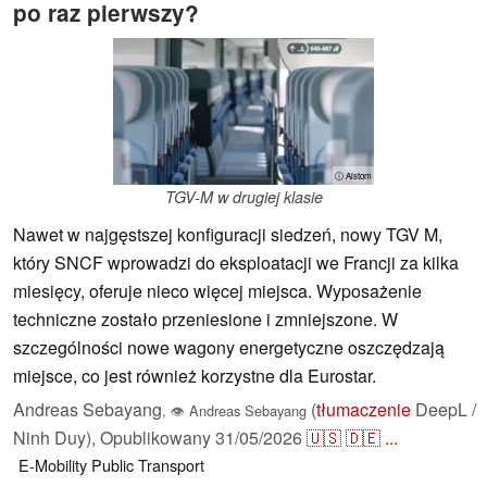
po raz pierwszy?
ⓘ Alstom
TGV-M w drugiej klasie
Nawet w najgęstszej konfiguracji siedzeń, nowy TGV M,
który SNCF wprowadzi do eksploatacji we Francji za kilka
miesięcy, oferuje nieco więcej miejsca. Wyposażenie
techniczne zostało przeniesione i zmniejszone. W
szczególności nowe wagony energetyczne oszczędzają
miejsce, co jest również korzystne dla Eurostar.
Andreas Sebayang
(
tłumaczenie
DeepL /
,
👁
Andreas Sebayang
Ninh Duy),
Opublikowany
31/05/2026
🇺🇸
🇩🇪
...
E-Mobility
Public Transport