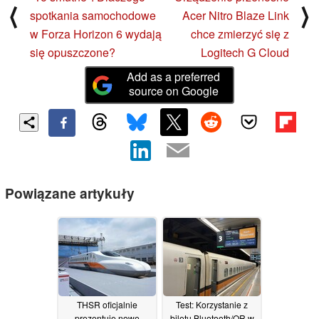
⟨
⟩
spotkania samochodowe
Acer Nitro Blaze Link
w Forza Horizon 6 wydają
chce zmierzyć się z
się opuszczone?
Logitech G Cloud
Add as a preferred
source on Google
Powiązane artykuły
THSR oficjalnie
Test: Korzystanie z
prezentuje nowe
biletu Bluetooth/QR w