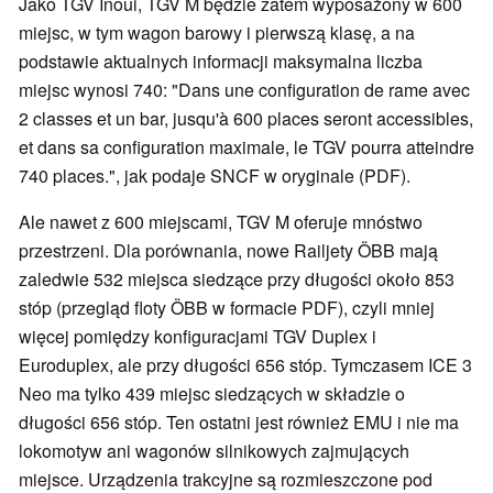
Jako TGV Inoui, TGV M będzie zatem wyposażony w 600
miejsc, w tym wagon barowy i pierwszą klasę, a na
podstawie aktualnych informacji maksymalna liczba
miejsc wynosi 740: "Dans une configuration de rame avec
2 classes et un bar, jusqu'à 600 places seront accessibles,
et dans sa configuration maximale, le TGV pourra atteindre
740 places.", jak podaje SNCF w oryginale (PDF).
Ale nawet z 600 miejscami, TGV M oferuje mnóstwo
przestrzeni. Dla porównania, nowe Railjety ÖBB mają
zaledwie 532 miejsca siedzące przy długości około 853
stóp (przegląd floty ÖBB w formacie PDF), czyli mniej
więcej pomiędzy konfiguracjami TGV Duplex i
Euroduplex, ale przy długości 656 stóp. Tymczasem ICE 3
Neo ma tylko 439 miejsc siedzących w składzie o
długości 656 stóp. Ten ostatni jest również EMU i nie ma
lokomotyw ani wagonów silnikowych zajmujących
miejsce. Urządzenia trakcyjne są rozmieszczone pod