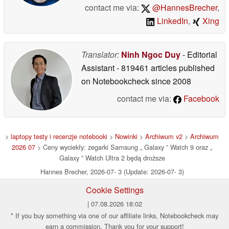
contact me via:
@HannesBrecher
,
LinkedIn
,
Xing
Translator:
Ninh Ngoc Duy
- Editorial
Assistant
- 819461 articles published
on Notebookcheck
since 2008
contact me via:
Facebook
>
laptopy testy i recenzje notebooki
>
Nowinki
>
Archiwum v2
>
Archiwum
2026 07
> Ceny wyciekły: zegarki Samsung „ Galaxy ” Watch 9 oraz „
Galaxy ” Watch Ultra 2 będą droższe
Hannes Brecher, 2026-07- 3 (Update: 2026-07- 3)
Cookie Settings
| 07.08.2026 18:02
* If you buy something via one of our affiliate links, Notebookcheck may
earn a commission. Thank you for your support!