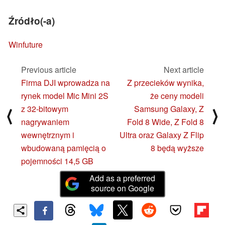
Źródło(-a)
Winfuture
Previous article
Next article
Firma DJI wprowadza na
Z przecieków wynika,
rynek model Mic Mini 2S
że ceny modeli
z 32-bitowym
Samsung Galaxy, Z
⟨
⟩
nagrywaniem
Fold 8 Wide, Z Fold 8
wewnętrznym i
Ultra oraz Galaxy Z Flip
wbudowaną pamięcią o
8 będą wyższe
pojemności 14,5 GB
Add as a preferred
source on Google