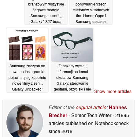
branżowym wszystkie
porównanie trzech
flagowe modele
telefonów składanych
Samsunga z serii „
firm Honor, Oppo i
Galaxy ” S27 będą
Samsung
02/07/2026
wyposażone w
ekskluzywną funkcję „
Galaxy ” znaną z
modelu S26 Ultra
02/07/2026
Samsung zaczyna od
Znaczący wyciek
nowa na Instagramie:
informacji na temat
pojawiają się zupełnie
okularów Samsung
nowe filmy z serii „
Galaxy: sterowanie
Galaxy Unpacked”
gestami, przyciski i nie
Show more articles
tylko
01/07/2026
01/07/2026
Editor of the
original article
:
Hannes
Brecher
- Senior Tech Writer
- 21995
articles published on Notebookcheck
since 2018