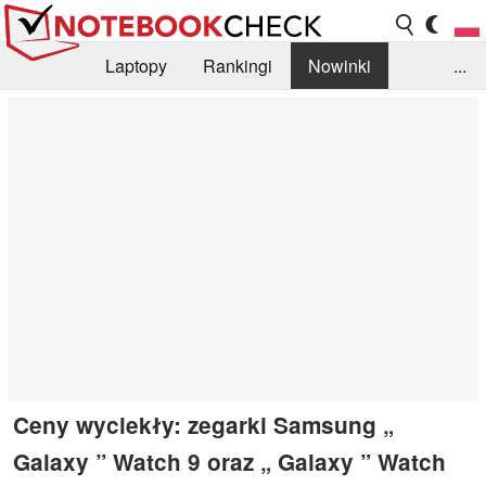
Laptopy
Rankingi
Nowinki
...
Biblioteka
Info
Szukajka recenzji
Ceny wyciekły: zegarki Samsung „
Galaxy ” Watch 9 oraz „ Galaxy ” Watch