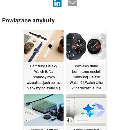
Powiązane artykuły
Samsung Galaxy
Wyciekły dane
Watch 9: Na
techniczne modeli
promocyjnych
Samsung Galaxy
wizualizacjach po raz
Watch 9 i Watch Ultra
pierwszy pojawiło się
2: najwyraźniej nie
oznaczenie
wszystkie baterie będą
„Snapdragon Wear
miały większą
Elite”
pojemność
18/07/2026
11/07/2026
Rosnące koszty w
Firma Samsung