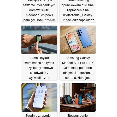
sektorze inteligentnych
opublikowała oficjalne
domów: skutki
zaproszenie na
niedoboru chipów i
wydarzenie „ Galaxy
pamięci RAM
Unpacked”: zapowiedź
10/07/2026
nadchodzącej
premiery modelu „
Apple ”, która ma się
odbyć we wrześniu
08/07/2026
Firma Haylou
Samsung Galaxy
wprowadza na rynek
Modele S27 Pro i S27
przystępny cenowo
Ultra mają podobno
smartwatch z
otrzymać ulepszenie
wyświetlaczem
aparatu, które jest
AMOLED, mapami
opóźnione o 4 lata
offline i 18-dniową
03/07/2026
żywotnością baterii
07/07/2026
Zgodnie z raportem
Bezpośrednie