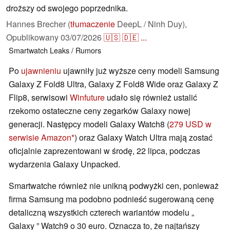
droższy od swojego poprzednika.
Hannes Brecher (
tłumaczenie
DeepL / Ninh Duy),
Opublikowany
03/07/2026
🇺🇸
🇩🇪
...
Smartwatch
Leaks / Rumors
Po
ujawnieniu
ujawniły już wyższe ceny modeli Samsung
Galaxy Z Fold8 Ultra, Galaxy Z Fold8 Wide oraz Galaxy Z
Flip8, serwisowi
Winfuture
udało się również ustalić
rzekomo ostateczne ceny zegarków Galaxy nowej
generacji. Następcy modeli Galaxy Watch8 (
279 USD w
serwisie Amazon
) oraz Galaxy Watch Ultra mają zostać
oficjalnie zaprezentowani w środę, 22 lipca, podczas
wydarzenia Galaxy Unpacked.
Smartwatche również nie unikną podwyżki cen, ponieważ
firma Samsung ma podobno podnieść sugerowaną cenę
detaliczną wszystkich czterech wariantów modelu „
Galaxy ” Watch9 o 30 euro. Oznacza to, że najtańszy