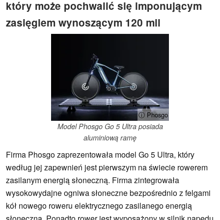
który może pochwalić się imponującym
zasięgiem wynoszącym 120 mil
ⓘ Phosgo
Model Phosgo Go 5 Ultra posiada
aluminiową ramę
Firma Phosgo zaprezentowała model Go 5 Ultra, który
według jej zapewnień jest pierwszym na świecie rowerem
zasilanym energią słoneczną. Firma zintegrowała
wysokowydajne ogniwa słoneczne bezpośrednio z felgami
kół nowego roweru elektrycznego zasilanego energią
słoneczną. Ponadto rower jest wyposażony w silnik napędu