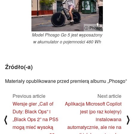
ⓘ Phosgo
Model Phosgo Go 5 jest wyposażony
w akumulator o pojemności 480 Wh
Źródło(-a)
Materiały opublikowane przed premierą albumu „Phosgo”
Previous article
Next article
Wersje gier „Call of
Aplikacja Microsoft Copilot
Duty: Black Ops” i
jest (po raz kolejny)
⟨
⟩
„Black Ops 2” na PS5
instalowana
mogą mieć wysoką
automatycznie, ale nie na