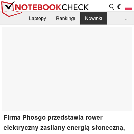
Laptopy
Rankingi
Nowinki
...
Biblioteka
Info
Szukajka recenzji
Firma Phosgo przedstawia rower
elektryczny zasilany energią słoneczną,