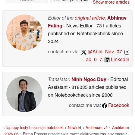
Show more articles
imponującym
zasięgiem
wynoszącym 130 mil
Editor of the
original article
:
Abhinav
25/06/2026
Fating
- News Editor
- 731 articles
published on Notebookcheck
since
2024
contact me via:
@Abhi_Nav_07
,
_ab_0_7
,
LinkedIn
Translator:
Ninh Ngoc Duy
- Editorial
Assistant
- 818035 articles published
on Notebookcheck
since 2008
contact me via:
Facebook
>
laptopy testy i recenzje notebooki
>
Nowinki
>
Archiwum v2
>
Archiwum
2026 06
> Firma Phosgo przedstawia rower elektryczny zasilany energią