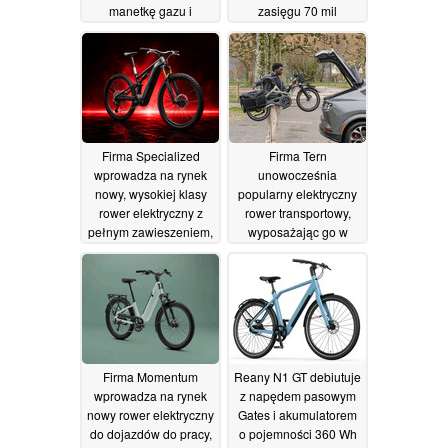
manetkę gazu i
zasięgu 70 mil
wymienny akumulator
27/07/2026
30/07/2026
Firma Specialized
Firma Tern
wprowadza na rynek
unowocześnia
nowy, wysokiej klasy
popularny elektryczny
rower elektryczny z
rower transportowy,
pełnym zawieszeniem,
wyposażając go w
którego cena wynosi
silnik Bosch
13 000 dolarów
Performance Line
Sport
25/07/2026
16/07/2026
Firma Momentum
Reany N1 GT debiutuje
wprowadza na rynek
z napędem pasowym
nowy rower elektryczny
Gates i akumulatorem
do dojazdów do pracy,
o pojemności 360 Wh