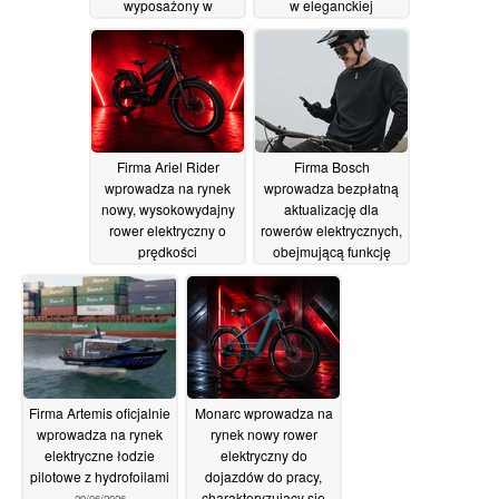
wyposażony w
w eleganckiej
tempomat i oferujący
obudowie
15/07/2026
zasięg 55 mil
15/07/2026
Firma Ariel Rider
Firma Bosch
wprowadza na rynek
wprowadza bezpłatną
nowy, wysokowydajny
aktualizację dla
rower elektryczny o
rowerów elektrycznych,
prędkości
obejmującą funkcję
maksymalnej 65 mil na
„Extended Boost” oraz
godzinę
poprawioną
09/07/2026
responsywność
07/07/2026
Firma Artemis oficjalnie
Monarc wprowadza na
wprowadza na rynek
rynek nowy rower
elektryczne łodzie
elektryczny do
pilotowe z hydrofoilami
dojazdów do pracy,
charakteryzujący się
29/06/2026