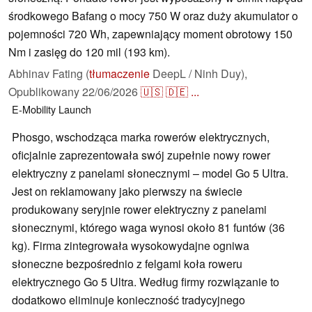
środkowego Bafang o mocy 750 W oraz duży akumulator o
pojemności 720 Wh, zapewniający moment obrotowy 150
Nm i zasięg do 120 mil (193 km).
Abhinav Fating (
tłumaczenie
DeepL / Ninh Duy),
Opublikowany
22/06/2026
🇺🇸
🇩🇪
...
E-Mobility
Launch
Phosgo, wschodząca marka rowerów elektrycznych,
oficjalnie zaprezentowała swój zupełnie nowy rower
elektryczny z panelami słonecznymi – model Go 5 Ultra.
Jest on reklamowany jako pierwszy na świecie
produkowany seryjnie rower elektryczny z panelami
słonecznymi, którego waga wynosi około 81 funtów (36
kg). Firma zintegrowała wysokowydajne ogniwa
słoneczne bezpośrednio z felgami koła roweru
elektrycznego Go 5 Ultra. Według firmy rozwiązanie to
dodatkowo eliminuje konieczność tradycyjnego