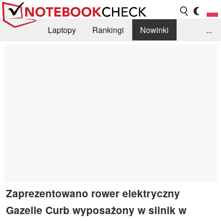
Laptopy
Rankingi
Nowinki
...
Biblioteka
Info
Szukajka recenzji
Zaprezentowano rower elektryczny
Gazelle Curb wyposażony w silnik w