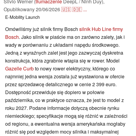
Silvio Werner (
tłumaczenie
DeepL / Ninh Duy),
Opublikowany
20/06/2026
🇺🇸
🇩🇪
...
E-Mobility
Launch
Omówiliśmy już silnik firmy Bosch
silnik Hub Line firmy
Bosch
. Jako silnik w piaście ma on zarówno zalety, jak i
wady w porównaniu z układami napędu środkowego.
Jedną z wyraźnych zalet jest jego zazwyczaj dyskretna
konstrukcja, która zgrabnie wtapia się w rower. Model
Gazelle Curb
to nowy rower elektryczny, którego co
najmniej jedna wersja została już wystawiona w ofercie
przez sprzedawcę detalicznego w cenie 2 399 euro.
Dostępność przewiduje się dopiero w połowie
października, co w praktyce oznacza, że jest to model z
roku 2027. Podane informacje dotyczą obecnie rynku
niemieckiego; specyfikacje mogą się różnić w zależności
od regionu, a ewentualna wersja amerykańska mogłaby
różnić się pod względem mocy silnika i maksymalnej