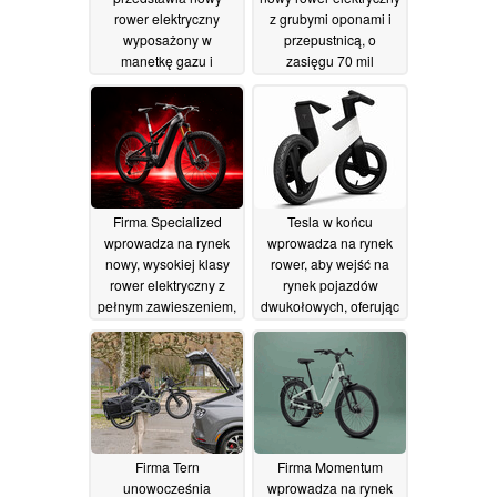
rower elektryczny
z grubymi oponami i
wyposażony w
przepustnicą, o
manetkę gazu i
zasięgu 70 mil
wymienny akumulator
27/07/2026
30/07/2026
Firma Specialized
Tesla w końcu
wprowadza na rynek
wprowadza na rynek
nowy, wysokiej klasy
rower, aby wejść na
rower elektryczny z
rynek pojazdów
pełnym zawieszeniem,
dwukołowych, oferując
którego cena wynosi
drogi rower dla dzieci
13 000 dolarów
typu „strider”
18/07/2026
25/07/2026
Firma Tern
Firma Momentum
unowocześnia
wprowadza na rynek