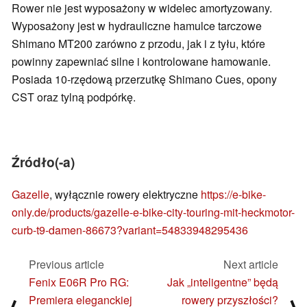
Rower nie jest wyposażony w widelec amortyzowany.
Wyposażony jest w hydrauliczne hamulce tarczowe
Shimano MT200 zarówno z przodu, jak i z tyłu, które
powinny zapewniać silne i kontrolowane hamowanie.
Posiada 10-rzędową przerzutkę Shimano Cues, opony
CST oraz tylną podpórkę.
Źródło(-a)
Gazelle
, wyłącznie rowery elektryczne
https://e-bike-
only.de/products/gazelle-e-bike-city-touring-mit-heckmotor-
curb-t9-damen-86673?variant=54833948295436
Previous article
Next article
Fenix E06R Pro RG:
Jak „inteligentne” będą
Premiera eleganckiej
rowery przyszłości?