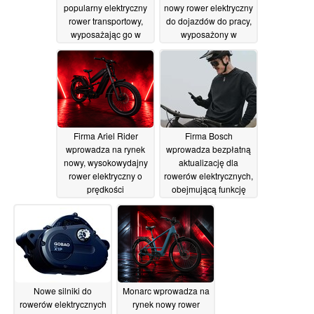
popularny elektryczny
nowy rower elektryczny
rower transportowy,
do dojazdów do pracy,
wyposażając go w
wyposażony w
silnik Bosch
tempomat i oferujący
Performance Line
zasięg 55 mil
15/07/2026
Sport
16/07/2026
Firma Ariel Rider
Firma Bosch
wprowadza na rynek
wprowadza bezpłatną
nowy, wysokowydajny
aktualizację dla
rower elektryczny o
rowerów elektrycznych,
prędkości
obejmującą funkcję
maksymalnej 65 mil na
„Extended Boost” oraz
godzinę
poprawioną
09/07/2026
responsywność
07/07/2026
Nowe silniki do
Monarc wprowadza na
rowerów elektrycznych
rynek nowy rower