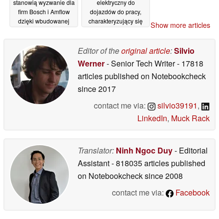
stanowią wyzwanie dla
elektryczny do
firm Bosch i Amflow
dojazdów do pracy,
dzięki wbudowanej
charakteryzujący się
Show more articles
skrzyni biegów i
imponującym
momentowi
zasięgiem
obrotowemu
wynoszącym 130 mil
Editor of the
original article
:
Silvio
sięgającemu nawet
25/06/2026
Werner
- Senior Tech Writer
- 17818
150 Nm
27/06/2026
articles published on Notebookcheck
since 2017
contact me via:
silvio39191
,
LinkedIn
,
Muck Rack
Translator:
Ninh Ngoc Duy
- Editorial
Assistant
- 818035 articles published
on Notebookcheck
since 2008
contact me via:
Facebook