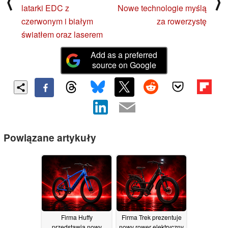
⟨
⟩
latarki EDC z
Nowe technologie myślą
czerwonym i białym
za rowerzystę
światłem oraz laserem
Add as a preferred
source on Google
Powiązane artykuły
Firma Huffy
Firma Trek prezentuje
przedstawia nowy
nowy rower elektryczny