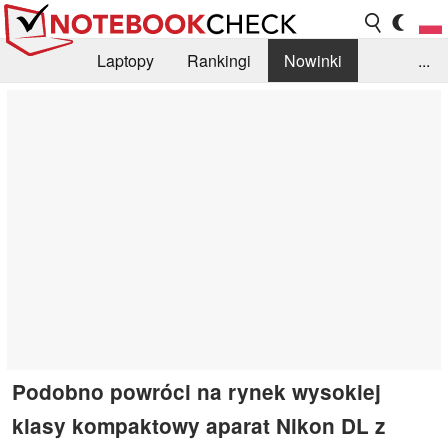
Laptopy
Rankingi
Nowinki
...
Biblioteka
Info
Szukajka recenzji
Podobno powróci na rynek wysokiej
klasy kompaktowy aparat Nikon DL z