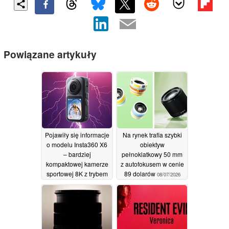
Powiązane artykuły
Pojawiły się informacje
Na rynek trafia szybki
o modelu Insta360 X6
obiektyw
– bardziej
pełnoklatkowy 50 mm
kompaktowej kamerze
z autofokusem w cenie
sportowej 8K z trybem
89 dolarów
08/07/2026
360 stopni, dostępnej
w wyższej cenie
10/07/2026