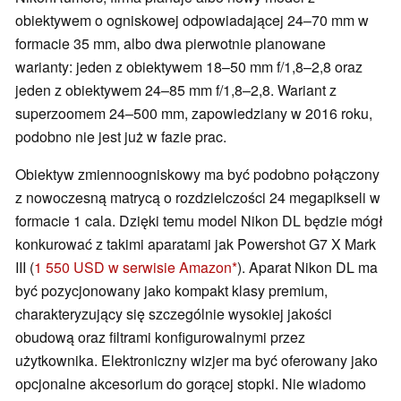
obiektywem o ogniskowej odpowiadającej 24–70 mm w
formacie 35 mm, albo dwa pierwotnie planowane
warianty: jeden z obiektywem 18–50 mm f/1,8–2,8 oraz
jeden z obiektywem 24–85 mm f/1,8–2,8. Wariant z
superzoomem 24–500 mm, zapowiedziany w 2016 roku,
podobno nie jest już w fazie prac.
Obiektyw zmiennoogniskowy ma być podobno połączony
z nowoczesną matrycą o rozdzielczości 24 megapikseli w
formacie 1 cala. Dzięki temu model Nikon DL będzie mógł
konkurować z takimi aparatami jak Powershot G7 X Mark
III (
1 550 USD w serwisie Amazon
). Aparat Nikon DL ma
być pozycjonowany jako kompakt klasy premium,
charakteryzujący się szczególnie wysokiej jakości
obudową oraz filtrami konfigurowalnymi przez
użytkownika. Elektroniczny wizjer ma być oferowany jako
opcjonalne akcesorium do gorącej stopki. Nie wiadomo