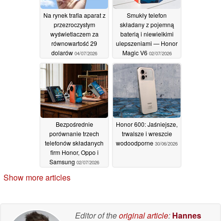
Na rynek trafia aparat z
Smukły telefon
przezroczystym
składany z pojemną
wyświetlaczem za
baterią i niewielkimi
równowartość 29
ulepszeniami — Honor
dolarów
Magic V6
04/07/2026
02/07/2026
Bezpośrednie
Honor 600: Jaśniejsze,
porównanie trzech
trwalsze i wreszcie
telefonów składanych
wodoodporne
30/06/2026
firm Honor, Oppo i
Samsung
02/07/2026
Show more articles
Editor of the
original article
:
Hannes