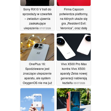
Sony RX10 V trafi do
Firma Capcom
sprzedaży w czwartek
potwierdza platformy,
– zwiastun ujawnia
na których ukaże się
zaskakujące
gra „Resident Evil:
ulepszenia
Veronica”, oraz datę
07/07/2026
premiery w 2027 roku
05/07/2026
OnePlus 16:
Vivo X500 Pro Max
Spodziewane jest
kontra Vivo X500:
znaczące ulepszenie
aparaty Zeiss nowej
aparatu, ale system
generacji nabierają
OxygenOS nie ma już
kształtu
05/07/2026
szans na sukces
05/07/2026