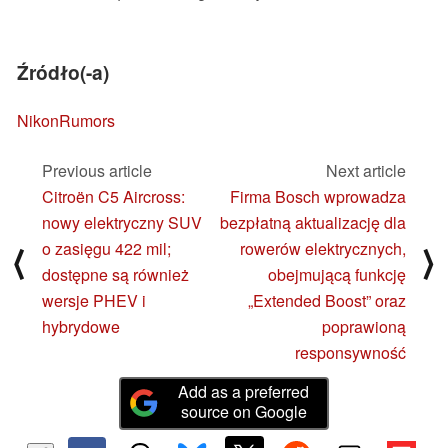
Źródło(-a)
NikonRumors
Previous article
Next article
Citroën C5 Aircross:
Firma Bosch wprowadza
nowy elektryczny SUV
bezpłatną aktualizację dla
o zasięgu 422 mil;
rowerów elektrycznych,
⟨
⟩
dostępne są również
obejmującą funkcję
wersje PHEV i
„Extended Boost” oraz
hybrydowe
poprawioną
responsywność
Add as a preferred
source on Google