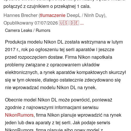
połączyć z czujnikiem o przekątnej 1 cala.
Hannes Brecher (
tłumaczenie
DeepL / Ninh Duy),
Opublikowany
07/07/2026
🇺🇸
🇩🇪
...
Camera
Leaks / Rumors
Produkcja modelu Nikon DL została wstrzymana w lutym
2017 r., rok po ogłoszeniu tej serii aparatów i jeszcze
przed rozpoczęciem dostaw. Firma Nikon napotkała
problemy związane z opracowaniem układów
elektronicznych, a rynek aparatów kompaktowych skurczył
się w tym okresie, dlatego ostatecznie zdecydowano się
nie wprowadzać modelu Nikon DL na rynek.
Obecnie model Nikon DL może powrócić, ponieważ
zgodnie z najnowszymi informacjami serwisu
NikonRumors
, firma Nikon planuje wprowadzić na rynek
jeden lub dwa aparaty z tej serii. Jak podaje serwis
NikonRumors, firma planuje albo nowy model z