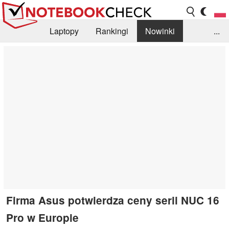
Laptopy
Rankingi
Nowinki
...
Biblioteka
Info
Szukajka recenzji
Firma Asus potwierdza ceny serii NUC 16
Pro w Europie