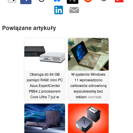
Powiązane artykuły
Obsługa do 64 GB
W systemie Windows
pamięci RAM: mini PC
11 wprowadzono
Asus ExpertCenter
całkowicie odnowioną
PB64 z procesorem
wyszukiwarkę bez
Core Ultra 7 już w
reklam
14/07/2026
sprzedaży
16/07/2026