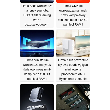
Firma Asus wprowadza
Firma GMKtec
na rynek soundbar
wprowadza na rynek
ROG Gjallar Gaming
nowy kompaktowy
wraz z
mini-komputer z 64 GB
bezprzewodowym
pamięci RAM i
subwooferem i centrum
interfejsem OCuLink
sterowania dźwiękiem
09/07/2026
10/07/2026
Firma Minisforum
Firma Asus prezentuje
wprowadza na rynek
stylową obudowę typu
światowy nowy mini-
mini tower z
komputer z 128 GB
procesorem AMD
pamięci RAM i
Ryzen oraz przednim
procesorem Intel
panelem wykonanym z
Panther Lake
drewna lub tkaniny
09/07/2026
08/07/2026