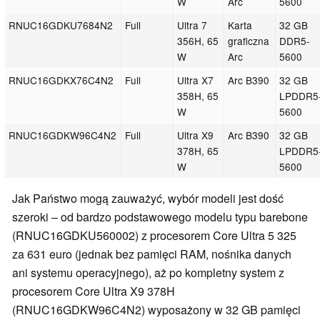
W
Arc
5600
RNUC16GDKU7684N2
Full
Ultra 7
Karta
32 GB
356H, 65
graficzna
DDR5-
W
Arc
5600
RNUC16GDKX76C4N2
Full
Ultra X7
Arc B390
32 GB
358H, 65
LPDDR5
W
5600
RNUC16GDKW96C4N2
Full
Ultra X9
Arc B390
32 GB
378H, 65
LPDDR5
W
5600
Jak Państwo mogą zauważyć, wybór modeli jest dość
szeroki – od bardzo podstawowego modelu typu barebone
(RNUC16GDKU560002) z procesorem Core Ultra 5 325
za 631 euro (jednak bez pamięci RAM, nośnika danych
ani systemu operacyjnego), aż po kompletny system z
procesorem Core Ultra X9 378H
(RNUC16GDKW96C4N2) wyposażony w 32 GB pamięci