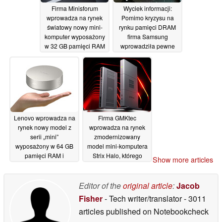
Firma Minisforum
Wyciek informacji:
wprowadza na rynek
Pomimo kryzysu na
światowy nowy mini-
rynku pamięci DRAM
komputer wyposażony
firma Samsung
w 32 GB pamięci RAM
wprowadziła pewne
oraz port 2,5 Gigabit
kompromisy w dysku
Ethernet
SSD 990, aby obniżyć
07/07/2026
cenę
06/07/2026
Lenovo wprowadza na
Firma GMKtec
rynek nowy model z
wprowadza na rynek
serii „mini”
zmodernizowany
wyposażony w 64 GB
model mini-komputera
pamięci RAM i
Strix Halo, którego
Show more articles
procesor Intel Panther
cena jest dwukrotnie
Lake
wyższa
06/07/2026
06/07/2026
Editor of the
original article
:
Jacob
Fisher
- Tech writer/translator
- 3011
articles published on Notebookcheck