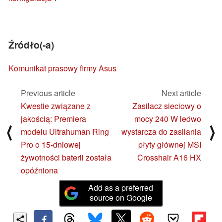
Źródło(-a)
Komunikat prasowy firmy Asus
Previous article
Next article
Kwestie związane z
Zasilacz sieciowy o
jakością: Premiera
mocy 240 W ledwo
⟨
⟩
modelu Ultrahuman Ring
wystarcza do zasilania
Pro o 15-dniowej
płyty głównej MSI
żywotności baterii została
Crosshair A16 HX
opóźniona
Add as a preferred
source on Google