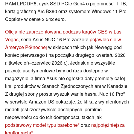
RAM LPDDR5, dysk SSD PCIe Gen4 o pojemności 1 TB,
kartą graficzną Arc B390 oraz systemem Windows 11 Pro
Copilot+ w cenie 2 542 euro.
Oficjalnie zaprezentowana podczas targów CES w Las
Vegas
, seria Asus NUC 16 Pro zaczęła
pojawiać się w
Ameryce Północnej
w sklepach takich jak Newegg pod
koniec pierwszego i na początku drugiego kwartału 2026
r. (kwiecień–czerwiec 2026 r.). Jednak nie wszystkie
pozycje asortymentowe były od razu dostępne w
magazynie, a firma Asus nie ogłosiła daty premiery całej
linii produktów w Stanach Zjednoczonych ani w Kanadzie.
Z drugiej strony proste wyszukiwanie hasła „Nuc 16 Pro”
w serwisie Amazon US pokazuje, że kilka z wymienionych
modeli jest rzeczywiście dostępnych, pomimo
niepewności co do ich dostępności, takich jak
podstawowy model typu barebone
oraz
najpotężniejsza
konfiguracja
.