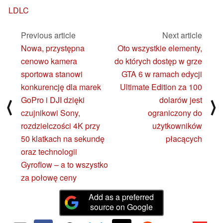
LDLC
Previous article
Next article
Nowa, przystępna
Oto wszystkie elementy,
cenowo kamera
do których dostęp w grze
sportowa stanowi
GTA 6 w ramach edycji
konkurencję dla marek
Ultimate Edition za 100
GoPro i DJI dzięki
dolarów jest
⟨
⟩
czujnikowi Sony,
ograniczony do
rozdzielczości 4K przy
użytkowników
50 klatkach na sekundę
płacących
oraz technologii
Gyroflow – a to wszystko
za połowę ceny
Add as a preferred
source on Google