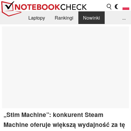
Laptopy
Rankingi
Nowinki
...
Biblioteka
Info
Szukajka recenzji
„Stim Machine”: konkurent Steam
Machine oferuje większą wydajność za tę