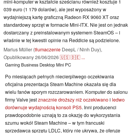
mini-komputer w kształcie sześcianu również kosztuje 1
039 euro (1 179 dolarów), ale jest wyposażony w
wydajniejszą kartę graficzną Radeon RX 9060 XT oraz
standardowy sprzęt w formacie Mini-ITX. Nie jest on jednak
dostarczany z preinstalowanym systemem SteamOS – i
właśnie w tej kwestii opinie na Reddicie są podzielone.
Marius Müller (
tłumaczenie
DeepL / Ninh Duy),
Opublikowany
26/06/2026
🇺🇸
🇩🇪
...
Gaming
Business
Desktop
Mini PC
Po miesiącach pełnych niecierpliwego oczekiwania
oficjalna prezentacja Steam Machine okazała się dla
wielu fanów sporym rozczarowaniem. Komputer do salonu
firmy Valve jest
znacznie droższy niż oczekiwano
i
ledwo
dorównuje wydajnością konsoli PS5
. Inni producenci
prawdopodobnie uznają to za okazję do wykorzystania
szumu wokół Steam Machine – w tym francuski
sprzedawca sprzętu LDLC, który nie ukrywa, że oferuje