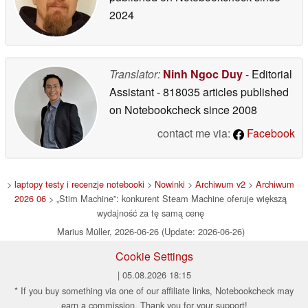
2024
Translator:
Ninh Ngoc Duy
- Editorial
Assistant
- 818035 articles published
on Notebookcheck
since 2008
contact me via:
Facebook
>
laptopy testy i recenzje notebooki
>
Nowinki
>
Archiwum v2
>
Archiwum
2026 06
> „Stim Machine”: konkurent Steam Machine oferuje większą
wydajność za tę samą cenę
Marius Müller, 2026-06-26 (Update: 2026-06-26)
Cookie Settings
| 05.08.2026 18:15
* If you buy something via one of our affiliate links, Notebookcheck may
earn a commission. Thank you for your support!