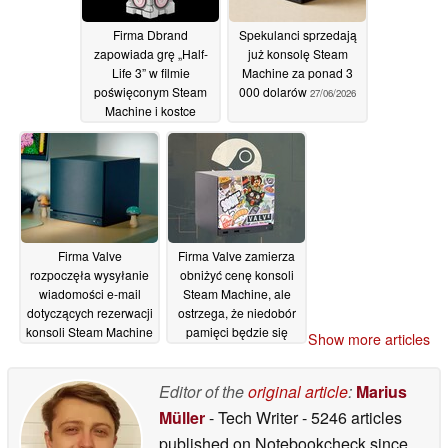
Firma Dbrand
Spekulanci sprzedają
zapowiada grę „Half-
już konsolę Steam
Life 3” w filmie
Machine za ponad 3
poświęconym Steam
000 dolarów
27/06/2026
Machine i kostce
Companion Cube z gry
„Portal”
27/06/2026
Firma Valve
Firma Valve zamierza
rozpoczęła wysyłanie
obniżyć cenę konsoli
wiadomości e-mail
Steam Machine, ale
dotyczących rezerwacji
ostrzega, że niedobór
konsoli Steam Machine
pamięci będzie się
Show more articles
przed jej premierą
utrzymywał
27/06/2026
27/06/2026
Editor of the
original article
:
Marius
Müller
- Tech Writer
- 5246 articles
published on Notebookcheck
since