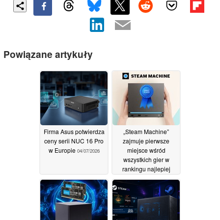
Powiązane artykuły
Firma Asus potwierdza
„Steam Machine”
ceny serii NUC 16 Pro
zajmuje pierwsze
w Europie
miejsce wśród
04/07/2026
wszystkich gier w
rankingu najlepiej
sprzedających się
tytułów firmy Valve,
jednak wysoka cena
sprzyja popularności
mini-komputerów