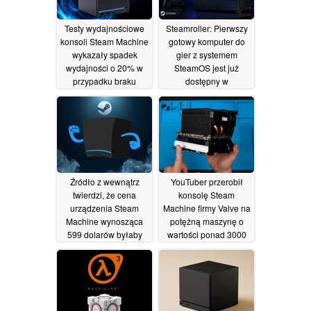
03/07/2026
Testy wydajnościowe
Steamroller: Pierwszy
konsoli Steam Machine
gotowy komputer do
wykazały spadek
gier z systemem
wydajności o 20% w
SteamOS jest już
przypadku braku
dostępny w
pamięci w trybie
przedsprzedaży
dwukanałowym
29/06/2026
01/07/2026
Źródło z wewnątrz
YouTuber przerobił
twierdzi, że cena
konsolę Steam
urządzenia Steam
Machine firmy Valve na
Machine wynosząca
potężną maszynę o
599 dolarów byłaby
wartości ponad 3000
możliwa, gdyby firma
dolarów, wyposażoną
Valve poradziła sobie z
w 64 GB pamięci RAM
niedoborem pamięci
i dysk SSD o
pojemności 4 TB
28/06/2026
27/06/2026