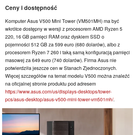
Ceny i dostępność
Komputer Asus V500 Mini Tower (VM501MH) ma być
wkrótce dostępny w wersji z procesorem AMD Ryzen 5
220, 16 GB pamięci RAM oraz dyskiem SSD o
pojemności 512 GB za 599 euro (680 dolarów), albo z
procesorem Ryzen 7 260 i taką samą konfiguracją pamięci
masowej za 649 euro (740 dolarów). Firma Asus nie
potwierdziła jeszcze cen w Stanach Zjednoczonych.
Więcej szczegółów na temat modelu V500 można znaleźć
na oficjalnej stronie produktu pod adresem
https://www.asus.com/us/displays-desktops/tower-
pcs/asus-desktop/asus-v500-mini-tower-vm501mh/
.