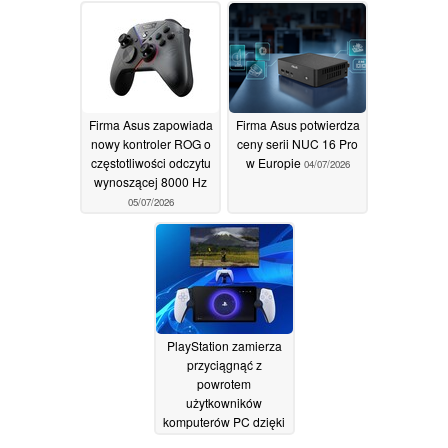
sterowania dźwiękiem
przenośne?
06/07/2026
10/07/2026
Firma Asus zapowiada
Firma Asus potwierdza
nowy kontroler ROG o
ceny serii NUC 16 Pro
częstotliwości odczytu
w Europie
04/07/2026
wynoszącej 8000 Hz
05/07/2026
PlayStation zamierza
przyciągnąć z
powrotem
użytkowników
komputerów PC dzięki
przenośnej konsoli