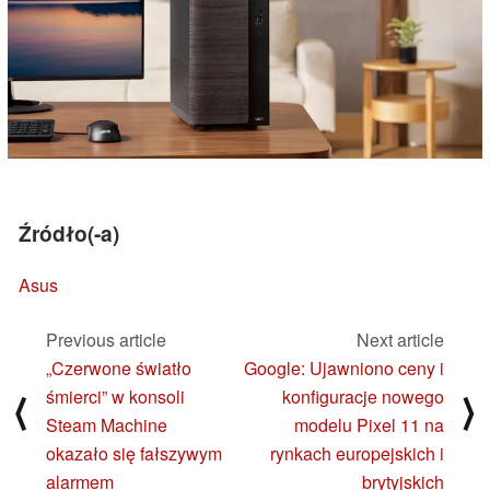
Źródło(-a)
Asus
Previous article
Next article
„Czerwone światło
Google: Ujawniono ceny i
śmierci” w konsoli
konfiguracje nowego
⟨
⟩
Steam Machine
modelu Pixel 11 na
okazało się fałszywym
rynkach europejskich i
alarmem
brytyjskich