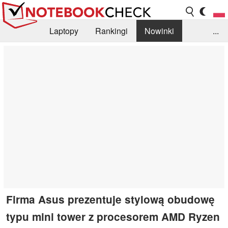
Laptopy
Rankingi
Nowinki
...
Biblioteka
Info
Szukajka recenzji
Firma Asus prezentuje stylową obudowę
typu mini tower z procesorem AMD Ryzen