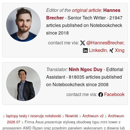
PS6 oraz
ekskluzywnym tytułom
Editor of the
original article
:
Hannes
30/06/2026
Brecher
- Senior Tech Writer
- 21947
articles published on Notebookcheck
since 2018
contact me via:
@HannesBrecher
,
LinkedIn
,
Xing
Translator:
Ninh Ngoc Duy
- Editorial
Assistant
- 818035 articles published
on Notebookcheck
since 2008
contact me via:
Facebook
>
laptopy testy i recenzje notebooki
>
Nowinki
>
Archiwum v2
>
Archiwum
2026 07
> Firma Asus prezentuje stylową obudowę typu mini tower z
procesorem AMD Ryzen oraz przednim panelem wykonanym z drewna lub