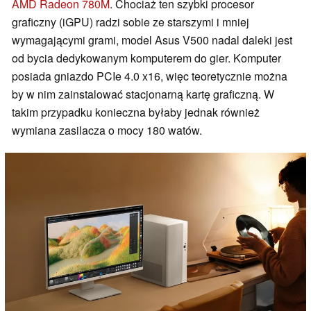
AMD Radeon 780M
. Chociaż ten szybki procesor
graficzny (iGPU) radzi sobie ze starszymi i mniej
wymagającymi grami, model Asus V500 nadal daleki jest
od bycia dedykowanym komputerem do gier. Komputer
posiada gniazdo PCIe 4.0 x16, więc teoretycznie można
by w nim zainstalować stacjonarną kartę graficzną. W
takim przypadku konieczna byłaby jednak również
wymiana zasilacza o mocy 180 watów.