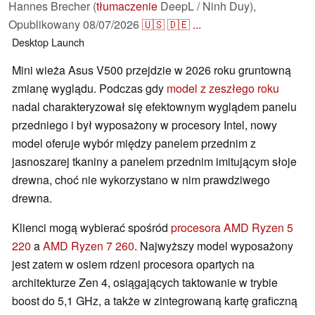
Hannes Brecher (
tłumaczenie
DeepL / Ninh Duy),
Opublikowany
08/07/2026
🇺🇸
🇩🇪
...
Desktop
Launch
Mini wieża Asus V500 przejdzie w 2026 roku gruntowną
zmianę wyglądu. Podczas gdy
model z zeszłego roku
nadal charakteryzował się efektownym wyglądem panelu
przedniego i był wyposażony w procesory Intel, nowy
model oferuje wybór między panelem przednim z
jasnoszarej tkaniny a panelem przednim imitującym słoje
drewna, choć nie wykorzystano w nim prawdziwego
drewna.
Klienci mogą wybierać spośród
procesora AMD Ryzen 5
220
a
AMD Ryzen 7 260
. Najwyższy model wyposażony
jest zatem w osiem rdzeni procesora opartych na
architekturze Zen 4, osiągających taktowanie w trybie
boost do 5,1 GHz, a także w zintegrowaną kartę graficzną