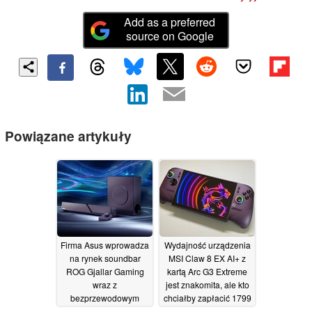
Add as a preferred
source on Google
Powiązane artykuły
Firma Asus wprowadza
Wydajność urządzenia
na rynek soundbar
MSI Claw 8 EX AI+ z
ROG Gjallar Gaming
kartą Arc G3 Extreme
wraz z
jest znakomita, ale kto
bezprzewodowym
chciałby zapłacić 1799
subwooferem i centrum
dolarów za urządzenie