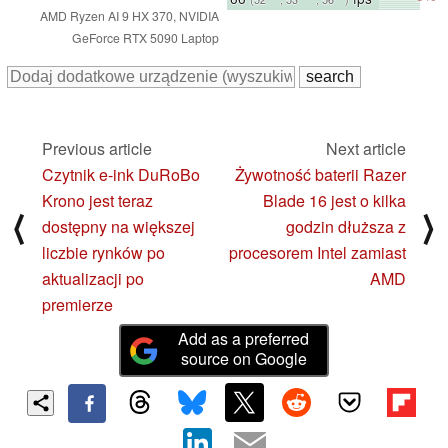
AMD Ryzen AI 9 HX 370, NVIDIA
GeForce RTX 5090 Laptop
Previous article
Next article
Czytnik e-ink DuRoBo
Żywotność baterii Razer
Krono jest teraz
Blade 16 jest o kilka
⟨
⟩
dostępny na większej
godzin dłuższa z
liczbie rynków po
procesorem Intel zamiast
aktualizacji po
AMD
premierze
Add as a preferred
source on Google