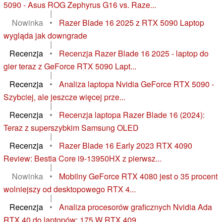
5090 - Asus ROG Zephyrus G16 vs. Raze...
|
Nowinka
•
Razer Blade 16 2025 z RTX 5090 Laptop
wygląda jak downgrade
|
Recenzja
•
Recenzja Razer Blade 16 2025 - laptop do
gier teraz z GeForce RTX 5090 Lapt...
|
Recenzja
•
Analiza laptopa Nvidia GeForce RTX 5090 -
Szybciej, ale jeszcze więcej prze...
|
Recenzja
•
Recenzja laptopa Razer Blade 16 (2024):
Teraz z superszybkim Samsung OLED
|
Recenzja
•
Razer Blade 16 Early 2023 RTX 4090
Review: Bestia Core i9-13950HX z pierwsz...
|
Nowinka
•
Mobilny GeForce RTX 4080 jest o 35 procent
wolniejszy od desktopowego RTX 4...
|
Recenzja
•
Analiza procesorów graficznych Nvidia Ada
RTX 40 do laptopów: 175 W RTX 409...