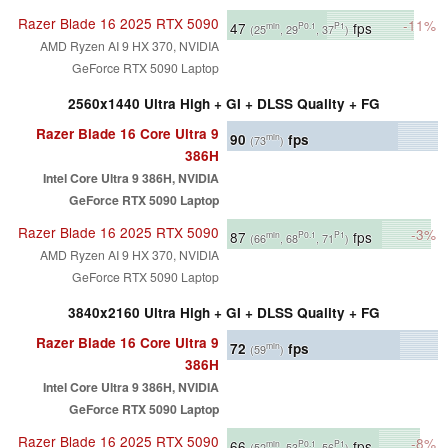
Razer Blade 16 2025 RTX 5090
-11%
47
fps
min
P0.1
P1
(25
, 29
, 37
)
AMD Ryzen AI 9 HX 370, NVIDIA
GeForce RTX 5090 Laptop
2560x1440 Ultra High + GI + DLSS Quality + FG
Razer Blade 16 Core Ultra 9
90
fps
min
(73
)
386H
Intel Core Ultra 9 386H, NVIDIA
GeForce RTX 5090 Laptop
Razer Blade 16 2025 RTX 5090
-3%
87
fps
min
P0.1
P1
(66
, 68
, 71
)
AMD Ryzen AI 9 HX 370, NVIDIA
GeForce RTX 5090 Laptop
3840x2160 Ultra High + GI + DLSS Quality + FG
Razer Blade 16 Core Ultra 9
72
fps
min
(59
)
386H
Intel Core Ultra 9 386H, NVIDIA
GeForce RTX 5090 Laptop
Razer Blade 16 2025 RTX 5090
-8%
66
fps
min
P0.1
P1
(52
, 53
, 56
)