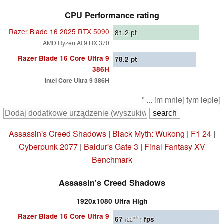
CPU Performance rating
Razer Blade 16 2025 RTX 5090
81.2
pt
AMD Ryzen AI 9 HX 370
Razer Blade 16 Core Ultra 9
78.2
pt
386H
Intel Core Ultra 9 386H
* ... im mniej tym lepiej
Assassin's Creed Shadows
|
Black Myth: Wukong
|
F1 24
|
Cyberpunk 2077
|
Baldur's Gate 3
|
Final Fantasy XV
Benchmark
Assassin's Creed Shadows
1920x1080 Ultra High
Razer Blade 16 Core Ultra 9
67
fps
min
(22
)