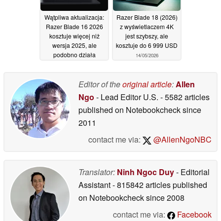
Wątpliwa aktualizacja:
Razer Blade 18 (2026)
Razer Blade 16 2026
z wyświetlaczem 4K
kosztuje więcej niż
jest szybszy, ale
wersja 2025, ale
kosztuje do 6 999 USD
podobno działa
14/05/2026
wolniej w grach
21/05/2026
Editor of the
original article
:
Allen
Ngo
- Lead Editor U.S.
- 5582 articles
published on Notebookcheck
since
2011
contact me via:
@AllenNgoNBC
Translator:
Ninh Ngoc Duy
- Editorial
Assistant
- 815842 articles published
on Notebookcheck
since 2008
contact me via:
Facebook