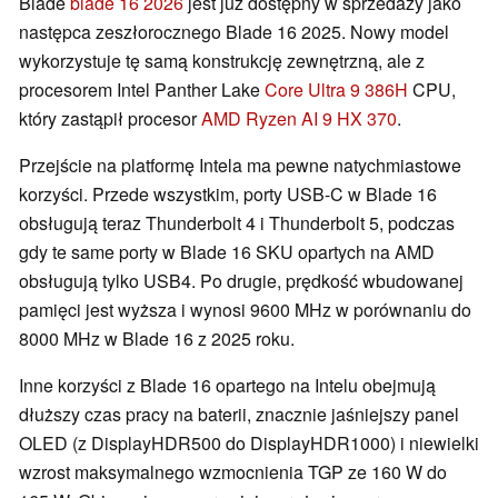
Blade
blade 16 2026
jest już dostępny w sprzedaży jako
następca zeszłorocznego Blade 16 2025. Nowy model
wykorzystuje tę samą konstrukcję zewnętrzną, ale z
procesorem Intel Panther Lake
Core Ultra 9 386H
CPU,
który zastąpił procesor
AMD Ryzen AI 9 HX 370
.
Przejście na platformę Intela ma pewne natychmiastowe
korzyści. Przede wszystkim, porty USB-C w Blade 16
obsługują teraz Thunderbolt 4 i Thunderbolt 5, podczas
gdy te same porty w Blade 16 SKU opartych na AMD
obsługują tylko USB4. Po drugie, prędkość wbudowanej
pamięci jest wyższa i wynosi 9600 MHz w porównaniu do
8000 MHz w Blade 16 z 2025 roku.
Inne korzyści z Blade 16 opartego na Intelu obejmują
dłuższy czas pracy na baterii, znacznie jaśniejszy panel
OLED (z DisplayHDR500 do DisplayHDR1000) i niewielki
wzrost maksymalnego wzmocnienia TGP ze 160 W do