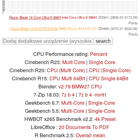
600
525
450
375
300
225
150
75
0
Razer Blade 16 Core Ultra 9 386H
Intel Core Ultra 9 386H:
Ø2941 (2806.23-3172.09)
Points
Razer Blade 16 2025 RTX 5090
AMD Ryzen AI 9 HX 370:
Ø3489 (3470.41-3505.08)
Points
CPU Performance rating:
Percent
Cinebench R23:
Multi Core
|
Single Core
Cinebench R20:
CPU (Multi Core)
|
CPU (Single Core)
Cinebench R15:
CPU Multi 64Bit
|
CPU Single 64Bit
Blender:
v2.79 BMW27 CPU
7-Zip 18.03:
7z b 4
|
7z b 4 -mmt1
Geekbench 6.7:
Multi-Core
|
Single-Core
Geekbench 5.5:
Multi-Core
|
Single-Core
HWBOT x265 Benchmark v2.2:
4k Preset
LibreOffice :
20 Documents To PDF
R Benchmark 2.5:
Overall mean