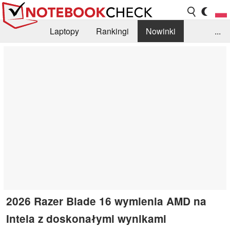
Laptopy
Rankingi
Nowinki
...
Biblioteka
Info
Szukajka recenzji
2026 Razer Blade 16 wymienia AMD na
Intela z doskonałymi wynikami