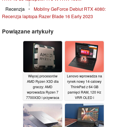
|
Recenzja
•
Mobilny GeForce Debiut RTX 4080:
Recenzja laptopa Razer Blade 16 Early 2023
Powiązane artykuły
Więcej procesorów
Lenovo wprowadza na
AMD Ryzen X3D dla
rynek nowy 14-calowy
graczy: AMD
ThinkPad z 64 GB
wprowadza Ryzen 7
pamięci RAM, 120 Hz
7700X3D i przywraca
VRR OLED i
Ryzen 7 5800X3D
procesorami AMD
01/06/2026
01/06/2026