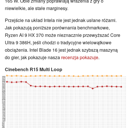
165 W. Obie zmiany poprawiają wrażenia z gry o
niewielkie, ale stałe marginesy.
Przejście na układ Intela nie jest jednak usłane różami.
Jak pokazują poniższe porównania benchmarkowe,
Ryzen AI 9 HX 370 może nieznacznie przewyższać Core
Ultra 9 386H, jeśli chodzi o tradycyjne wielowątkowe
obciążenia. Intel Blade 16 jest jednak szybszą maszyną
do gier, jak pokazuje nasza
recenzja pokazuje
.
Cinebench R15 Multi Loop
3450
3375
3300
3225
3150
3075
3000
2925
2850
2775
2700
2625
2550
2475
2400
2325
2250
2175
2100
2025
1950
1875
1800
1725
1650
1575
1500
1425
1350
1275
1200
1125
1050
975
900
825
750
675