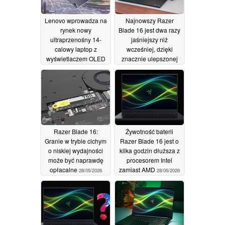
Lenovo wprowadza na
Najnowszy Razer
rynek nowy
Blade 16 jest dwa razy
ultraprzenośny 14-
jaśniejszy niż
calowy laptop z
wcześniej, dzięki
wyświetlaczem OLED
znacznie ulepszonej
o rozdzielczości 1100
obsłudze HDR
nitów i dwoma
28/05/2026
gniazdami na dyski
SSD
01/06/2026
Razer Blade 16:
Żywotność baterii
Granie w trybie cichym
Razer Blade 16 jest o
o niskiej wydajności
kilka godzin dłuższa z
może być naprawdę
procesorem Intel
opłacalne
zamiast AMD
28/05/2026
28/05/2026