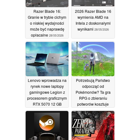
Razer Blade 16:
2026 Razer Blade 16
Granie w trybie cichym
wymienia AMD na
o niskiej wydajności
Intela z doskonałymi
może być naprawdę
wynikami
28/05/2026
opłacalne
28/05/2026
Lenovo wprowadza na
Potrzebują Państwo
rynek nowe laptopy
odpocząć od
gamingowe Legion z
Pokémonów? Ta gra
procesorem graficznym
RPG o zbieraniu
RTX 5070 12 GB
potworów kosztuje
teraz 9,59 USD
23/05/2026
zamiast 60 USD na
Steamie
22/05/2026