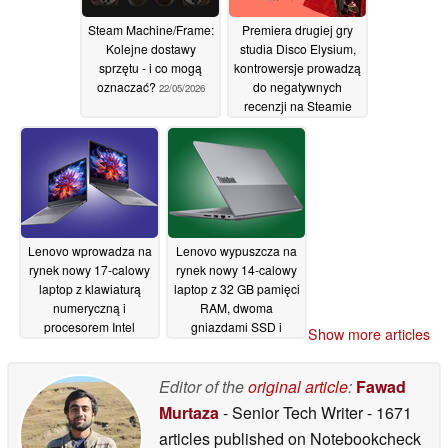
Steam Machine/Frame:
Premiera drugiej gry
Kolejne dostawy
studia Disco Elysium,
sprzętu - i co mogą
kontrowersje prowadzą
oznaczać?
do negatywnych
22/05/2026
recenzji na Steamie
22/05/2026
Lenovo wprowadza na
Lenovo wypuszcza na
rynek nowy 17-calowy
rynek nowy 14-calowy
laptop z klawiaturą
laptop z 32 GB pamięci
numeryczną i
RAM, dwoma
procesorem Intel
gniazdami SSD i
Show more articles
Wildcat Lake
procesorem Intel
22/05/2026
Panther Lake
22/05/2026
Editor of the
original article
:
Fawad
Murtaza
- Senior Tech Writer
- 1671
articles published on Notebookcheck