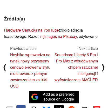
Źródło(a)
Hardware Canucks na YouTube
źródło zdjęcia
teaserowego: Razer,
mjimages na Pixabay
, edytowane
Previous article
Next article
Heybike wprowadza na
Soundcore Liberty 5 Pro i
rynek nowy przystępny
Pro Max z wbudowanym
⟨
⟩
cenowo e-rower w stylu
chipem sztucznej
motoroweru z pełnym
inteligencji i
zawieszeniem za 999
wyświetlaczem AMOLED
USD
Add as a preferred
source on Google