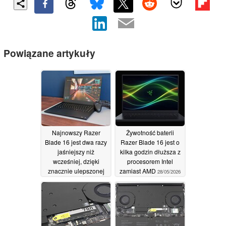
Powiązane artykuły
Najnowszy Razer
Żywotność baterii
Blade 16 jest dwa razy
Razer Blade 16 jest o
jaśniejszy niż
kilka godzin dłuższa z
wcześniej, dzięki
procesorem Intel
znacznie ulepszonej
zamiast AMD
28/05/2026
obsłudze HDR
28/05/2026