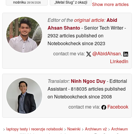
nośniku
„Metal Slug” z okazji
28/06/2026
Show more articles
30. rocznicy
27/06/2026
Editor of the
original article
:
Abid
Ahsan Shanto
- Senior Tech Writer
-
2932 articles published on
Notebookcheck
since 2023
contact me via:
@AbidAhsan
,
LinkedIn
Translator:
Ninh Ngoc Duy
- Editorial
Assistant
- 818035 articles published
on Notebookcheck
since 2008
contact me via:
Facebook
>
laptopy testy i recenzje notebooki
>
Nowinki
>
Archiwum v2
>
Archiwum