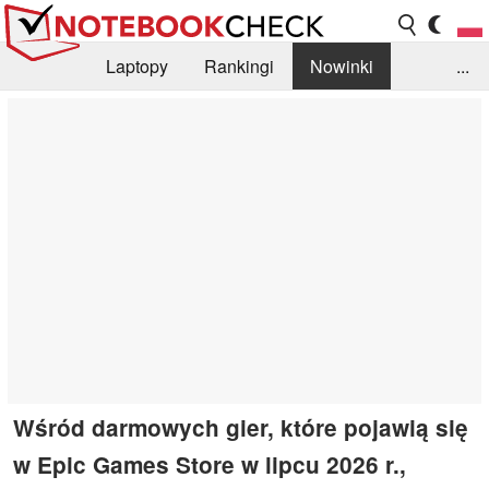
Laptopy
Rankingi
Nowinki
...
Biblioteka
Info
Szukajka recenzji
Wśród darmowych gier, które pojawią się
w Epic Games Store w lipcu 2026 r.,