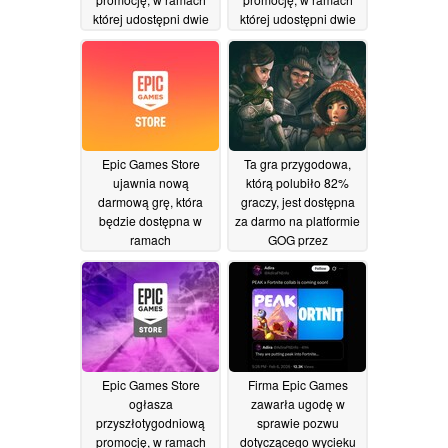
której udostępni dwie
której udostępni dwie
darmowe gry
darmowe gry
31/07/2026
24/07/2026
Epic Games Store
Ta gra przygodowa,
ujawnia nową
którą polubiło 82%
darmową grę, która
graczy, jest dostępna
będzie dostępna w
za darmo na platformie
ramach
GOG przez
przyszłotygodniowej
ograniczony czas
promocji
17/07/2026
10/07/2026
Epic Games Store
Firma Epic Games
ogłasza
zawarła ugodę w
przyszłotygodniową
sprawie pozwu
promocję, w ramach
dotyczącego wycieku