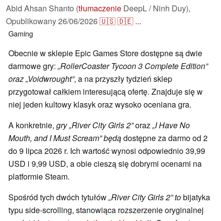
Abid Ahsan Shanto (
tłumaczenie
DeepL / Ninh Duy),
Opublikowany
26/06/2026
🇺🇸
🇩🇪
...
Gaming
Obecnie w sklepie Epic Games Store dostępne są dwie
darmowe gry:
„RollerCoaster Tycoon 3 Complete Edition”
oraz
„Voidwrought”
, a na przyszły tydzień sklep
przygotował całkiem interesującą ofertę. Znajduje się w
niej jeden kultowy klasyk oraz wysoko oceniana gra.
A konkretnie,
gry „River City Girls 2”
oraz
„I Have No
Mouth, and I Must Scream” będą
dostępne za darmo od 2
do 9 lipca 2026 r. Ich wartość wynosi odpowiednio 39,99
USD i 9,99 USD, a obie cieszą się dobrymi ocenami na
platformie Steam.
Spośród tych dwóch tytułów
„River City Girls 2” to
bijatyka
typu side-scrolling, stanowiąca rozszerzenie oryginalnej