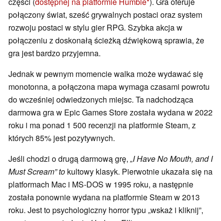
części (
dostępnej na platformie Humble
). Gra oferuje
połączony świat, sześć grywalnych postaci oraz system
rozwoju postaci w stylu gier RPG. Szybka akcja w
połączeniu z doskonałą ścieżką dźwiękową sprawia, że
gra jest bardzo przyjemna.
Jednak w pewnym momencie walka może wydawać się
monotonna, a połączona mapa wymaga czasami powrotu
do wcześniej odwiedzonych miejsc. Ta nadchodząca
darmowa gra w Epic Games Store została wydana w 2022
roku i ma ponad 1 500 recenzji na platformie Steam, z
których 85% jest pozytywnych.
Jeśli chodzi o drugą darmową grę,
„I Have No Mouth, and I
Must Scream” to
kultowy klasyk. Pierwotnie ukazała się na
platformach Mac i MS-DOS w 1995 roku, a następnie
została ponownie wydana na platformie Steam w 2013
roku. Jest to psychologiczny horror typu „wskaż i kliknij”,