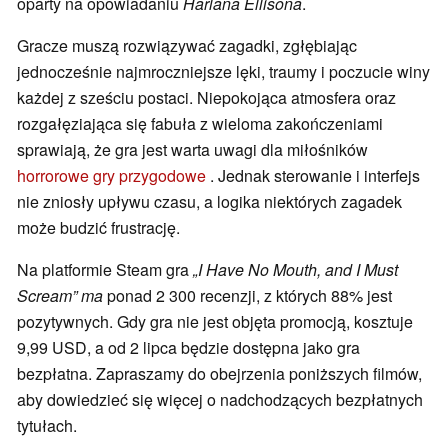
oparty na opowiadaniu
Harlana Ellisona
.
Gracze muszą rozwiązywać zagadki, zgłębiając
jednocześnie najmroczniejsze lęki, traumy i poczucie winy
każdej z sześciu postaci. Niepokojąca atmosfera oraz
rozgałęziająca się fabuła z wieloma zakończeniami
sprawiają, że gra jest warta uwagi dla miłośników
horrorowe gry przygodowe
. Jednak sterowanie i interfejs
nie zniosły upływu czasu, a logika niektórych zagadek
może budzić frustrację.
Na platformie Steam gra
„I Have No Mouth, and I Must
Scream” ma
ponad 2 300 recenzji, z których 88% jest
pozytywnych. Gdy gra nie jest objęta promocją, kosztuje
9,99 USD, a od 2 lipca będzie dostępna jako gra
bezpłatna. Zapraszamy do obejrzenia poniższych filmów,
aby dowiedzieć się więcej o nadchodzących bezpłatnych
tytułach.