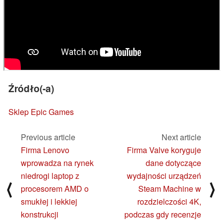
Źródło(-a)
Sklep Epic Games
Previous article
Next article
Firma Lenovo
Firma Valve koryguje
wprowadza na rynek
dane dotyczące
niedrogi laptop z
wydajności urządzeń
⟨
⟩
procesorem AMD o
Steam Machine w
smukłej i lekkiej
rozdzielczości 4K,
konstrukcji
podczas gdy recenzje