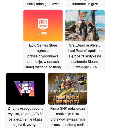
której udostępni dwie
informacji o grze
wysoko oceniane gry
„Fortnite”, wniesionego
za darmo
przez byłego
10/07/2026
pracownika firmy Epic
Games
10/07/2026
Epic Games Store
Gra „Dead or Alive 6:
ogłasza
Last Round” spotkała
przyszłotygodniową
się z ostrą krytyką na
promocję, w ramach
platformie Steam,
której rozdane zostaną
uzyskując 78%
dwie darmowe gry
negatywnych recenzji
03/07/2026
30/06/2026
Z najnowszego raportu
Firma SNK potwierdza
wynika, że gra „GTA 6”
realizację kilku
ostatecznie nie ukaże
projektów związanych
się na fizycznym
z nową odsłoną serii