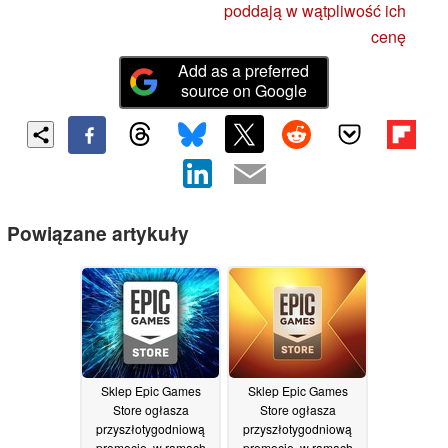
poddają w wątpliwość ich
cenę
Add as a preferred
source on Google
Powiązane artykuły
Sklep Epic Games
Sklep Epic Games
Store ogłasza
Store ogłasza
przyszłotygodniową
przyszłotygodniową
promocję, w ramach
promocję, w ramach