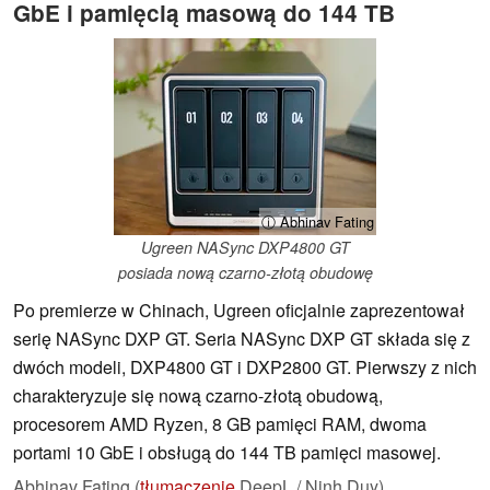
GbE i pamięcią masową do 144 TB
ⓘ Abhinav Fating
Ugreen NASync DXP4800 GT
posiada nową czarno-złotą obudowę
Po premierze w Chinach, Ugreen oficjalnie zaprezentował
serię NASync DXP GT. Seria NASync DXP GT składa się z
dwóch modeli, DXP4800 GT i DXP2800 GT. Pierwszy z nich
charakteryzuje się nową czarno-złotą obudową,
procesorem AMD Ryzen, 8 GB pamięci RAM, dwoma
portami 10 GbE i obsługą do 144 TB pamięci masowej.
Abhinav Fating (
tłumaczenie
DeepL / Ninh Duy),