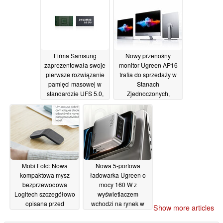
konstrukcji
24/06/2026
Firma Samsung
Nowy przenośny
zaprezentowała swoje
monitor Ugreen AP16
pierwsze rozwiązanie
trafia do sprzedaży w
pamięci masowej w
Stanach
standardzie UFS 5.0,
Zjednoczonych,
które może
wyposażony w jasny
zadebiutować w
wyświetlacz 2,5K o
modelu Galaxy S27
częstotliwości
odświeżania 165 Hz
23/06/2026
oraz podstawkę
magnetyczną
12/06/2026
Mobi Fold: Nowa
Nowa 5-portowa
kompaktowa mysz
ładowarka Ugreen o
bezprzewodowa
mocy 160 W z
Logitech szczegółowo
wyświetlaczem
opisana przed
wchodzi na rynek w
Show more articles
zbliżającą się globalną
USA
09/06/2026
premierą w czerwcu