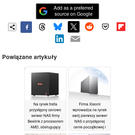
Add as a preferred
source on Google
Powiązane artykuły
Na rynek trafia
Firma Xiaomi
przystępny cenowo
wprowadza na rynek
serwer NAS firmy
swój pierwszy serwer
Beelink z procesorem
NAS o przystępnej
AMD, obsługujący
cenie początkowej i
pojemność pamięci
kompaktowej