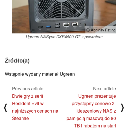
ⓘ Abhinav Fating
Ugreen NASync DXP4800 GT z powrotem
Źródło(a)
Wstępnie wydany materiał Ugreen
Previous article
Next article
Dwie gry z serii
Ugreen prezentuje
Resident Evil w
przystępny cenowo 2-
⟨
⟩
najniższych cenach na
kieszeniowy NAS z
Steamie
pamięcią masową do 80
TB i rabatem na start