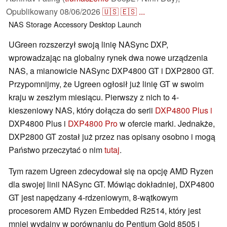
Opublikowany
08/06/2026
🇺🇸
🇪🇸
...
NAS
Storage
Accessory
Desktop
Launch
UGreen rozszerzył swoją linię NASync DXP,
wprowadzając na globalny rynek dwa nowe urządzenia
NAS, a mianowicie NASync DXP4800 GT i DXP2800 GT.
Przypomnijmy, że Ugreen ogłosił już linię GT w swoim
kraju w zeszłym miesiącu. Pierwszy z nich to 4-
kieszeniowy NAS, który dołącza do serii
DXP4800 Plus i
DXP4800 Plus i
DXP4800 Pro
w ofercie marki. Jednakże,
DXP2800 GT został już przez nas opisany osobno i mogą
Państwo przeczytać o nim
tutaj
.
Tym razem Ugreen zdecydował się na opcję AMD Ryzen
dla swojej linii NASync GT. Mówiąc dokładniej, DXP4800
GT jest napędzany 4-rdzeniowym, 8-wątkowym
procesorem AMD Ryzen Embedded R2514, który jest
mniej wydajny w porównaniu do Pentium Gold 8505 i