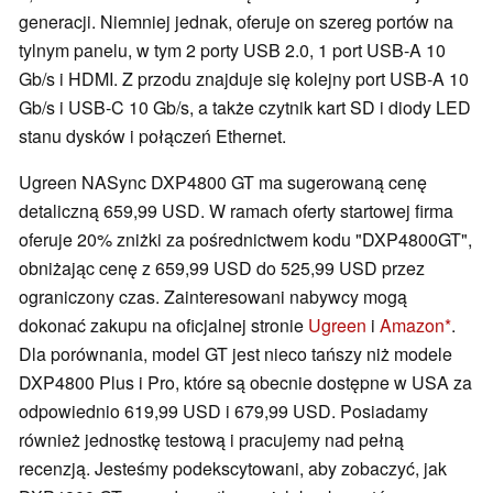
generacji. Niemniej jednak, oferuje on szereg portów na
tylnym panelu, w tym 2 porty USB 2.0, 1 port USB-A 10
Gb/s i HDMI. Z przodu znajduje się kolejny port USB-A 10
Gb/s i USB-C 10 Gb/s, a także czytnik kart SD i diody LED
stanu dysków i połączeń Ethernet.
Ugreen NASync DXP4800 GT ma sugerowaną cenę
detaliczną 659,99 USD. W ramach oferty startowej firma
oferuje 20% zniżki za pośrednictwem kodu "DXP4800GT",
obniżając cenę z 659,99 USD do 525,99 USD przez
ograniczony czas. Zainteresowani nabywcy mogą
dokonać zakupu na oficjalnej stronie
Ugreen
i
Amazon
.
Dla porównania, model GT jest nieco tańszy niż modele
DXP4800 Plus i Pro, które są obecnie dostępne w USA za
odpowiednio 619,99 USD i 679,99 USD. Posiadamy
również jednostkę testową i pracujemy nad pełną
recenzją. Jesteśmy podekscytowani, aby zobaczyć, jak