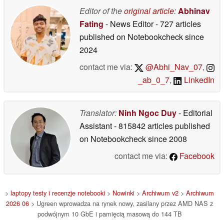
2026 r
Editor of the
original article
:
Abhinav
09/06/2026
Fating
- News Editor
- 727 articles
published on Notebookcheck
since
2024
contact me via:
@Abhi_Nav_07
,
_ab_0_7
,
LinkedIn
Translator:
Ninh Ngoc Duy
- Editorial
Assistant
- 815842 articles published
on Notebookcheck
since 2008
contact me via:
Facebook
>
laptopy testy i recenzje notebooki
>
Nowinki
>
Archiwum v2
>
Archiwum
2026 06
> Ugreen wprowadza na rynek nowy, zasilany przez AMD NAS z
podwójnym 10 GbE i pamięcią masową do 144 TB