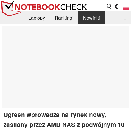
Laptopy
Rankingi
Nowinki
...
Biblioteka
Info
Szukajka recenzji
Ugreen wprowadza na rynek nowy,
zasilany przez AMD NAS z podwójnym 10