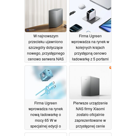
masowej do 136 TB
konstrukcji
01/07/2026
02/07/2026
W najnowszym
Firma Ugreen
przecieku ujawniono
wprowadza na rynek w
szczegóły dotyczące
kolejnych krajach
nowego, przystępnego
przystępną cenowo
cenowo serwera NAS
ładowarkę z 5 portami
firmy Xiaomi
o mocy 160 W,
28/06/2026
wyposażoną w
inteligentny
wyświetlacz
26/06/2026
Firma Ugreen
Pierwsze urządzenie
wprowadza na rynek
NAS firmy Xiaomi
nową ładowarkę o
zostało oficjalnie
mocy 65 W w
zaprezentowane w
specjalnej edycji o
przystępnej cenie
kompaktowej
początkowej
24/06/2026