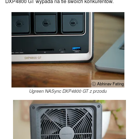
DXP4800 GT wypada na tle swoich konkurentów.
ⓘ Abhinav Fating
Ugreen NASync DXP4800 GT z przodu