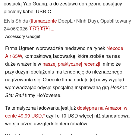
postacią Yao Guang, a do zestawu dołączono pasujący
pleciony kabel USB-C.
Elvis Shida (
tłumaczenie
DeepL / Ninh Duy),
Opublikowany
24/06/2026
🇺🇸
🇩🇪
...
Accessory
Gadget
Firma Ugreen wprowadziła niedawno na rynek
Nexode
Air 65W
, kompaktową ładowarkę, która zrobiła na nas
duże wrażenie w
naszej praktycznej recenzji
, mimo że
przy dużym obciążeniu ma tendencję do nieznacznego
nagrzewania się. Obecnie firma nadaje jej nowy wygląd,
wprowadzając edycję specjalną inspirowaną grą
Honkai:
Star Rail
firmy HoYoverse.
Ta tematyczna ładowarka jest już
dostępna na Amazon w
cenie 49,99 USD,
czyli o 10 USD więcej niż standardowa
wersja przed uwzględnieniem rabatów.