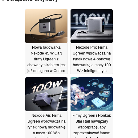
Nowa ładowarka
Nexode Pro: Firma
Nexode 45 W GaN
Ugreen wprowadza na
firmy Ugreen z
rynek nową 4-portową
chowanym kablem jest
ładowarkę o mocy 100
już dostępna w Costco
W z inteligentnym
wyświetlaczem
08/07/2026
02/07/2026
Nexode Air: Firma
Firmy Ugreen i Honkai:
Ugreen wprowadza na
Star Rail nawiązały
rynek nową ładowarkę
współpracę, aby
o mocy 100 W o
zaprezentować fanom