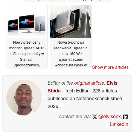
bez kierownicy
ładowania o mocy 65
W i smukłą konstrukcją
26/06/2026
20/06/2026
Nowy przenośny
Nowa 5-portowa
monitor Ugreen AP16
ładowarka Ugreen o
trafia do sprzedaży w
mocy 160 W z
Stanach
wyświetlaczem
Zjednoczonych,
wchodzi na rynek w
Show more articles
wyposażony w jasny
USA
09/06/2026
wyświetlacz 2,5K o
częstotliwości
Editor of the
original article
:
Elvis
odświeżania 165 Hz
Shida
- Tech Editor
- 226 articles
oraz podstawkę
published on Notebookcheck
since
magnetyczną
12/06/2026
2025
contact me via:
@elvisonx
,
LinkedIn