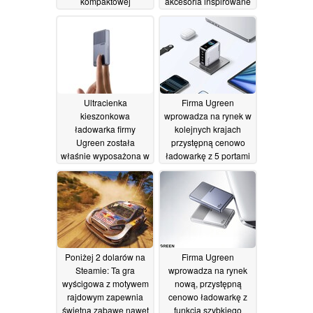
kompaktowej
akcesoria inspirowane
konstrukcji
postacią Yao Guang
01/07/2026
30/06/2026
Ultracienka
Firma Ugreen
kieszonkowa
wprowadza na rynek w
ładowarka firmy
kolejnych krajach
Ugreen została
przystępną cenowo
właśnie wyposażona w
ładowarkę z 5 portami
wydajny moduł o mocy
o mocy 160 W,
65 W
wyposażoną w
26/06/2026
inteligentny
wyświetlacz
26/06/2026
Poniżej 2 dolarów na
Firma Ugreen
Steamie: Ta gra
wprowadza na rynek
wyścigowa z motywem
nową, przystępną
rajdowym zapewnia
cenowo ładowarkę z
świetną zabawę nawet
funkcją szybkiego