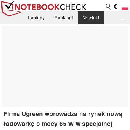
Laptopy
Rankingi
Nowinki
...
Biblioteka
Info
Szukajka recenzji
Firma Ugreen wprowadza na rynek nową
ładowarkę o mocy 65 W w specjalnej