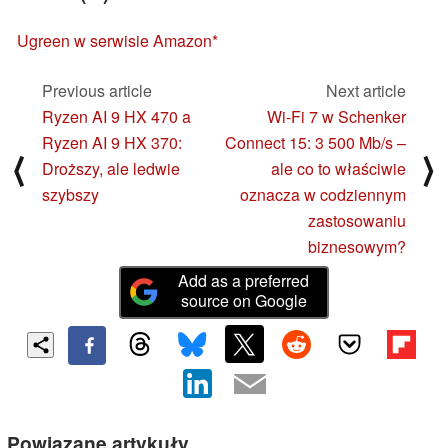
Ugreen w serwisie Amazon
Previous article
Next article
Ryzen AI 9 HX 470 a
Wi-Fi 7 w Schenker
Ryzen AI 9 HX 370:
Connect 15: 3 500 Mb/s –
⟨
⟩
Droższy, ale ledwie
ale co to właściwie
szybszy
oznacza w codziennym
zastosowaniu
biznesowym?
Add as a preferred
source on Google
Powiązane artykuły