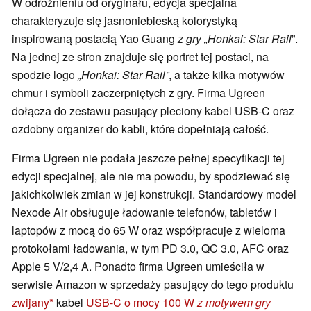
W odróżnieniu od oryginału, edycja specjalna
charakteryzuje się jasnoniebieską kolorystyką
inspirowaną postacią Yao Guang
z gry „Honkai: Star Rail
”.
Na jednej ze stron znajduje się portret tej postaci, na
spodzie logo
„Honkai: Star Rail”
, a także kilka motywów
chmur i symboli zaczerpniętych z gry. Firma Ugreen
dołącza do zestawu pasujący pleciony kabel USB-C oraz
ozdobny organizer do kabli, które dopełniają całość.
Firma Ugreen nie podała jeszcze pełnej specyfikacji tej
edycji specjalnej, ale nie ma powodu, by spodziewać się
jakichkolwiek zmian w jej konstrukcji. Standardowy model
Nexode Air obsługuje ładowanie telefonów, tabletów i
laptopów z mocą do 65 W oraz współpracuje z wieloma
protokołami ładowania, w tym PD 3.0, QC 3.0, AFC oraz
Apple 5 V/2,4 A. Ponadto firma Ugreen umieściła w
serwisie Amazon w sprzedaży pasujący do tego produktu
zwijany
kabel
USB-C o mocy 100 W
z motywem gry