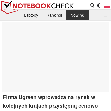
Laptopy
Rankingi
Nowinki
...
Biblioteka
Info
Szukajka recenzji
Firma Ugreen wprowadza na rynek w
kolejnych krajach przystępną cenowo