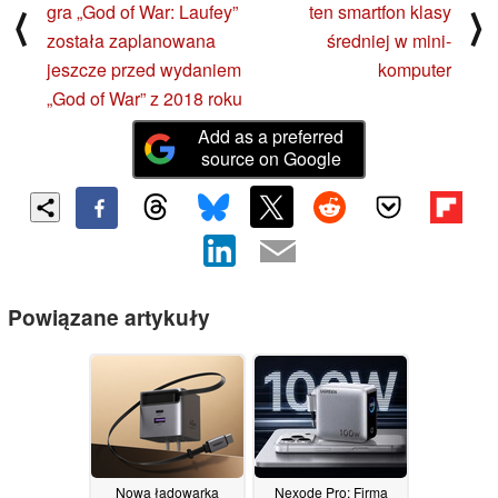
gra „God of War: Laufey”
ten smartfon klasy
⟨
⟩
została zaplanowana
średniej w mini-
jeszcze przed wydaniem
komputer
„God of War” z 2018 roku
Add as a preferred
source on Google
Powiązane artykuły
Nowa ładowarka
Nexode Pro: Firma