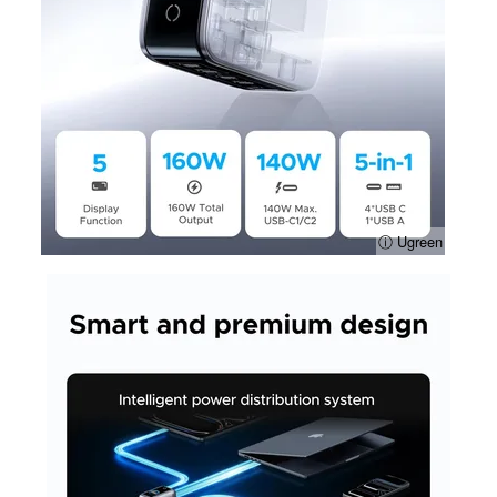
ⓘ Ugreen