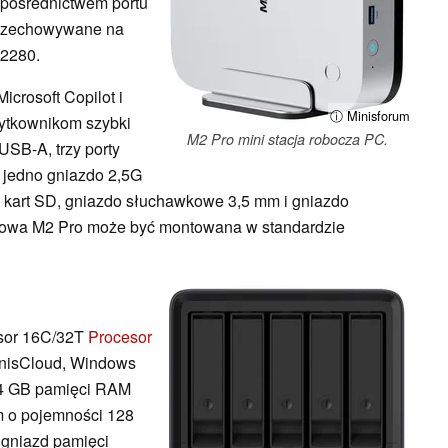
 pośrednictwem portu
przechowywane na
 2280.
icrosoft Copilot i
ⓘ Minisforum
żytkownikom szybki
M2 Pro mini stacja robocza PC.
USB-A, trzy porty
, jedno gniazdo 2,5G
 kart SD, gniazdo słuchawkowe 3,5 mm i gniazdo
udowa M2 Pro może być montowana w standardzie
esor 16C/32T
Procesor
nisCloud, Windows
 64 GB pamięci RAM
 o pojemności 128
 gniazd pamięci