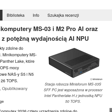
Biblioteka
Info
Szukajka recenzji
komputery MS-03 i M2 Pro AI oraz
 z potężną wydajnością AI NPU
kty zdolne do
ji. Minikomputery MS-
 Panther Lake, które
 TOPS mocy
rowe NAS-y S5 i N5
126 TOPS.
ⓘ Minisforum
Stacja robocza Minisforum MS-03S
,
Opublikowany
SFF PC jest wyposażona w procesor
Intel Pantherlake-H z jednostką NPU
age
50 TOPS.
Computex 2026 cztery urządzenia zdolne do