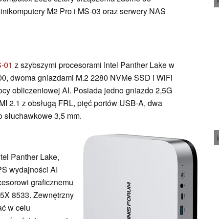
 minikomputery M2 Pro i MS-03 oraz serwery NAS
-01
z szybszymi procesorami Intel Panther Lake w
00, dwoma gniazdami M.2 2280 NVMe SSD i WiFi
y obliczeniowej AI. Posiada jedno gniazdo 2,5G
MI 2.1 z obsługą FRL, pięć portów USB-A, dwa
do słuchawkowe 3,5 mm.
ntel Panther Lake,
PS wydajności AI
cesorowi graficznemu
5X 8533. Zewnętrzny
ać w celu