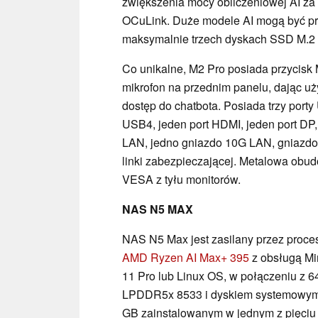
zwiększenia mocy obliczeniowej AI za
OCuLink. Duże modele AI mogą być 
maksymalnie trzech dyskach SSD M.2
Co unikalne, M2 Pro posiada przycisk M
mikrofon na przednim panelu, dając u
dostęp do chatbota. Posiada trzy porty 
USB4, jeden port HDMI, jeden port DP
LAN, jedno gniazdo 10G LAN, gniazdo
linki zabezpieczającej. Metalowa ob
VESA z tyłu monitorów.
NAS N5 MAX
NAS N5 Max jest zasilany przez proc
AMD Ryzen AI Max+ 395
z obsługą Mi
11 Pro lub Linux OS, w połączeniu z
LPDDR5x 8533 i dyskiem systemowym
GB zainstalowanym w jednym z pięciu