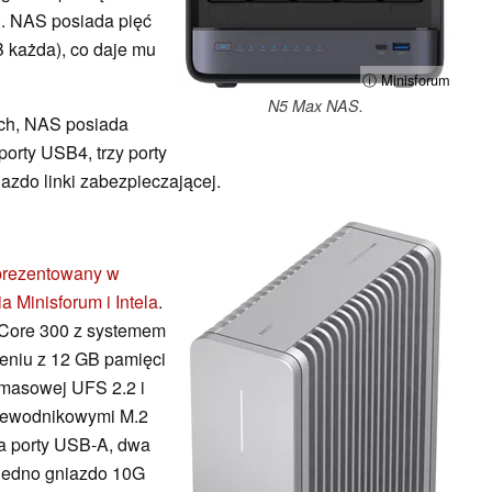
. NAS posiada pięć
B każda), co daje mu
ⓘ Minisforum
N5 Max NAS.
ych, NAS posiada
porty USB4, trzy porty
zdo linki zabezpieczającej.
prezentowany w
Minisforum i Intela
.
l Core 300 z systemem
eniu z 12 GB pamięci
asowej UFS 2.2 i
zewodnikowymi M.2
a porty USB-A, dwa
 jedno gniazdo 10G