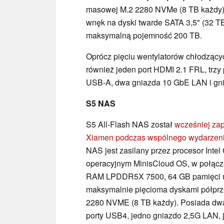
masowej M.2 2280 NVMe (8 TB każdy)
wnęk na dyski twarde SATA 3,5" (32 T
maksymalną pojemność 200 TB.
Oprócz pięciu wentylatorów chłodząc
również jeden port HDMI 2.1 FRL, trzy 
USB-A, dwa gniazda 10 GbE LAN i gnia
S5 NAS
S5 All-Flash NAS został
wcześniej za
Xiamen podczas wspólnego wydarzenia 
NAS jest zasilany przez procesor Inte
operacyjnym MinisCloud OS, w połącz
RAM LPDDR5X 7500, 64 GB pamięci m
maksymalnie pięcioma dyskami półpr
2280 NVME (8 TB każdy). Posiada dw
porty USB4, jedno gniazdo 2,5G LAN,