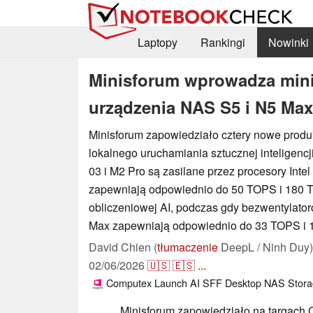
Laptopy
Rankingi
Nowinki
Minisforum wprowadza mini
urządzenia NAS S5 i N5 Max
Minisforum zapowiedziało cztery nowe produ
lokalnego uruchamiania sztucznej inteligenc
03 i M2 Pro są zasilane przez procesory Intel
zapewniają odpowiednio do 50 TOPS i 180
obliczeniowej AI, podczas gdy bezwentylato
Max zapewniają odpowiednio do 33 TOPS i 
David Chien (
tłumaczenie
DeepL / Ninh Duy)
02/06/2026
🇺🇸
🇪🇸
...
Computex
Launch
AI
SFF
Desktop
NAS
Stor
Minisforum zapowiedziało na targach 