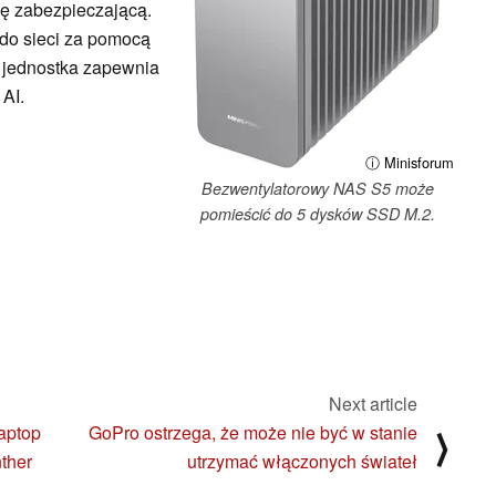
kę zabezpieczającą.
do sieci za pomocą
a jednostka zapewnia
AI.
ⓘ Minisforum
Bezwentylatorowy NAS S5 może
pomieścić do 5 dysków SSD M.2.
Next article
aptop
GoPro ostrzega, że może nie być w stanie
⟩
nther
utrzymać włączonych świateł