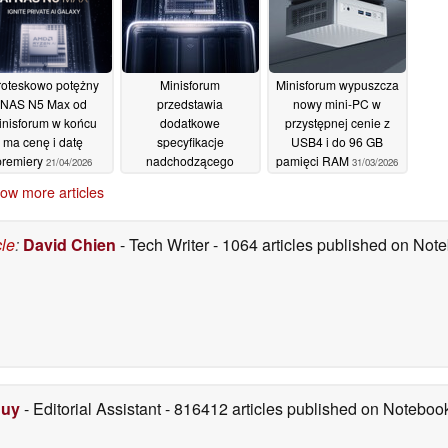
oteskowo potężny
Minisforum
Minisforum wypuszcza
NAS N5 Max od
przedstawia
nowy mini-PC w
inisforum w końcu
dodatkowe
przystępnej cenie z
ma cenę i datę
specyfikacje
USB4 i do 96 GB
premiery
nadchodzącego
pamięci RAM
21/04/2026
31/03/2026
serwera NAS N5 MAX
ow more articles
AI z procesorem AMD
Ryzen AI Max+ 395
10/04/2026
cle
:
David Chien
- Tech Writer
- 1064 articles published on No
Duy
- Editorial Assistant
- 816412 articles published on Notebo