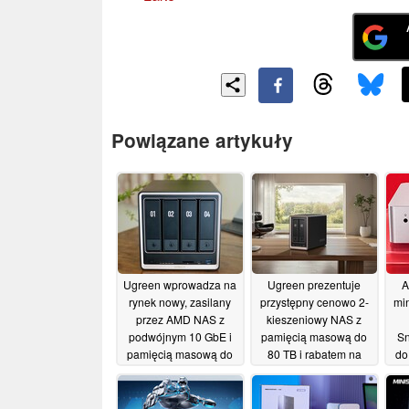
Powiązane artykuły
Ugreen wprowadza na
Ugreen prezentuje
A
rynek nowy, zasilany
przystępny cenowo 2-
mi
przez AMD NAS z
kieszeniowy NAS z
podwójnym 10 GbE i
pamięcią masową do
Sn
pamięcią masową do
80 TB i rabatem na
do
144 TB
start
szt
08/06/2026
08/06/2026
O