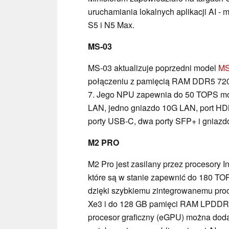
uruchamiania lokalnych aplikacji AI -
S5 i N5 Max.
MS-03
MS-03 aktualizuje poprzedni model
MS
połączeniu z pamięcią RAM DDR5 72
7. Jego NPU zapewnia do 50 TOPS moc
LAN, jedno gniazdo 10G LAN, port HD
porty USB-C, dwa porty SFP+ i gniaz
M2 PRO
M2 Pro jest zasilany przez procesory I
które są w stanie zapewnić do 180 TO
dzięki szybkiemu zintegrowanemu pro
Xe3 i do 128 GB pamięci RAM LPDDR
procesor graficzny (eGPU) można dod