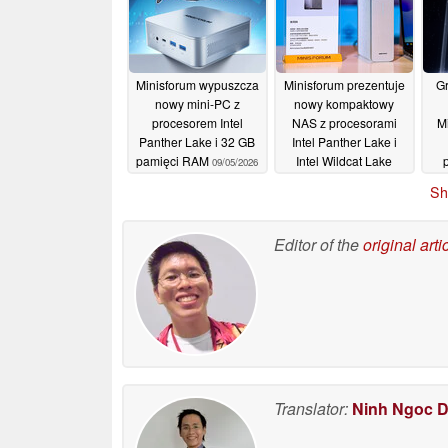
Minisforum wypuszcza
Minisforum prezentuje
Gr
nowy mini-PC z
nowy kompaktowy
procesorem Intel
NAS z procesorami
M
Panther Lake i 32 GB
Intel Panther Lake i
pamięci RAM
Intel Wildcat Lake
09/05/2026
09/05/2026
Sh
Editor of the
original arti
Translator:
Ninh Ngoc 