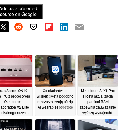
Add as a preferred
source on Google
sus Ascent QN10
Od okularów po
Minisforum AI X1 Pro:
ni PC z procesorem
wisiorki: Meta podobno
Prosta aktualizacja
Qualcomm
rozszerza swoją ofertę
pamięci RAM
apdragon X2 Elite
AI wearables
zapewnia zauważalnie
02/06/2026
 lokalnego rozwoju
wyższą wydajność i
ucznej inteligencji i
uwalnia Radeona
penClaw
890M
02/06/2026
18/05/2026