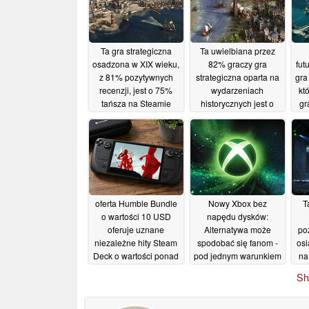
Ta gra strategiczna
Ta uwielbiana przez
osadzona w XIX wieku,
82% graczy gra
fut
z 81% pozytywnych
strategiczna oparta na
gra
recenzji, jest o 75%
wydarzeniach
kt
tańsza na Steamie
historycznych jest o
gr
66% tańsza na Steam
85%
19/05/2026
18/05/2026
oferta Humble Bundle
Nowy Xbox bez
T
o wartości 10 USD
napędu dysków:
oferuje uznane
Alternatywa może
po
niezależne hity Steam
spodobać się fanom -
osi
Deck o wartości ponad
pod jednym warunkiem
na
190 USD w sprzedaży
14/05/2026
Sh
detalicznej
14/05/2026