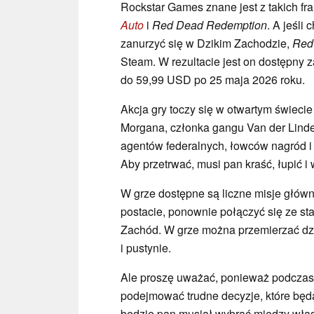
Rockstar Games znane jest z takich fr
Auto
i
Red Dead Redemption
. A jeśli
zanurzyć się w Dzikim Zachodzie,
Red
Steam. W rezultacie jest on dostępny
do 59,99 USD po 25 maja 2026 roku.
Akcja gry toczy się w otwartym świecie
Morgana, członka gangu Van der Linde.
agentów federalnych, łowców nagród i k
Aby przetrwać, musi pan kraść, łupić i 
W grze dostępne są liczne misje głów
postacie, ponownie połączyć się ze st
Zachód. W grze można przemierzać dzi
i pustynie.
Ale proszę uważać, ponieważ podczas p
podejmować trudne decyzje, które będ
będzie pan musiał wybrać między włas