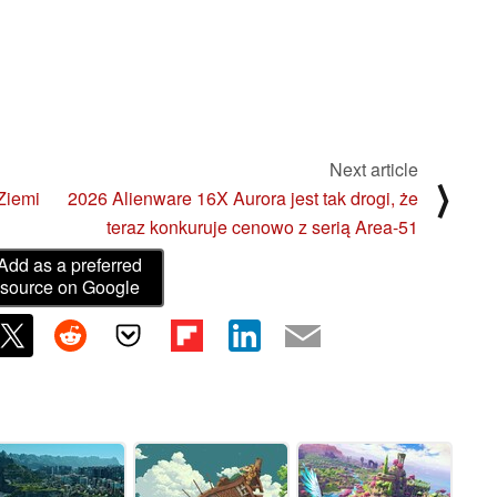
Next article
⟩
Ziemi
2026 Alienware 16X Aurora jest tak drogi, że
teraz konkuruje cenowo z serią Area-51
Add as a preferred
source on Google