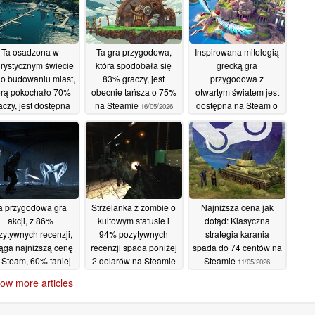
Ta osadzona w
Ta gra przygodowa,
Inspirowana mitologią
urystycznym świecie
która spodobała się
grecką gra
 o budowaniu miast,
83% graczy, jest
przygodowa z
órą pokochało 70%
obecnie tańsza o 75%
otwartym światem jest
aczy, jest dostępna
na Steamie
dostępna na Steam o
16/05/2026
 taniej na Steamie
80% taniej
15/05/2026
17/05/2026
a przygodowa gra
Strzelanka z zombie o
Najniższa cena jak
akcji, z 86%
kultowym statusie i
dotąd: Klasyczna
zytywnych recenzji,
94% pozytywnych
strategia karania
ąga najniższą cenę
recenzji spada poniżej
spada do 74 centów na
 Steam, 60% taniej
2 dolarów na Steamie
Steamie
11/05/2026
13/05/2026
12/05/2026
ow more articles