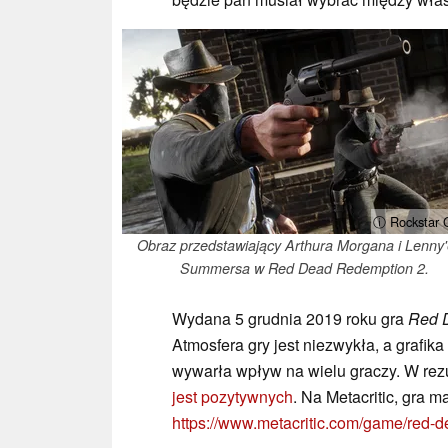
ⓘ Rockstar
Obraz przedstawiający Arthura Morgana i Lenny
Summersa w Red Dead Redemption 2.
Wydana 5 grudnia 2019 roku gra
Red 
Atmosfera gry jest niezwykła, a grafik
wywarła wpływ na wielu graczy. W rez
jest pozytywnych
. Na Metacritic, gra m
https://www.metacritic.com/game/red-