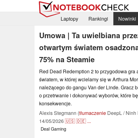
Laptopy
Rankingi
Nowinki
Umowa | Ta uwielbiana prze
otwartym światem osadzona 
75% na Steamie
Red Dead Redemption 2 to przygodowa gra a
światem, w której wcielamy się w Arthura Mo
należącego do gangu Van der Linde. Gracz b
o przetrwanie i dokonywać wyborów, które 
konsekwencje.
Alexis Stegmann (
tłumaczenie
DeepL / Ninh 
14/05/2026
🇺🇸
🇩🇪
...
Deal
Gaming