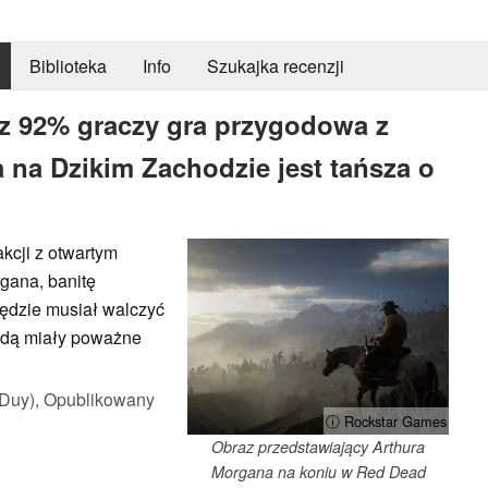
Biblioteka
Info
Szukajka recenzji
z 92% graczy gra przygodowa z
na Dzikim Zachodzie jest tańsza o
kcji z otwartym
rgana, banitę
ędzie musiał walczyć
będą miały poważne
Duy),
Opublikowany
ⓘ Rockstar Games
Obraz przedstawiający Arthura
Morgana na koniu w Red Dead