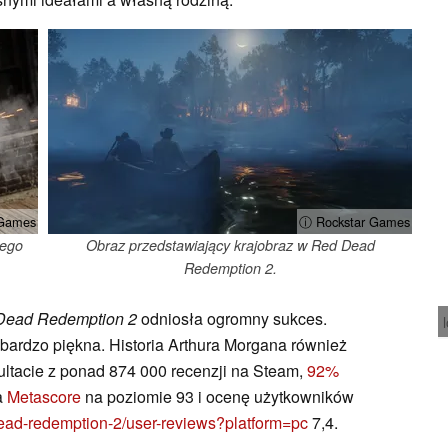
 Games
ⓘ Rockstar Games
'ego
Obraz przedstawiający krajobraz w Red Dead
Redemption 2.
Dead Redemption 2
odniosła ogromny sukces.
a bardzo piękna. Historia Arthura Morgana również
ultacie z ponad 874 000 recenzji na Steam,
92%
a
Metascore
na poziomie 93 i ocenę użytkowników
dead-redemption-2/user-reviews?platform=pc
7,4.