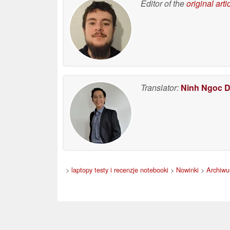
Editor of the
original arti
Translator:
Ninh Ngoc 
>
laptopy testy i recenzje notebooki
>
Nowinki
>
Archiw