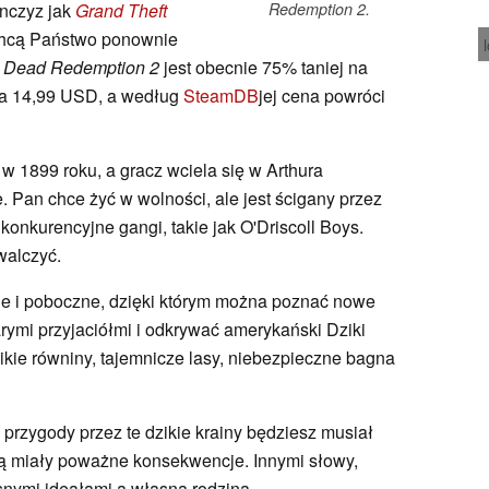
anczyz jak
Grand Theft
Redemption 2.
 chcą Państwo ponownie
 Dead Redemption 2
jest obecnie 75% taniej na
 za 14,99 USD, a według
SteamDB
jej cena powróci
 w 1899 roku, a gracz wciela się w Arthura
 Pan chce żyć w wolności, ale jest ścigany przez
onkurencyjne gangi, takie jak O'Driscoll Boys.
walczyć.
ne i poboczne, dzięki którym można poznać nowe
arymi przyjaciółmi i odkrywać amerykański Dziki
kie równiny, tajemnicze lasy, niebezpieczne bagna
rzygody przez te dzikie krainy będziesz musiał
ą miały poważne konsekwencje. Innymi słowy,
nymi ideałami a własną rodziną.