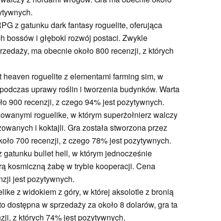
ytywnych.
PG z gatunku dark fantasy roguelite, oferująca
 bossów i głęboki rozwój postaci. Zwykle
edaży, ma obecnie około 800 recenzji, z których
let heaven roguelite z elementami farming sim, w
odczas uprawy roślin i tworzenia budynków. Warta
ło 900 recenzji, z czego 94% jest pozytywnych.
owanymi roguelike, w którym superżołnierz walczy
wanych i koktajli. Gra została stworzona przez
około 700 recenzji, z czego 78% jest pozytywnych.
 z gatunku bullet hell, w którym jednocześnie
rą kosmiczną żabę w trybie kooperacji. Cena
zji jest pozytywnych.
like z widokiem z góry, w której aksolotle z bronią
o dostępna w sprzedaży za około 8 dolarów, gra ta
zji, z których 74% jest pozytywnych.