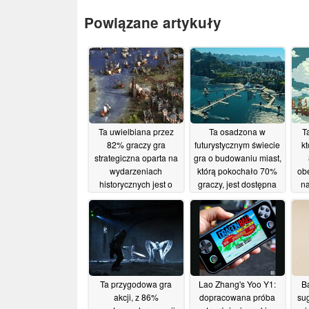
Powiązane artykuły
Ta uwielbiana przez
Ta osadzona w
T
82% graczy gra
futurystycznym świecie
k
strategiczna oparta na
gra o budowaniu miast,
wydarzeniach
którą pokochało 70%
ob
historycznych jest o
graczy, jest dostępna
n
66% tańsza na Steam
85% taniej na Steamie
18/05/2026
17/05/2026
Ta przygodowa gra
Lao Zhang's Yoo Y1:
B
akcji, z 86%
dopracowana próba
su