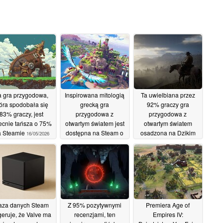
a gra przygodowa,
Inspirowana mitologią
Ta uwielbiana przez
tóra spodobała się
grecką gra
92% graczy gra
83% graczy, jest
przygodowa z
przygodowa z
ecnie tańsza o 75%
otwartym światem jest
otwartym światem
a Steamie
dostępna na Steam o
osadzona na Dzikim
16/05/2026
80% taniej
Zachodzie jest tańsza
15/05/2026
o 75% na Steamie
14/05/2026
aza danych Steam
Z 95% pozytywnymi
Premiera Age of
geruje, że Valve ma
recenzjami, ten
Empires IV: