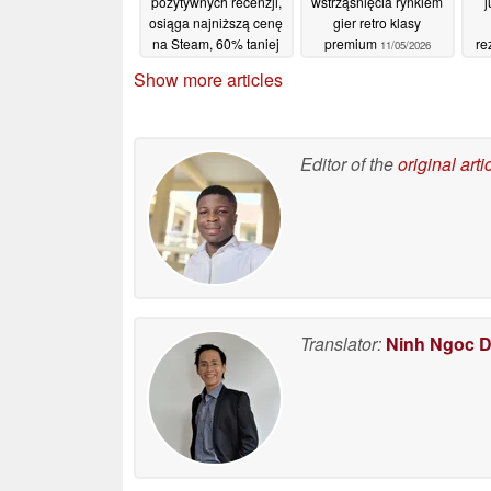
pozytywnych recenzji,
wstrząśnięcia rynkiem
j
osiąga najniższą cenę
gier retro klasy
na Steam, 60% taniej
premium
re
11/05/2026
13/05/2026
Show more articles
Editor of the
original arti
Translator:
Ninh Ngoc 