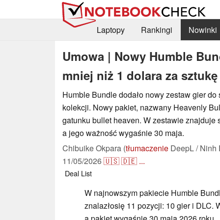
Laptopy
Rankingi
Nowinki
Umowa | Nowy Humble Bundl
mniej niż 1 dolara za sztukę
Humble Bundle dodało nowy zestaw gier do s
kolekcji. Nowy pakiet, nazwany Heavenly Bull
gatunku bullet heaven. W zestawie znajduje s
a jego ważność wygaśnie 30 maja.
Chibuike Okpara (
tłumaczenie
DeepL / Ninh 
11/05/2026
🇺🇸
🇩🇪
...
Deal
List
W najnowszym pakiecie Humble Bundl
znalazło
się 11 pozycji: 10 gier i DLC. 
a pakiet wygaśnie 30 maja 2026 roku.