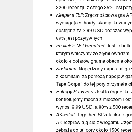
3200 recenzji, z czego 85% jest poz
Keeper's Toll
: Zręcznościowa gra AR
wymagające hordy, skomplikowanych
dostępna za 3,99 USD podczas wyprz
89% jest pozytywnych.
Pesticide Not Required
: Jest to bul
którym walczymy ze złymi owadami p
około 4 dolarów gra ma obecnie oko
Sodaman
: Napędzany napojami gaz
z kosmitami za pomocą napojów gazo
Tape Corps i do tej pory otrzymała 
Entropy Survivors
: Jest to roguelike
kontrolujemy mecha z mieczem i ost
wynosi 9,99 USD, a 80% z 500 recen
AK-xolotl
: Together: Strzelanka rogue
AK rozprawiają się z wrogami. Częst
zebrała do tej pory około 1500 recen