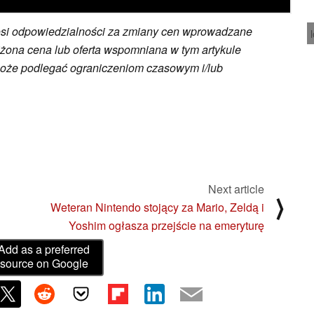
osi odpowiedzialności za zmiany cen wprowadzane
żona cena lub oferta wspomniana w tym artykule
może podlegać ograniczeniom czasowym i/lub
Next article
⟩
Weteran Nintendo stojący za Mario, Zeldą i
Yoshim ogłasza przejście na emeryturę
Add as a preferred
source on Google