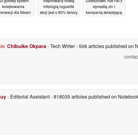
uż gotowy system
inspirowany fińską
Dziedzictwo Yue Fei z
kolejkowania
mitologią roguelite
dynastią Jin i
zerwacji dla Steam
akcji jest o 60% tańszy
kampanią składającą
Machine
na Steamie
się z 8 misji
11/05/2026
10/05/2026
09/05/2026
cle
:
Chibuike Okpara
- Tech Writer
- 506 articles published on
contac
Duy
- Editorial Assistant
- 818035 articles published on Notebo