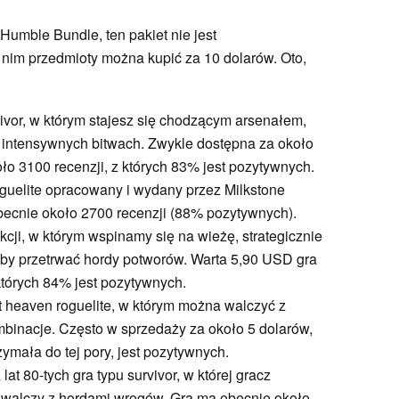
Humble Bundle, ten pakiet nie jest
nim przedmioty można kupić za 10 dolarów. Oto,
ivor, w którym stajesz się chodzącym arsenałem,
 intensywnych bitwach. Zwykle dostępna za około
o 3100 recenzji, z których 83% jest pozytywnych.
roguelite opracowany i wydany przez Milkstone
obecnie około 2700 recenzji (88% pozytywnych).
 akcji, w którym wspinamy się na wieżę, strategicznie
aby przetrwać hordy potworów. Warta 5,90 USD gra
których 84% jest pozytywnych.
et heaven roguelite, w którym można walczyć z
mbinacje. Często w sprzedaży za około 5 dolarów,
zymała do tej pory, jest pozytywnych.
 lat 80-tych gra typu survivor, w której gracz
 walczy z hordami wrogów. Gra ma obecnie około