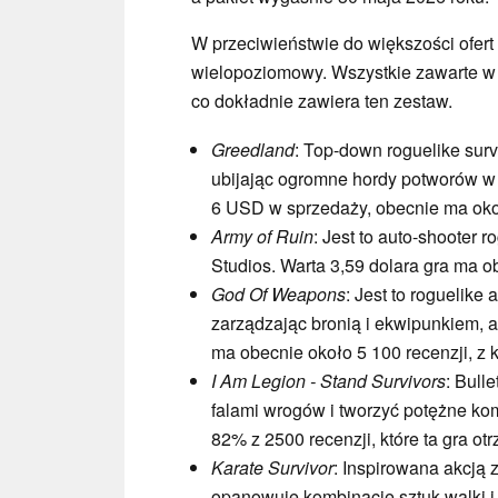
W przeciwieństwie do większości ofert 
wielopoziomowy. Wszystkie zawarte w 
co dokładnie zawiera ten zestaw.
Greedland
: Top-down roguelike surv
ubijając ogromne hordy potworów w
6 USD w sprzedaży, obecnie ma okoł
Army of Ruin
: Jest to auto-shooter 
Studios. Warta 3,59 dolara gra ma 
God Of Weapons
: Jest to roguelike
zarządzając bronią i ekwipunkiem, 
ma obecnie około 5 100 recenzji, z 
I Am Legion - Stand Survivors
: Bull
falami wrogów i tworzyć potężne ko
82% z 2500 recenzji, które ta gra otr
Karate Survivor
: Inspirowana akcją z
opanowuje kombinacje sztuk walki i