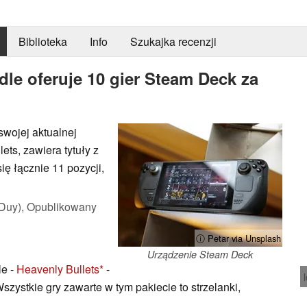
Biblioteka
Info
Szukajka recenzji
e oferuje 10 gier Steam Deck za
wojej aktualnej
ets, zawiera tytuły z
ię łącznie 11 pozycji,
Duy),
Opublikowany
ⓘ Petar via Unsplash
Urządzenie Steam Deck
e -
Heavenly Bullets
-
Wszystkie gry zawarte w tym pakiecie to strzelanki,