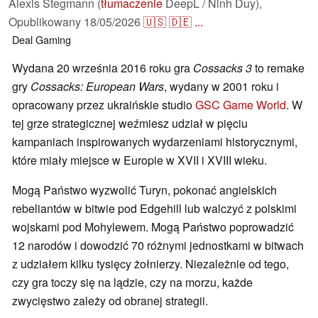
Alexis Stegmann (
tłumaczenie
DeepL / Ninh Duy),
Opublikowany
18/05/2026
🇺🇸
🇩🇪
...
Deal
Gaming
Wydana 20 września 2016 roku gra
Cossacks 3
to remake
gry
Cossacks: European Wars
, wydany w 2001 roku i
opracowany przez ukraińskie studio
GSC Game World
. W
tej grze strategicznej weźmiesz udział w pięciu
kampaniach inspirowanych wydarzeniami historycznymi,
które miały miejsce w Europie w XVII i XVIII wieku.
Mogą Państwo wyzwolić Turyn, pokonać angielskich
rebeliantów w bitwie pod Edgehill lub walczyć z polskimi
wojskami pod Mohylewem. Mogą Państwo poprowadzić
12 narodów i dowodzić 70 różnymi jednostkami w bitwach
z udziałem kilku tysięcy żołnierzy. Niezależnie od tego,
czy gra toczy się na lądzie, czy na morzu, każde
zwycięstwo zależy od obranej strategii.