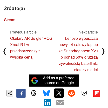
Źródło(a)
Steam
Previous article
Next article
Okulary AR do gier ROG
Lenovo wypuszcza
Xreal R1 w
nowy 14-calowy laptop
⟨
⟩
przedsprzedaży z
ze Snapdragonem X2 i
wysoką ceną
o ponad 50% dłuższą
żywotnością baterii niż
starszy model
Add as a preferred
source on Google