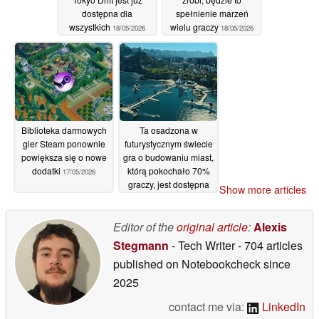
dostępna dla
spełnienie marzeń
wszystkich
wielu graczy
18/05/2026
18/05/2026
Biblioteka darmowych
Ta osadzona w
gier Steam ponownie
futurystycznym świecie
powiększa się o nowe
gra o budowaniu miast,
dodatki
którą pokochało 70%
17/05/2026
graczy, jest dostępna
Show more articles
85% taniej na Steamie
17/05/2026
Editor of the
original article
:
Alexis
Stegmann
- Tech Writer
- 704 articles
published on Notebookcheck
since
2025
contact me via:
LinkedIn