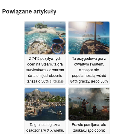
Powiązane artykuły
Z 74% pozytywnych
Ta przygodowa gra z
ocen na Steam, ta gra
otwartym światem,
survivalowa z otwartym
ciesząca się
światem jest obecnie
popularnością wśród
tańsza o 50%
84% graczy, jest o 50%
21/05/2026
tańsza na Steamie
20/05/2026
Ta gra strategiczna
Prawie pomijana, ale
osadzona w XIX wieku,
zaskakująco dobra: