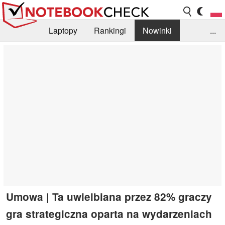
Laptopy
Rankingi
Nowinki
...
Biblioteka
Info
Szukajka recenzji
Umowa | Ta uwielbiana przez 82% graczy
gra strategiczna oparta na wydarzeniach