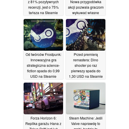
z 81% pozytywnych
Nowa przygodówka
recenzji, jest o 75%
akcji pozwala graczom
tańsza na Steamie
wykuwać własne
miecze
19/05/2026
18/05/2026
Od twórców Frostpunk:
Przed premierą
Innowacyjna gra
remastera: Dino
strategiczna science-
shooter po raz
fiction spada do 0,99
pierwszy spada do
USD na Steamie
1,30 USD na Steamie
18/05/2026
18/05/2026
Forza Horizon 6:
Steam Machine: Jeśli
Replika garażu Hana z
Valve naprawdę to
Tokyo Drift jest już
zrobi, będzie to