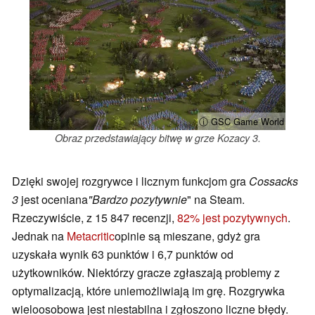
ⓘ GSC Game World
Obraz przedstawiający bitwę w grze Kozacy 3.
Dzięki swojej rozgrywce i licznym funkcjom gra
Cossacks
3
jest oceniana
"Bardzo pozytywnie
" na Steam.
Rzeczywiście, z 15 847 recenzji,
82% jest pozytywnych
.
Jednak na
Metacritic
opinie są mieszane, gdyż gra
uzyskała wynik 63 punktów i 6,7 punktów od
użytkowników. Niektórzy gracze zgłaszają problemy z
optymalizacją, które uniemożliwiają im grę. Rozgrywka
wieloosobowa jest niestabilna i zgłoszono liczne błędy.