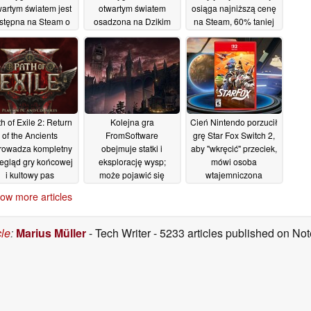
wartym światem jest
otwartym światem
osiąga najniższą cenę
stępna na Steam o
osadzona na Dzikim
na Steam, 60% taniej
0% taniej
Zachodzie jest tańsza
15/05/2026
13/05/2026
o 75% na Steamie
14/05/2026
h of Exile 2: Return
Kolejna gra
Cień Nintendo porzucił
of the Ancients
FromSoftware
grę Star Fox Switch 2,
rowadza kompletny
obejmuje statki i
aby "wkręcić" przeciek,
egląd gry końcowej
eksplorację wysp;
mówi osoba
i kultowy pas
może pojawić się
wtajemniczona
ageblood
wcześniej niż The
08/05/2026
08/05/2026
ow more articles
Duskbloods
08/05/2026
cle
:
Marius Müller
- Tech Writer
- 5233 articles published on N