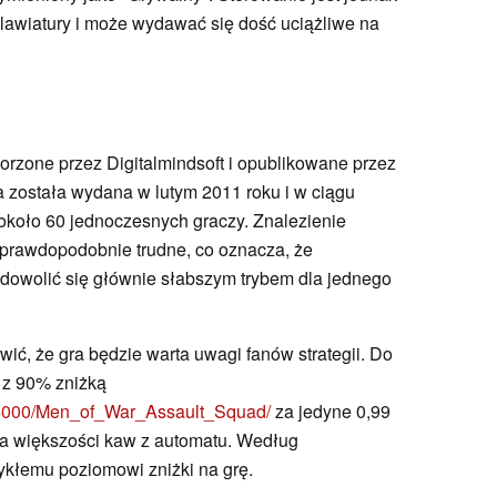
lawiatury i może wydawać się dość uciążliwe na
orzone przez Digitalmindsoft i opublikowane przez
na została wydana w lutym 2011 roku i w ciągu
 około 60 jednoczesnych graczy. Znalezienie
rawdopodobnie trudne, co oznacza, że
adowolić się głównie słabszym trybem dla jednego
ić, że gra będzie warta uwagi fanów strategii. Do
e z 90% zniżką
64000/Men_of_War_Assault_Squad/
za jedyne 0,99
na większości kaw z automatu. Według
kłemu poziomowi zniżki na grę.