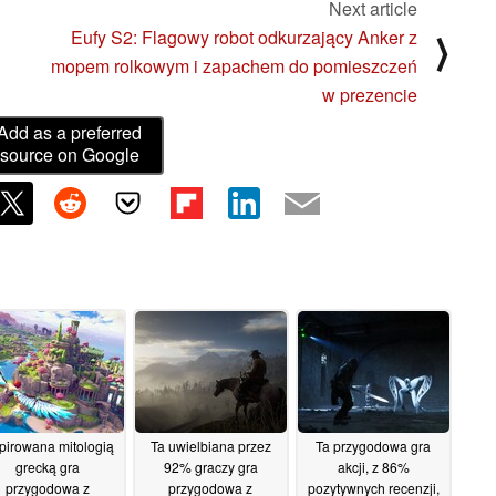
Next article
Eufy S2: Flagowy robot odkurzający Anker z
⟩
mopem rolkowym i zapachem do pomieszczeń
w prezencie
Add as a preferred
source on Google
spirowana mitologią
Ta uwielbiana przez
Ta przygodowa gra
grecką gra
92% graczy gra
akcji, z 86%
przygodowa z
przygodowa z
pozytywnych recenzji,