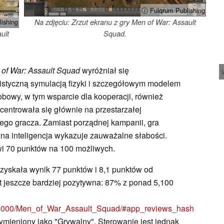
ⓘ Fulqrum Publishing
ishing
Na zdjęciu: Zrzut ekranu z gry Men of War: Assault
ult
Squad.
of War: Assault Squad
wyróżniał się
listyczną symulacją fizyki i szczegółowym modelem
bowy, w tym wsparcie dla kooperacji, również
ncentrowała się głównie na przestarzałej
dnego gracza. Zamiast porządnej kampanii, gra
czna inteligencja wykazuje zauważalne słabości.
wi 70 punktów na 100 możliwych.
uzyskała wynik 77 punktów i 8,1 punktów od
 jeszcze bardziej pozytywna: 87% z ponad 5,100
/64000/Men_of_War_Assault_Squad/#app_reviews_hash
wymieniony jako "Grywalny". Sterowanie jest jednak