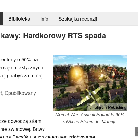
Biblioteka
Info
Szukajka recenzji
ka kawy: Hardkorowy RTS spada
eceniony o 90% na
a się na taktycznych
a ją nabyć za mniej
),
Opublikowany
ⓘ Fulqrum Publishing
Men of War: Assault Squad to 90%
cze dowodzą siłami
zniżki na Steam do 14 maja.
jnie światowej. Bitwy
e i na Pacyfiku, a ich celem jest zdobywanie