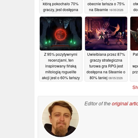
którą pokochało 70%
obecnie tańsza o 75%
ot
graczy, jest dostępna
na Steamie
do
16/05/2026
85% taniej na Steamie
8
17/05/2026
Z 95% pozytywnymi
Uwielbiana przez 87%
Pat
recenzjami, ten
graczy strategiczna
inspirowany fińską
turowa gra RPG jest
wp
mitologią roguelite
dostępna na Steamie o
prz
akcji jest o 60% tańszy
80% taniej
08/05/2026
na Steamie
M
10/05/2026
Sh
Editor of the
original arti