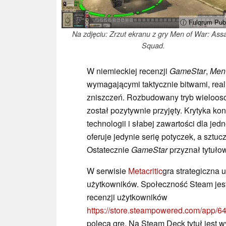
ⓘ Fulqrum Publ
Na zdjęciu: Zrzut ekranu z gry Men of War: Assa
Squad.
W niemieckiej recenzji
GameStar
,
Men 
wymagającymi taktycznie bitwami, rea
zniszczeń. Rozbudowany tryb wielooso
został pozytywnie przyjęty. Krytyka ko
technologii i słabej zawartości dla je
oferuje jedynie serię potyczek, a sztu
Ostatecznie
GameStar
przyznał tytuło
W serwisie
Metacritic
gra strategiczna 
użytkowników. Społeczność Steam jest
recenzji użytkowników
https://store.steampowered.com/app
poleca grę. Na Steam Deck tytuł jest 