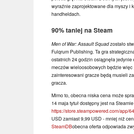
wyraźnie zaprojektowane dla myszy i k
handheldach.
90% taniej na Steam
Men of War: Assault Squad
zostało stw
Fulqrum Publishing. Ta gra strategicz
ostatnich 24 godzin osiągnęła jedynie
meczów wieloosobowych będzie więc p
zainteresowani gracze będą musieli z
gracza.
Mimo to, obecna niska cena może spraw
14 maja tytuł dostępny jest na Steami
https://store.steampowered.com/app/
USD zamiast 9,99 USD - mniej niż ce
SteamDB
obecna oferta odpowiada zwy