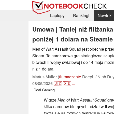
Laptopy
Rankingi
Nowinki
Umowa | Taniej niż filiżan
poniżej 1 dolara na Steamie
Men of War: Assault Squad jest obecnie prz
Steam. Ta hardkorowa gra strategiczna skupi
bitwach II wojny światowej i do 14 maja możn
niż 1 dolara.
Marius Müller (
tłumaczenie
DeepL / Ninh Duy
08/05/2026
🇺🇸
🇩🇪
...
Deal
Gaming
W grze
Men of War: Assault Squad
gra
kilku narodów biorących udział w II wo
toczą się na różnych teatrach w Europi