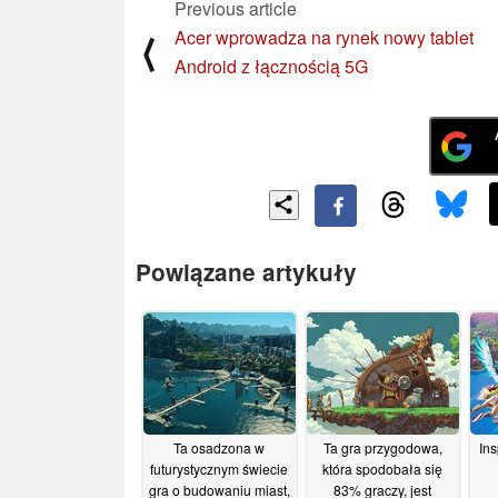
Previous article
Acer wprowadza na rynek nowy tablet
⟨
Android z łącznością 5G
Powiązane artykuły
Ta osadzona w
Ta gra przygodowa,
In
futurystycznym świecie
która spodobała się
gra o budowaniu miast,
83% graczy, jest