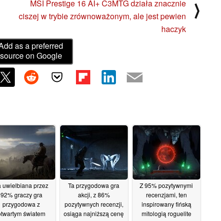
MSI Prestige 16 AI+ C3MTG działa znacznie
⟩
ciszej w trybie zrównoważonym, ale jest pewien
haczyk
Add as a preferred
source on Google
 uwielbiana przez
Ta przygodowa gra
Z 95% pozytywnymi
92% graczy gra
akcji, z 86%
recenzjami, ten
przygodowa z
pozytywnych recenzji,
inspirowany fińską
otwartym światem
osiąga najniższą cenę
mitologią roguelite