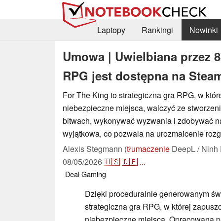
Laptopy
Rankingi
Nowinki
Umowa | Uwielbiana przez 8
RPG jest dostępna na Steam
For The King to strategiczna gra RPG, w któ
niebezpieczne miejsca, walczyć ze stworzen
bitwach, wykonywać wyzwania i zdobywać na
wyjątkowa, co pozwala na urozmaicenie rozg
Alexis Stegmann (
tłumaczenie
DeepL / Ninh 
08/05/2026
🇺🇸
🇩🇪
...
Deal
Gaming
Dzięki proceduralnie generowanym św
strategiczna gra RPG, w której zapusz
niebezpieczne miejsca. Opracowana 