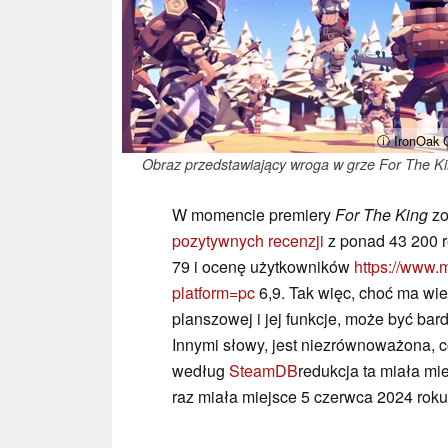
ⓘ IronOak
Obraz przedstawiający wroga w grze For The Ki
W momencie premiery
For The King
zo
pozytywnych recenzji
z ponad 43 200 r
79 i ocenę użytkowników
https://www.m
platform=pc
6,9. Tak więc, choć ma wie
planszowej i jej funkcje, może być bard
Innymi słowy, jest niezrównoważona, c
według
SteamDB
redukcja ta miała mi
raz miała miejsce 5 czerwca 2024 roku