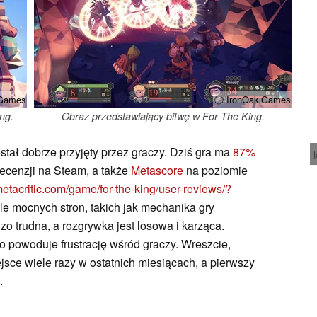
 Games
ⓘ IronOak Games
ng.
Obraz przedstawiający bitwę w For The King.
stał dobrze przyjęty przez graczy. Dziś gra ma
87%
ecenzji na Steam, a także
Metascore
na poziomie
etacritic.com/game/for-the-king/user-reviews/?
le mocnych stron, takich jak mechanika gry
zo trudna, a rozgrywka jest losowa i karząca.
o powoduje frustrację wśród graczy. Wreszcie,
ejsce wiele razy w ostatnich miesiącach, a pierwszy
.