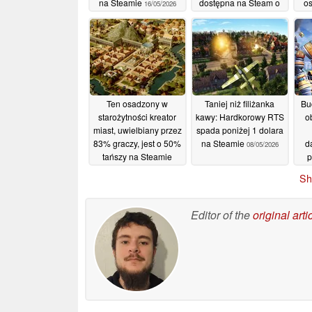
na Steamie
dostępna na Steam o
os
16/05/2026
80% taniej
Za
15/05/2026
o
Ten osadzony w
Taniej niż filiżanka
Bu
starożytności kreator
kawy: Hardkorowy RTS
o
miast, uwielbiany przez
spada poniżej 1 dolara
83% graczy, jest o 50%
na Steamie
d
08/05/2026
tańszy na Steamie
p
09/05/2026
Sh
Editor of the
original arti