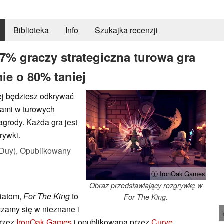
Biblioteka
Info
Szukajka recenzji
7% graczy strategiczna turowa gra
ie o 80% taniej
rej będziesz odkrywać
iami w turowych
grody. Każda gra jest
rywki.
Duy),
Opublikowany
ⓘ IronOak Games
Obraz przedstawiający rozgrywkę w
iatom,
For The King
to
For The King.
czamy się w nieznane i
przez
IronOak Games
i opublikowana przez
Curve