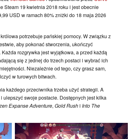
e Steam 19 kwietnia 2018 roku i jest obecnie
9,99 USD w ramach 80% zniżki do 18 maja 2026
 a królowa potrzebuje pańskiej pomocy. W związku z
stwie, aby pokonać stworzenia, ukończyć
 Każda rozgrywka jest wyjątkowa, a przed każdą
jącą się z jednej do trzech postaci i wybrać ich
umiejętności. Niezależnie od tego, czy grasz sam,
alczyć w turowych bitwach.
ia każdego przeciwnika trzeba użyć strategii. A
 i ulepszyć swoje postacie. Dostępnych jest kilka
zen Expanse
Adventure
,
Gold Rush
i
Into The