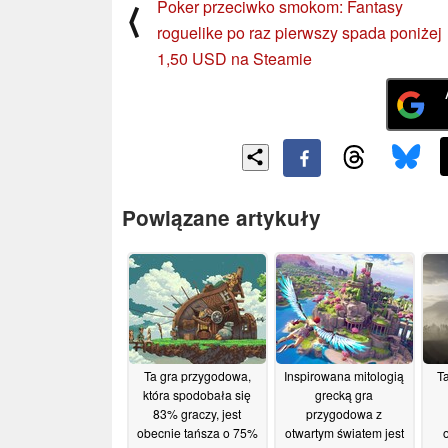
Poker przeciwko smokom: Fantasy
⟨
roguelike po raz pierwszy spada poniżej
1,50 USD na Steamie
Powiązane artykuły
Ta gra przygodowa,
Inspirowana mitologią
Ta
która spodobała się
grecką gra
83% graczy, jest
przygodowa z
obecnie tańsza o 75%
otwartym światem jest