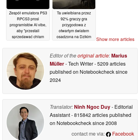
Zespół emulatora PS3
Ta uwielbiana przez
RPCS3 prosi
92% graczy gra
programistów AI vibe,
przygodowa z
aby "przestali
otwartym światem
sprzedawać chłam
osadzona na Dzikim
Show more articles
generowany przez AI"
Zachodzie jest tańsza
o 75% na Steamie
14/05/2026
Editor of the
original article
:
Marius
14/05/2026
Müller
- Tech Writer
- 5209 articles
published on Notebookcheck
since
2024
Translator:
Ninh Ngoc Duy
- Editorial
Assistant
- 815842 articles published
on Notebookcheck
since 2008
contact me via:
Facebook