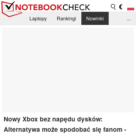
Laptopy
Rankingi
Nowinki
...
Biblioteka
Info
Szukajka recenzji
Nowy Xbox bez napędu dysków:
Alternatywa może spodobać się fanom -