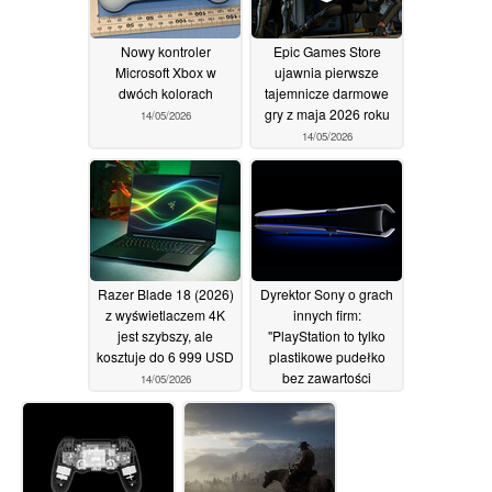
Nowy kontroler
Epic Games Store
Microsoft Xbox w
ujawnia pierwsze
dwóch kolorach
tajemnicze darmowe
gry z maja 2026 roku
14/05/2026
14/05/2026
Razer Blade 18 (2026)
Dyrektor Sony o grach
z wyświetlaczem 4K
innych firm:
jest szybszy, ale
"PlayStation to tylko
kosztuje do 6 999 USD
plastikowe pudełko
bez zawartości
14/05/2026
14/05/2026