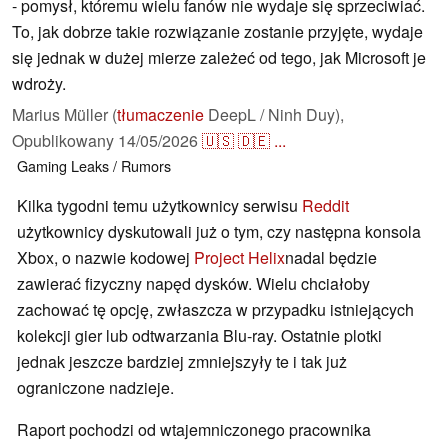
- pomysł, któremu wielu fanów nie wydaje się sprzeciwiać.
To, jak dobrze takie rozwiązanie zostanie przyjęte, wydaje
się jednak w dużej mierze zależeć od tego, jak Microsoft je
wdroży.
Marius Müller (
tłumaczenie
DeepL / Ninh Duy),
Opublikowany
14/05/2026
🇺🇸
🇩🇪
...
Gaming
Leaks / Rumors
Kilka tygodni temu użytkownicy serwisu
Reddit
użytkownicy dyskutowali już o tym, czy następna konsola
Xbox, o nazwie kodowej
Project Helix
nadal będzie
zawierać fizyczny napęd dysków. Wielu chciałoby
zachować tę opcję, zwłaszcza w przypadku istniejących
kolekcji gier lub odtwarzania Blu-ray. Ostatnie plotki
jednak jeszcze bardziej zmniejszyły te i tak już
ograniczone nadzieje.
Raport pochodzi od wtajemniczonego pracownika