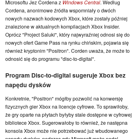
Microsoftu Jez Cordena z
Windows Central
. Według
Cordena, anonimowe źródła wspomniały o dwóch
nowych nazwach kodowych Xbox, które zostały później
znalezione w aktualnych kompilacjach Xbox Insider.
Oprócz "Project Saluki", który najwyraźniej odnosi się do
nowych ofert Game Pass na rynku chińskim, pojawia się
również kryptonim "Positron". Corden uważa, że może to
odnosić się do programu "disc-to-digital".
Program Disc-to-digital sugeruje Xbox bez
napędu dysków
Konkretnie, "Positron" mógłby pozwolić na konwersję
fizycznych gier Xbox na licencje cyfrowe. To sprawiłoby,
że gry oparte na płytach byłyby stale dostępne w cyfrowej
bibliotece Xbox. Sugerowałoby to również, że następna
konsola Xbox może nie potrzebować już wbudowanego
napędu dysków, podczas gdy Microsoft może nadal