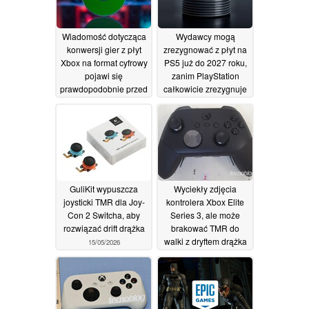
Wiadomość dotycząca
Wydawcy mogą
konwersji gier z płyt
zrezygnować z płyt na
Xbox na format cyfrowy
PS5 już do 2027 roku,
pojawi się
zanim PlayStation
prawdopodobnie przed
całkowicie zrezygnuje
31 lipca, wykorzystując
z gier w formie
oburzenie związane z
fizycznej
07/07/2026
fizycznymi grami na
PS5
20/07/2026
GuliKit wypuszcza
Wyciekły zdjęcia
joysticki TMR dla Joy-
kontrolera Xbox Elite
Con 2 Switcha, aby
Series 3, ale może
rozwiązać drift drążka
brakować TMR do
walki z dryftem drążka
15/05/2026
15/05/2026