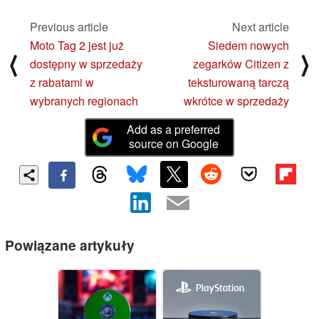
Previous article
Next article
Moto Tag 2 jest już
Siedem nowych
⟨
⟩
dostępny w sprzedaży
zegarków Citizen z
z rabatami w
teksturowaną tarczą
wybranych regionach
wkrótce w sprzedaży
Add as a preferred
source on Google
Powiązane artykuły