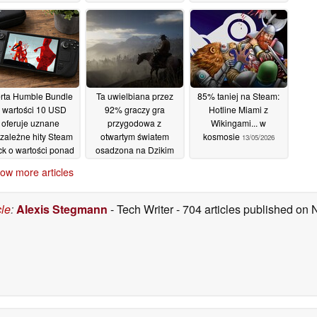
% tańsza na Steam
85% taniej na Steamie
darmowych gier
18/05/2026
17/05/2026
16/05/2026
erta Humble Bundle
Ta uwielbiana przez
85% taniej na Steam:
 wartości 10 USD
92% graczy gra
Hotline Miami z
oferuje uznane
przygodowa z
Wikingami... w
ezależne hity Steam
otwartym światem
kosmosie
13/05/2026
k o wartości ponad
osadzona na Dzikim
0 USD w sprzedaży
Zachodzie jest tańsza
ow more articles
etalicznej
o 75% na Steamie
14/05/2026
14/05/2026
cle
:
Alexis Stegmann
- Tech Writer
- 704 articles published on