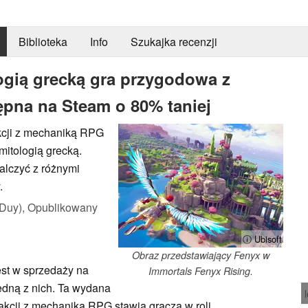
Biblioteka
Info
Szukajka recenzji
ogią grecką gra przygodowa z
ępna na Steam o 80% taniej
kcji z mechaniką RPG
itologią grecką.
alczyć z różnymi
.
Duy),
Opublikowany
ⓘ Ubisoft
Obraz przedstawiający Fenyx w
est w sprzedaży na
Immortals Fenyx Rising.
jedną z nich. Ta wydana
akcji z mechaniką RPG stawia gracza w roli