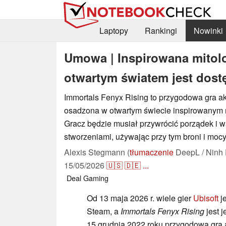
Laptopy
Rankingi
Nowinki
Umowa | Inspirowana mitol
otwartym światem jest dost
Immortals Fenyx Rising to przygodowa gra a
osadzona w otwartym świecie inspirowanym m
Gracz będzie musiał przywrócić porządek i w
stworzeniami, używając przy tym broni i mocy
Alexis Stegmann (
tłumaczenie
DeepL / Ninh 
15/05/2026
🇺🇸
🇩🇪
...
Deal
Gaming
Od 13 maja 2026 r. wiele gier
Ubisoft
j
Steam, a
Immortals Fenyx Rising
jest 
15 grudnia 2022 roku przygodowa gra 