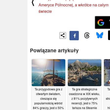
⟨
Ameryce Północnej, a wkrótce na całym
świecie
Powiązane artykuły
Ta przygodowa gra z
Ta gra strategiczna
Ta
otwartym światem,
osadzona w XIX wieku,
ciesząca się
z 81% pozytywnych
str
popularnością wśród
recenzji, jest o 75%
84% graczy, jest o 50%
tańsza na Steamie
h