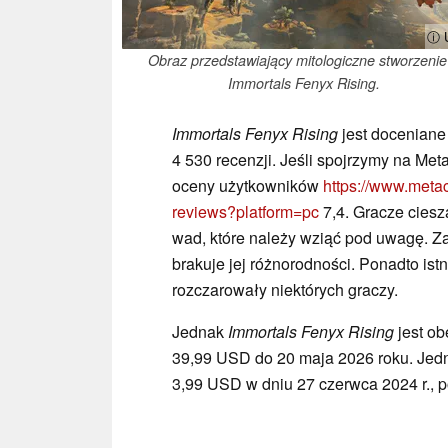
ⓘ U
Obraz przedstawiający mitologiczne stworzenie
Immortals Fenyx Rising.
Immortals Fenyx Rising
jest doceniane
4 530 recenzji. Jeśli spojrzymy na Meta
oceny użytkowników
https://www.metac
reviews?platform=pc
7,4. Gracze cieszą
wad, które należy wziąć pod uwagę. Za
brakuje jej różnorodności. Ponadto ist
rozczarowały niektórych graczy.
Jednak
Immortals Fenyx Rising
jest o
39,99 USD do 20 maja 2026 roku. Je
3,99 USD w dniu 27 czerwca 2024 r., 