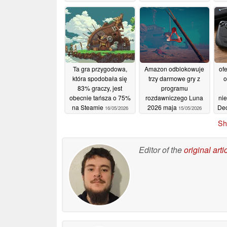
tańsza na Steamie
66
19/05/2026
20/05/2026
Ta gra przygodowa,
Amazon odblokowuje
of
która spodobała się
trzy darmowe gry z
o
83% graczy, jest
programu
obecnie tańsza o 75%
rozdawniczego Luna
ni
na Steamie
2026 maja
Dec
16/05/2026
15/05/2026
19
Sh
d
Editor of the
original arti