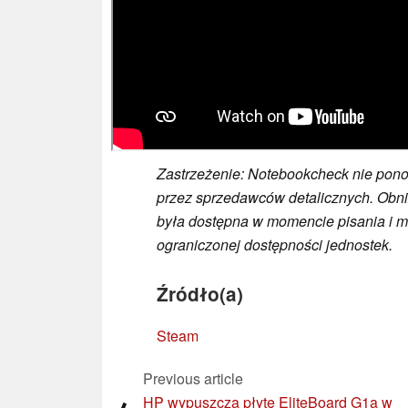
Zastrzeżenie: Notebookcheck nie pon
przez sprzedawców detalicznych. Obni
była dostępna w momencie pisania i 
ograniczonej dostępności jednostek.
Źródło(a)
Steam
Previous article
HP wypuszcza płytę EliteBoard G1a w