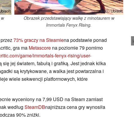
bisoft
ⓘ Ubisoft
 w
Obrazek przedstawiający walkę z minotaurem w
Immortals Fenyx Rising.
 przez
73% graczy na Steamie
na podstawie ponad
critic, gra ma
Metascore
na poziomie 79 pomimo
ritic.com/game/immortals-fenyx-rising/user-
 się jej światem, fabułą i grafiką. Jest jednak kilka
gadki są krytykowane, a walka jest powtarzalna i
nieje wiele sekwencji platformowych, które
becnie wyceniony na 7,99 USD na Steam zamiast
dnak według
SteamDB
najniższa cena gry wynosiła
podczas 90% zniżki.