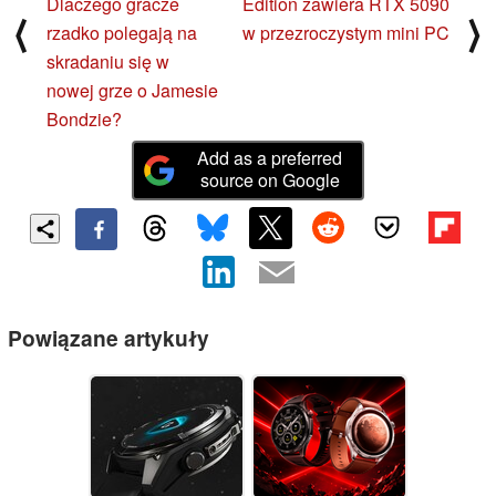
Dlaczego gracze
Edition zawiera RTX 5090
⟨
⟩
rzadko polegają na
w przezroczystym mini PC
skradaniu się w
nowej grze o Jamesie
Bondzie?
Add as a preferred
source on Google
Powiązane artykuły