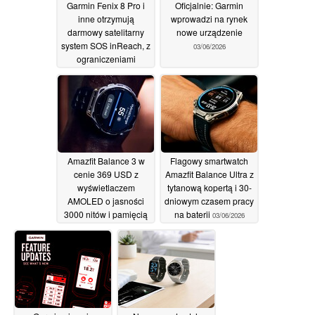
Garmin Fenix 8 Pro i
Oficjalnie: Garmin
inne otrzymują
wprowadzi na rynek
darmowy satelitarny
nowe urządzenie
system SOS inReach, z
03/06/2026
ograniczeniami
03/06/2026
Amazfit Balance 3 w
Flagowy smartwatch
cenie 369 USD z
Amazfit Balance Ultra z
wyświetlaczem
tytanową kopertą i 30-
AMOLED o jasności
dniowym czasem pracy
3000 nitów i pamięcią
na baterii
03/06/2026
64 GB
03/06/2026