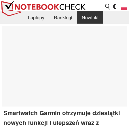
Laptopy
Rankingi
Nowinki
...
Biblioteka
Info
Szukajka recenzji
Smartwatch Garmin otrzymuje dziesiątki
nowych funkcji i ulepszeń wraz z