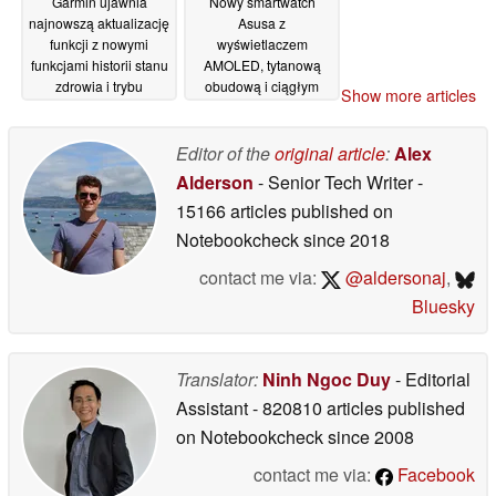
Garmin ujawnia
Nowy smartwatch
najnowszą aktualizację
Asusa z
funkcji z nowymi
wyświetlaczem
funkcjami historii stanu
AMOLED, tytanową
zdrowia i trybu
obudową i ciągłym
Show more articles
odzyskiwania
monitorowaniem stanu
03/06/2026
zdrowia zostanie
wprowadzony na rynek
Editor of the
original article
:
Alex
globalny
03/06/2026
Alderson
- Senior Tech Writer
-
15166 articles published on
Notebookcheck
since 2018
contact me via:
@aldersonaj
,
Bluesky
Translator:
Ninh Ngoc Duy
- Editorial
Assistant
- 820810 articles published
on Notebookcheck
since 2008
contact me via:
Facebook