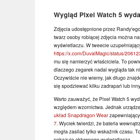
Wygląd Pixel Watch 5 wyda
Zdjęcia udostępnione przez Randy'ego
twarz osoby robiącej zdjęcia można n
wyświetlaczu. W tweecie uzupełniają
https://x.com/DuvalMagic/status/206
mu się namierzyć właściciela. To powi
dlaczego zegarek nadal wygląda tak ni
Oczywiście nie wiemy, jak długo znaj
się spodziewać kilku zadrapań lub inn
Warto zauważyć, że Pixel Watch 5 wyd
względem wzornictwa. Jednak urządz
układ Snapdragon Wear
zapewniający
7
. Wyciek twierdzi, że bateria wewnątr
mogła zasilać tylko wskaźnik czasu. T
pokazuje aktywnego wyświetlacza.