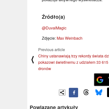
Źródło(a)
@DuvalMagic
Zdjęcie:
Max Weinbach
Previous article
Chiny ustanawiają trzy rekordy świata dz
⟨
pokazowi świetlnemu z udziałem 33 615
dronów
Powiązane artykuły