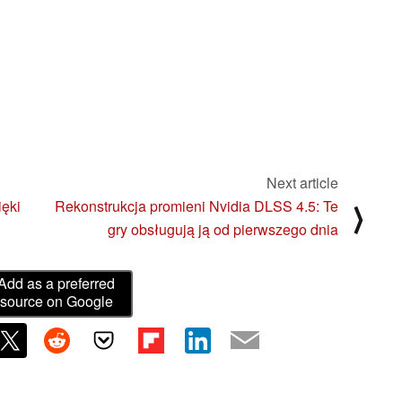
Next article
ięki
Rekonstrukcja promieni Nvidia DLSS 4.5: Te
⟩
gry obsługują ją od pierwszego dnia
Add as a preferred
source on Google