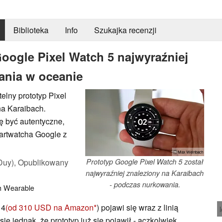
Biblioteka
Info
Szukajka recenzji
oogle Pixel Watch 5 najwyraźniej
ania w oceanie
elny prototyp Pixel
na Karaibach.
ę być autentyczne,
martwatcha Google z
ⓘ Max Weinbach
Duy),
Opublikowany
Prototyp Google Pixel Watch 5 został
najwyraźniej znaleziony na Karaibach
- podczas nurkowania.
h
Wearable
 4
(od 310 USD na Amazon
) pojawi się wraz z linią
ię jednak, że prototyp już się pojawił - aczkolwiek