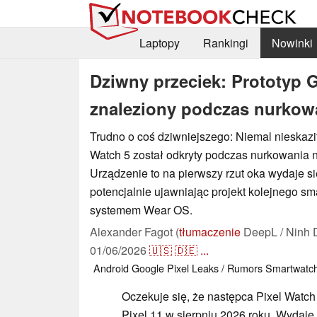
Laptopy
Rankingi
Nowinki
Dziwny przeciek: Prototyp G
znaleziony podczas nurkow
Trudno o coś dziwniejszego: Niemal nieskazit
Watch 5 został odkryty podczas nurkowania 
Urządzenie to na pierwszy rzut oka wydaje si
potencjalnie ujawniając projekt kolejnego s
systemem Wear OS.
Alexander Fagot (
tłumaczenie
DeepL / Ninh 
01/06/2026
🇺🇸
🇩🇪
...
Android
Google Pixel
Leaks / Rumors
Smartwatc
Oczekuje się, że następca Pixel Watch
Pixel 11 w sierpniu 2026 roku. Wydaje s