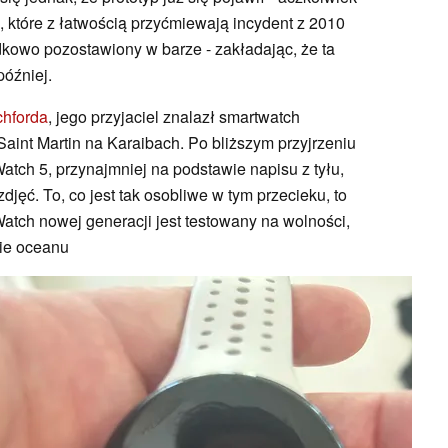
 które z łatwością przyćmiewają incydent z 2010
dkowo pozostawiony w barze - zakładając, że ta
później.
chforda
, jego przyjaciel znalazł smartwatch
int Martin na Karaibach. Po bliższym przyjrzeniu
Watch 5, przynajmniej na podstawie napisu z tyłu,
jęć. To, co jest tak osobliwe w tym przecieku, to
 Watch nowej generacji jest testowany na wolności,
nie oceanu