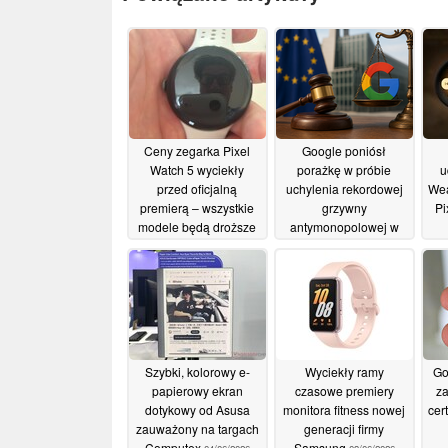
Ceny zegarka Pixel
Google poniósł
Watch 5 wyciekły
porażkę w próbie
u
przed oficjalną
uchylenia rekordowej
Wea
premierą – wszystkie
grzywny
Pi
modele będą droższe
antymonopolowej w
wysokości 4,1 mld euro
10/07/2026
nałożonej przez UE
04/07/2026
Szybki, kolorowy e-
Wyciekły ramy
Go
papierowy ekran
czasowe premiery
za
dotykowy od Asusa
monitora fitness nowej
cer
zauważony na targach
generacji firmy
Computex
Samsung