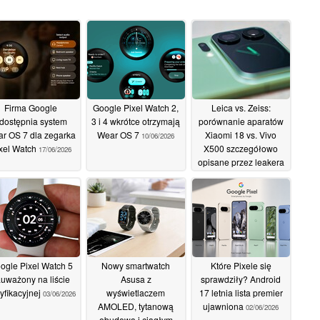
Firma Google
Google Pixel Watch 2,
Leica vs. Zeiss:
dostępnia system
3 i 4 wkrótce otrzymają
porównanie aparatów
r OS 7 dla zegarka
Wear OS 7
Xiaomi 18 vs. Vivo
10/06/2026
xel Watch
X500 szczegółowo
17/06/2026
opisane przez leakera
05/06/2026
ogle Pixel Watch 5
Nowy smartwatch
Które Pixele się
uważony na liście
Asusa z
sprawdziły? Android
tyfikacyjnej
wyświetlaczem
17 letnia lista premier
03/06/2026
AMOLED, tytanową
ujawniona
02/06/2026
obudową i ciągłym