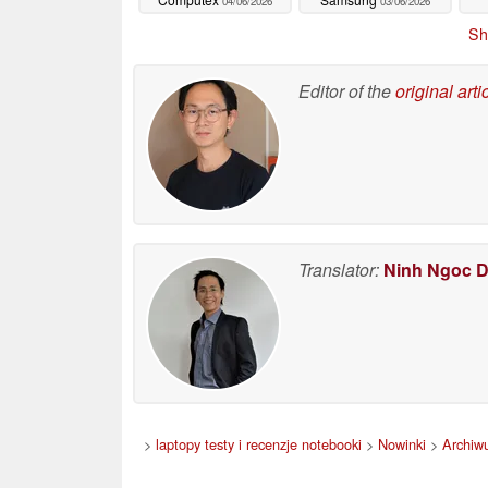
04/06/2026
03/06/2026
Sh
Editor of the
original arti
Translator:
Ninh Ngoc 
>
laptopy testy i recenzje notebooki
>
Nowinki
>
Archiw