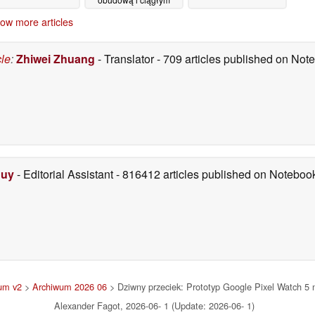
monitorowaniem stanu
ow more articles
zdrowia zostanie
wprowadzony na rynek
globalny
03/06/2026
cle
:
Zhiwei Zhuang
- Translator
- 709 articles published on No
Duy
- Editorial Assistant
- 816412 articles published on Notebo
um v2
>
Archiwum 2026 06
> Dziwny przeciek: Prototyp Google Pixel Watch 5 
Alexander Fagot, 2026-06- 1 (Update: 2026-06- 1)