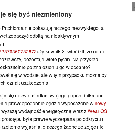
je się być niezmieniony
 Pitchforda nie pokazują niczego niezwykłego, a
awet zobaczyć odbitą na nieaktywnym
cym
1232876360732873
użytkownik X twierdził, że udało
edziawszy, pozostaje wiele pytań. Na przykład,
eskazitelnie po znalezieniu go w oceanie?
dował się w wodzie, ale w tym przypadku można by
ych oznak uszkodzenia.
aje się odzwierciedlać swojego poprzednika pod
enie prawdopodobnie będzie wyposażone w
nowy
 wyższą wydajność energetyczną wraz z
Wear OS
z prototypu była prawie wyczerpana po odkryciu i
o rzekomo wyjaśnia, dlaczego żadne ze zdjęć nie