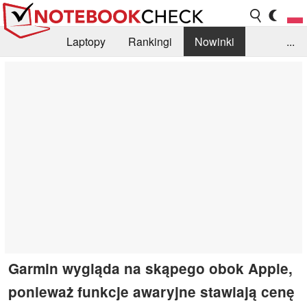
Laptopy
Rankingi
Nowinki
...
Biblioteka
Info
Szukajka recenzji
Garmin wygląda na skąpego obok Apple,
ponieważ funkcje awaryjne stawiają cenę