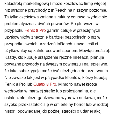
katastrofą marketingową i może kosztować firmę więcej
niż utracone przychody z inReach na niższym poziomie.
Ta tylko częściowa zmiana struktury cenowej wydaje się
problematyczna z dwóch powodów. Po pierwsze, w
przypadku
Fenix 8 Pro
garmin celuje w przeciętnych
użytkowników znacznie bardziej bezpośrednio niż w
przypadku swoich urządzeń inReach, nawet jeśli ci
użytkownicy są zainteresowani sportem. Mówiąc prościej:
Każdy, kto kupuje urządzenie ręczne inReach, planuje
poważne przygody na świeżym powietrzu i najlepiej wie,
że taka subskrypcja może być niezbędna do przetrwania.
Nie zawsze tak jest w przypadku klientów, którzy kupują
Fenix 8 Pro lub
Quatix 8 Pro
. Mimo to nawet krótka
wędrówka w martwej strefie lub profesjonalna, ale
ostatecznie niezorganizowana wyprawa nurkowa, może
szybko przekształcić się w śmiertelny horror lub w rodzaj
historii opowiadanej do późnej starości o udanej akcji