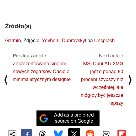
Źródło(a)
Garmin
, Zdjęcie:
Yevhenii Dubrovskyi
na
Unsplash
Previous article
Next article
Zaprezentowano siedem
MSI Cubi AI+ 3MG
nowych zegarków Casio o
jest o ponad 60
⟨
⟩
minimalistycznym designie
procent szybszy niż
wcześniej, ale
mógłby być jeszcze
lepszy
Add as a preferred
source on Google