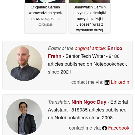
Oficjalnie: Garmin
Smartwatch Garmin
wprowadzi na rynek
otrzymuje dziesiątki
nowe urządzenie
nowych funkcji i
ulepszeń wraz z
03/06/2026
wydaniem dużej
aktualizacji
02/06/2026
Editor of the
original article
:
Enrico
Frahn
- Senior Tech Writer
- 9186
articles published on Notebookcheck
since 2021
contact me via:
LinkedIn
Translator:
Ninh Ngoc Duy
- Editorial
Assistant
- 818035 articles published
on Notebookcheck
since 2008
contact me via:
Facebook