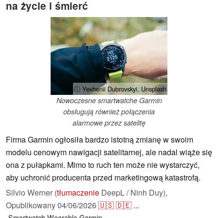
na życie i śmierć
ⓘ Yevhenii Dubrovskyi, Unsplash
Nowoczesne smartwatche Garmin
obsługują również połączenia
alarmowe przez satelitę
Firma Garmin ogłosiła bardzo istotną zmianę w swoim
modelu cenowym nawigacji satelitarnej, ale nadal wiąże się
ona z pułapkami. Mimo to ruch ten może nie wystarczyć,
aby uchronić producenta przed marketingową katastrofą.
Silvio Werner (
tłumaczenie
DeepL / Ninh Duy),
Opublikowany
04/06/2026
🇺🇸
🇩🇪
...
Smartwatch
Wearable
Garmin