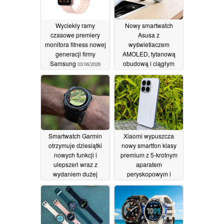
Wyciekły ramy
Nowy smartwatch
czasowe premiery
Asusa z
monitora fitness nowej
wyświetlaczem
generacji firmy
AMOLED, tytanową
Samsung
obudową i ciągłym
03/06/2026
monitorowaniem stanu
zdrowia zostanie
wprowadzony na rynek
globalny
03/06/2026
Smartwatch Garmin
Xiaomi wypuszcza
otrzymuje dziesiątki
nowy smartfon klasy
nowych funkcji i
premium z 5-krotnym
ulepszeń wraz z
aparatem
wydaniem dużej
peryskopowym i
aktualizacji
baterią 6 500 mAh
02/06/2026
28/05/2026