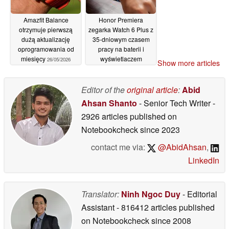
Amazfit Balance
Honor Premiera
otrzymuje pierwszą
zegarka Watch 6 Plus z
dużą aktualizację
35-dniowym czasem
oprogramowania od
pracy na baterii i
miesięcy
wyświetlaczem
26/05/2026
Show more articles
AMOLED o jasności
3000 nitów
26/05/2026
Editor of the
original article
:
Abid
Ahsan Shanto
- Senior Tech Writer
-
2926 articles published on
Notebookcheck
since 2023
contact me via:
@AbidAhsan
,
LinkedIn
Translator:
Ninh Ngoc Duy
- Editorial
Assistant
- 816412 articles published
on Notebookcheck
since 2008