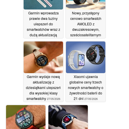
Garmin wprowadza
Nowy, przystępny
prawie dwa tuziny
cenowo smartwatch
ulepszeń do
AMOLED z
smartwatchów wraz z
dwuzakresowym,
dużą aktualizacją
sześciosatelitarnym
GPS i bezpłatnym
28/05/2026
paskiem ze stali
nierdzewnej
27/05/2026
Garmin wydaje nową
Xiaomi ujawnia
aktualizację z
globalne ceny trzech
dziesiątkami ulepszeń
nowych smartwatchy o
dla wysokiej klasy
żywotności baterii do
smartwatchy
21 dni
27/05/2026
27/05/2026