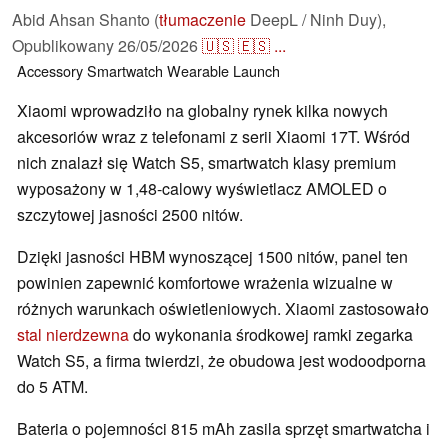
Abid Ahsan Shanto (
tłumaczenie
DeepL / Ninh Duy),
Opublikowany
26/05/2026
🇺🇸
🇪🇸
...
Accessory
Smartwatch
Wearable
Launch
Xiaomi wprowadziło na globalny rynek kilka nowych
akcesoriów wraz z telefonami z serii Xiaomi 17T. Wśród
nich znalazł się Watch S5, smartwatch klasy premium
wyposażony w 1,48-calowy wyświetlacz AMOLED o
szczytowej jasności 2500 nitów.
Dzięki jasności HBM wynoszącej 1500 nitów, panel ten
powinien zapewnić komfortowe wrażenia wizualne w
różnych warunkach oświetleniowych. Xiaomi zastosowało
stal nierdzewna
do wykonania środkowej ramki zegarka
Watch S5, a firma twierdzi, że obudowa jest wodoodporna
do 5 ATM.
Bateria o pojemności 815 mAh zasila sprzęt smartwatcha i