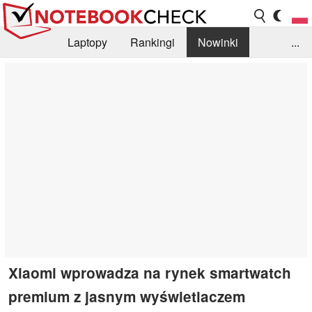
Laptopy
Rankingi
Nowinki
...
Biblioteka
Info
Szukajka recenzji
Xiaomi wprowadza na rynek smartwatch
premium z jasnym wyświetlaczem