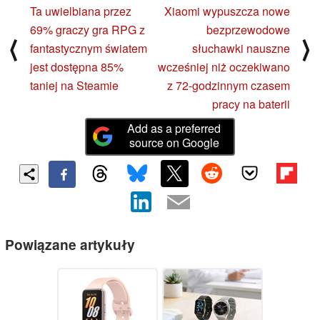
Ta uwielbiana przez
Xiaomi wypuszcza nowe
69% graczy gra RPG z
bezprzewodowe
⟨
⟩
fantastycznym światem
słuchawki nauszne
jest dostępna 85%
wcześniej niż oczekiwano
taniej na Steamie
z 72-godzinnym czasem
pracy na baterii
Add as a preferred
source on Google
Powiązane artykuły