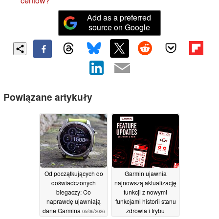
centów?
Add as a preferred
source on Google
Powiązane artykuły
Od początkujących do
Garmin ujawnia
doświadczonych
najnowszą aktualizację
biegaczy: Co
funkcji z nowymi
naprawdę ujawniają
funkcjami historii stanu
dane Garmina
zdrowia i trybu
05/06/2026