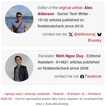
paskiem ze stali
nierdzewnej
Editor of the
original article
:
Alex
27/05/2026
Alderson
- Senior Tech Writer
-
15142 articles published on
Notebookcheck
since 2018
contact me via:
@aldersonaj
,
Bluesky
Translator:
Ninh Ngoc Duy
- Editorial
Assistant
- 814621 articles published
on Notebookcheck
since 2008
contact me via:
Facebook
>
laptopy testy i recenzje notebooki
>
Nowinki
>
Archiwum v2
>
Archiwum
2026 05
> Garmin wprowadza prawie dwa tuziny ulepszeń do smartwatchów
wraz z dużą aktualizacją