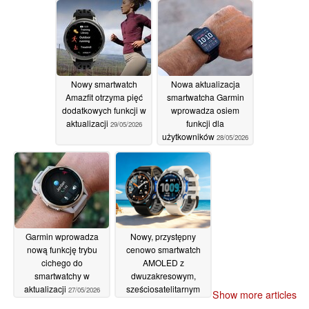
Nowy smartwatch
Nowa aktualizacja
Amazfit otrzyma pięć
smartwatcha Garmin
dodatkowych funkcji w
wprowadza osiem
aktualizacji
funkcji dla
29/05/2026
użytkowników
28/05/2026
Garmin wprowadza
Nowy, przystępny
nową funkcję trybu
cenowo smartwatch
cichego do
AMOLED z
smartwatchy w
dwuzakresowym,
aktualizacji
sześciosatelitarnym
27/05/2026
Show more articles
GPS i bezpłatnym