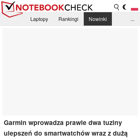
Laptopy
Rankingi
Nowinki
...
Biblioteka
Info
Szukajka recenzji
Garmin wprowadza prawie dwa tuziny
ulepszeń do smartwatchów wraz z dużą