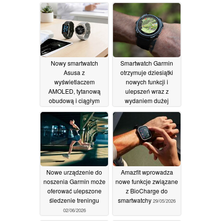
odzyskiwania
03/06/2026
Nowy smartwatch
Smartwatch Garmin
Asusa z
otrzymuje dziesiątki
wyświetlaczem
nowych funkcji i
AMOLED, tytanową
ulepszeń wraz z
obudową i ciągłym
wydaniem dużej
monitorowaniem stanu
aktualizacji
02/06/2026
zdrowia zostanie
wprowadzony na rynek
globalny
03/06/2026
Nowe urządzenie do
Amazfit wprowadza
noszenia Garmin może
nowe funkcje związane
oferować ulepszone
z BioCharge do
śledzenie treningu
smartwatchy
29/05/2026
02/06/2026