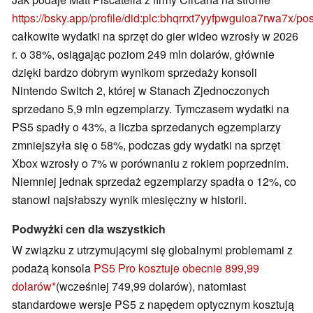
https://bsky.app/profile/did:plc:bhqrrxt7yyfpwguioa7rwa7x/p
całkowite wydatki na sprzęt do gier wideo wzrosły w 2026
r. o 38%, osiągając poziom 249 mln dolarów, głównie
dzięki bardzo dobrym wynikom sprzedaży konsoli
Nintendo Switch 2, której w Stanach Zjednoczonych
sprzedano 5,9 mln egzemplarzy. Tymczasem wydatki na
PS5 spadły o 43%, a liczba sprzedanych egzemplarzy
zmniejszyła się o 58%, podczas gdy wydatki na sprzęt
Xbox wzrosły o 7% w porównaniu z rokiem poprzednim.
Niemniej jednak sprzedaż egzemplarzy spadła o 12%, co
stanowi najsłabszy wynik miesięczny w historii.
Podwyżki cen dla wszystkich
W związku z utrzymującymi się globalnymi problemami z
podażą konsola
PS5 Pro kosztuje obecnie 899,99
dolarów
(wcześniej 749,99 dolarów), natomiast
standardowe wersje PS5 z napędem optycznym kosztują