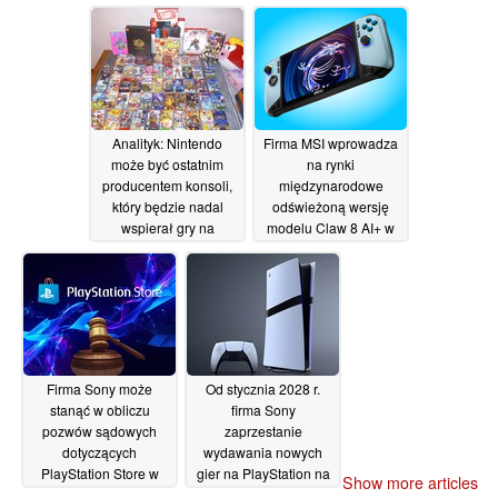
stacjonarnym
filmów
11/07/2026
07/07/2026
Analityk: Nintendo
Firma MSI wprowadza
może być ostatnim
na rynki
producentem konsoli,
międzynarodowe
który będzie nadal
odświeżoną wersję
wspierał gry na
modelu Claw 8 AI+ w
nośnikach fizycznych
nowej edycji Glacier
po tym, jak Sony
Blue Edition
03/07/2026
zrezygnowało z płyt
06/07/2026
Firma Sony może
Od stycznia 2028 r.
stanąć w obliczu
firma Sony
pozwów sądowych
zaprzestanie
dotyczących
wydawania nowych
PlayStation Store w
gier na PlayStation na
Show more articles
związku z przejściem
nośnikach fizycznych