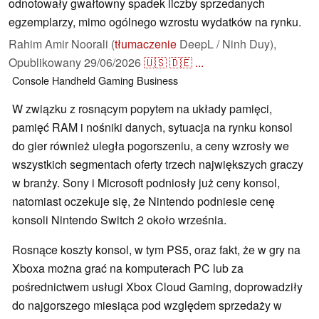
odnotowały gwałtowny spadek liczby sprzedanych
egzemplarzy, mimo ogólnego wzrostu wydatków na rynku.
Rahim Amir Noorali (
tłumaczenie
DeepL / Ninh Duy),
Opublikowany
29/06/2026
🇺🇸
🇩🇪
...
Console
Handheld
Gaming
Business
W związku z rosnącym popytem na układy pamięci,
pamięć RAM i nośniki danych, sytuacja na rynku konsol
do gier również uległa pogorszeniu, a ceny wzrosły we
wszystkich segmentach oferty trzech największych graczy
w branży. Sony i Microsoft podniosły już ceny konsol,
natomiast oczekuje się, że Nintendo podniesie cenę
konsoli Nintendo Switch 2 około września.
Rosnące koszty konsol, w tym PS5, oraz fakt, że w gry na
Xboxa można grać na komputerach PC lub za
pośrednictwem usługi Xbox Cloud Gaming, doprowadziły
do najgorszego miesiąca pod względem sprzedaży w