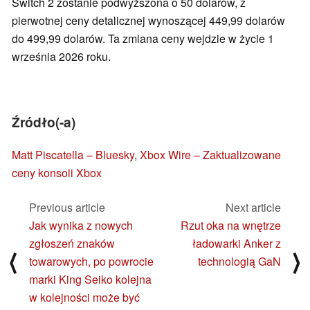
Switch 2 zostanie podwyższona o 50 dolarów, z
pierwotnej ceny detalicznej wynoszącej 449,99 dolarów
do 499,99 dolarów. Ta zmiana ceny wejdzie w życie 1
września 2026 roku.
Źródło(-a)
Matt Piscatella – Bluesky
,
Xbox Wire – Zaktualizowane
ceny konsoli Xbox
Previous article
Next article
Jak wynika z nowych
Rzut oka na wnętrze
zgłoszeń znaków
ładowarki Anker z
⟨
⟩
towarowych, po powrocie
technologią GaN
marki King Seiko kolejna
w kolejności może być