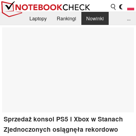
Laptopy
Rankingi
Nowinki
...
Biblioteka
Info
Szukajka recenzji
Sprzedaż konsol PS5 i Xbox w Stanach
Zjednoczonych osiągnęła rekordowo