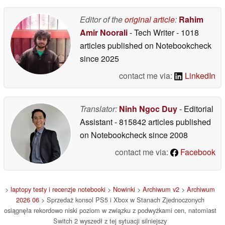
gier na PS5 z
02/07/2026
nośników fizycznych
Editor of the
original article
:
Rahim
na format cyfrowy
Amir Noorali
- Tech Writer
- 1018
02/07/2026
articles published on Notebookcheck
since 2025
contact me via:
LinkedIn
Translator:
Ninh Ngoc Duy
- Editorial
Assistant
- 815842 articles published
on Notebookcheck
since 2008
contact me via:
Facebook
>
laptopy testy i recenzje notebooki
>
Nowinki
>
Archiwum v2
>
Archiwum
2026 06
> Sprzedaż konsol PS5 i Xbox w Stanach Zjednoczonych
osiągnęła rekordowo niski poziom w związku z podwyżkami cen, natomiast
Switch 2 wyszedł z tej sytuacji silniejszy