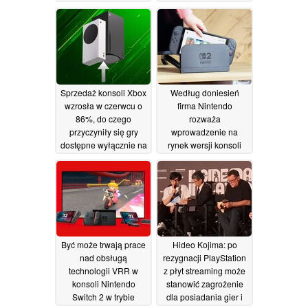
Sony
nośników pamięci
02/08/2026
pozostają wysokie
26/07/2026
Sprzedaż konsoli Xbox
Według doniesień
wzrosła w czerwcu o
firma Nintendo
86%, do czego
rozważa
przyczyniły się gry
wprowadzenie na
dostępne wyłącznie na
rynek wersji konsoli
tę platformę oraz
Switch 2 z
podwyżka cen
wyświetlaczem OLED
23/07/2026
13/07/2026
Być może trwają prace
Hideo Kojima: po
nad obsługą
rezygnacji PlayStation
technologii VRR w
z płyt streaming może
konsoli Nintendo
stanowić zagrożenie
Switch 2 w trybie
dla posiadania gier i