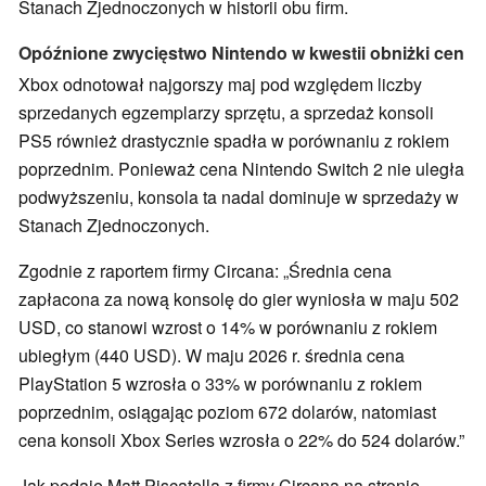
Stanach Zjednoczonych w historii obu firm.
Opóźnione zwycięstwo Nintendo w kwestii obniżki cen
Xbox odnotował najgorszy maj pod względem liczby
sprzedanych egzemplarzy sprzętu, a sprzedaż konsoli
PS5 również drastycznie spadła w porównaniu z rokiem
poprzednim. Ponieważ cena Nintendo Switch 2 nie uległa
podwyższeniu, konsola ta nadal dominuje w sprzedaży w
Stanach Zjednoczonych.
Zgodnie z raportem firmy Circana: „Średnia cena
zapłacona za nową konsolę do gier wyniosła w maju 502
USD, co stanowi wzrost o 14% w porównaniu z rokiem
ubiegłym (440 USD). W maju 2026 r. średnia cena
PlayStation 5 wzrosła o 33% w porównaniu z rokiem
poprzednim, osiągając poziom 672 dolarów, natomiast
cena konsoli Xbox Series wzrosła o 22% do 524 dolarów.”
Jak podaje Matt Piscatella z firmy Circana na stronie