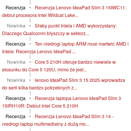
|
Recenzja
•
Recenzja Lenovo IdeaPad Slim 3 15IWC11:
debiut procesora Intel Wildcat Lake...
|
Nowinka
•
Słaby punkt Intela i AMD wykorzystany:
Dlaczego Qualcomm błyszczy w sektorz...
|
Recenzja
•
Ten niedrogi laptop ARM musi martwić AMD i
Intela: Recenzja Lenovo IdeaPad ...
|
Nowinka
•
Core 5 210H oferuje bardzo niewiele w
stosunku do Core 5 120U, mimo że jest...
|
Nowinka
•
lenovo IdeaPad Slim 3 15 2025 wprowadza
do serii kilka bardzo potrzebnych z...
|
Recenzja
•
Recenzja laptopa Lenovo IdeaPad Slim 3
15IRH10R: Debiut Intel Core 5 210H
|
Recenzja
•
Recenzja Lenovo IdeaPad Slim 3 14 -
niedrogi laptop multimedialny z dużą mo...
|