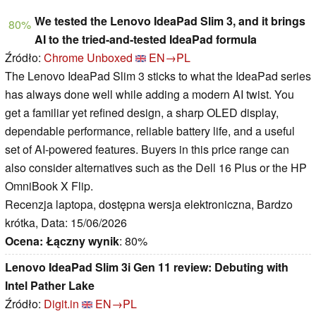
We tested the Lenovo IdeaPad Slim 3, and it brings
80%
AI to the tried-and-tested IdeaPad formula
Źródło:
Chrome Unboxed
EN→PL
The Lenovo IdeaPad Slim 3 sticks to what the IdeaPad series
has always done well while adding a modern AI twist. You
get a familiar yet refined design, a sharp OLED display,
dependable performance, reliable battery life, and a useful
set of AI-powered features. Buyers in this price range can
also consider alternatives such as the Dell 16 Plus or the HP
OmniBook X Flip.
Recenzja laptopa, dostępna wersja elektroniczna, Bardzo
krótka, Data: 15/06/2026
Ocena:
Łączny wynik
: 80%
Lenovo IdeaPad Slim 3i Gen 11 review: Debuting with
Intel Pather Lake
Źródło:
Digit.in
EN→PL