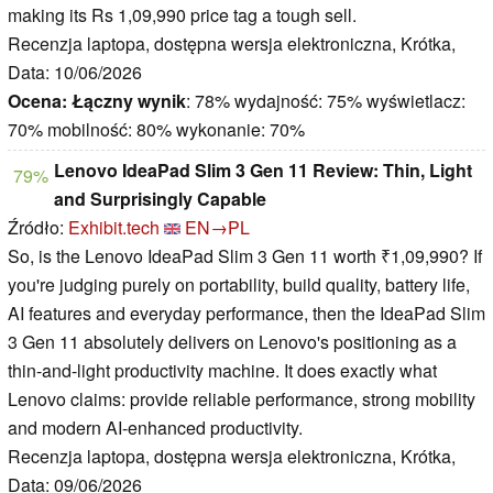
making its Rs 1,09,990 price tag a tough sell.
Recenzja laptopa, dostępna wersja elektroniczna, Krótka,
Data: 10/06/2026
Ocena:
Łączny wynik
: 78% wydajność: 75% wyświetlacz:
70% mobilność: 80% wykonanie: 70%
Lenovo IdeaPad Slim 3 Gen 11 Review: Thin, Light
79%
and Surprisingly Capable
Źródło:
Exhibit.tech
EN→PL
So, is the Lenovo IdeaPad Slim 3 Gen 11 worth ₹1,09,990? If
you're judging purely on portability, build quality, battery life,
AI features and everyday performance, then the IdeaPad Slim
3 Gen 11 absolutely delivers on Lenovo's positioning as a
thin-and-light productivity machine. It does exactly what
Lenovo claims: provide reliable performance, strong mobility
and modern AI-enhanced productivity.
Recenzja laptopa, dostępna wersja elektroniczna, Krótka,
Data: 09/06/2026