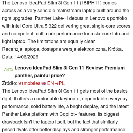
The Lenovo IdeaPad Slim 3i Gen 11 (15IPH11) comes
across as a very sensible mainstream laptop built around the
right upgrades. Panther Lake-H debuts in Lenovo’s portfolio
with Intel Core Ultra 5 322 delivering great single-core scores
and competent multi-core performance for a six-core thin-and-
light laptop. The limitations are equally clear.
Recenzja laptopa, dostępna wersja elektroniczna, Krótka,
Data: 14/06/2026
Lenovo IdeaPad Slim 3i Gen 11 Review: Premium
78%
panther, painful price?
Źródło:
91mobiles
EN→PL
The Lenovo IdeaPad Slim 3i Gen 11 gets most of the basics
right. It offers a comfortable keyboard, dependable everyday
performance, solid battery life, a bright display, and the latest
Panther Lake platform with Copilot+ features. Its biggest
drawback isn't the laptop itself, but the fact that similarly
priced rivals offer better displays and stronger performance,