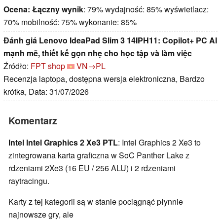
Ocena:
Łączny wynik
: 79% wydajność: 85% wyświetlacz:
70% mobilność: 75% wykonanie: 85%
Đánh giá Lenovo IdeaPad Slim 3 14IPH11: Copilot+ PC AI
mạnh mẽ, thiết kế gọn nhẹ cho học tập và làm việc
Źródło:
FPT shop
VN→PL
Recenzja laptopa, dostępna wersja elektroniczna, Bardzo
krótka, Data: 31/07/2026
Komentarz
Intel Intel Graphics 2 Xe3 PTL
: Intel Graphics 2 Xe3 to
zintegrowana karta graficzna w SoC Panther Lake z
rdzeniami 2Xe3 (16 EU / 256 ALU) i 2 rdzeniami
raytracingu.
Karty z tej kategorii są w stanie pociągnąć płynnie
najnowsze gry, ale