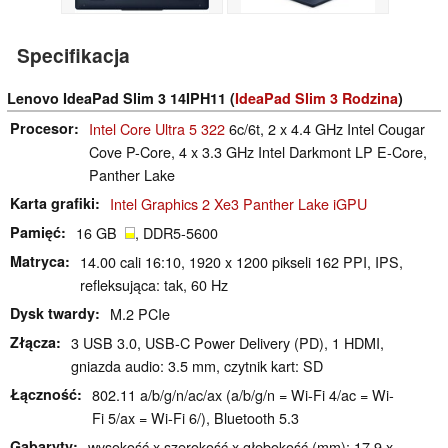
Specifikacja
Lenovo IdeaPad Slim 3 14IPH11 (
IdeaPad Slim 3 Rodzina
)
Procesor
Intel Core Ultra 5 322
6c/6t, 2 x 4.4 GHz Intel Cougar
Cove P-Core, 4 x 3.3 GHz Intel Darkmont LP E-Core,
Panther Lake
Karta grafiki
Intel Graphics 2 Xe3 Panther Lake iGPU
Pamięć
16 GB
, DDR5-5600
Matryca
14.00 cali 16:10, 1920 x 1200 pikseli 162 PPI, IPS,
refleksująca: tak, 60 Hz
Dysk twardy
M.2 PCIe
Złącza
3 USB 3.0, USB-C Power Delivery (PD), 1 HDMI,
gniazda audio: 3.5 mm, czytnik kart: SD
Łączność
802.11 a/b/g/n/ac/ax (a/b/g/n = Wi-Fi 4/ac = Wi-
Fi 5/ax = Wi-Fi 6/), Bluetooth 5.3
Gabaryty
wysokość x szerokość x głębokość (mm): 17.9 x