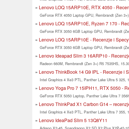
Lenovo LOQ 15ARP10E, RTX 4050 - Recenzj
GeForce RTX 4050 Laptop GPU, Rembrandt (Zen 3+) 
Lenovo LOQ 15ARP10E, Ryzen 7 170 - Rece
GeForce RTX 3050 6GB Laptop GPU, Rembrandt (Zen 
Lenovo LOQ 15ARP10E - Recenzje i Specyf
GeForce RTX 3050 6GB Laptop GPU, Rembrandt (Zen 
Lenovo Ideapad Slim 3 16ARP10 - Recenzje
Radeon 660M, Rembrandt (Zen 3+) R5 7535HS, 15.30
Lenovo ThinkBook 14 G9 IPL - Recenzje i S
Intel Graphics 4 Xe3 PTL, Panther Lake Ultra 5 325, 1
Lenovo Yoga Pro 7 15IPH11, RTX 5050 - Re
GeForce RTX 5050 Laptop, Panther Lake Ultra 7 356H
Lenovo ThinkPad X1 Carbon G14 – recenzje 
Intel Graphics 4 Xe3 PTL, Panther Lake Ultra 7 355, 
Lenovo IdeaPad Slim 5 13Q8Y11
Adreno X2-45, Snapdragon X2 SD X2 Plus X2P-42-100