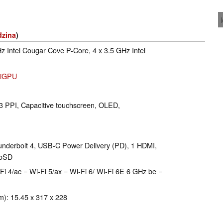
dzina
)
Hz Intel Cougar Cove P-Core, 4 x 3.5 GHz Intel
e iGPU
243 PPI, Capacitive touchscreen, OLED,
nderbolt 4, USB-C Power Delivery (PD), 1 HDMI,
roSD
 Wi-Fi 4/ac = Wi-Fi 5/ax = Wi-Fi 6/ Wi-Fi 6E 6 GHz be =
): 15.45 x 317 x 228