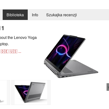
Biblioteka
Info
Szukajka recenzji
11
about the Lenovo Yoga
aptop.
🇩🇪
🇺🇸
...