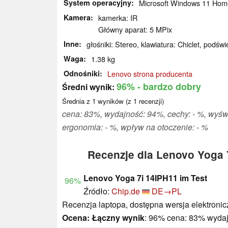
System operacyjny
Microsoft Windows 11 Hom
Kamera
kamerka: IR
Główny aparat: 5 MPix
Inne
głośniki: Stereo, klawiatura: Chiclet, podświe
Waga
1.38 kg
Odnośniki
Lenovo strona producenta
96%
- bardzo dobry
Średni wynik:
Średnia z
1
wyników (z
1
recenzji)
cena: 83%, wydajność: 94%, cechy: - %, wyśw
ergonomia: - %, wpływ na otoczenie: - %
Recenzje dla Lenovo Yoga 
Lenovo Yoga 7i 14IPH11 im Test
96%
Źródło:
Chip.de
DE→PL
Recenzja laptopa, dostępna wersja elektronic
Ocena:
Łączny wynik
: 96% cena: 83% wyda