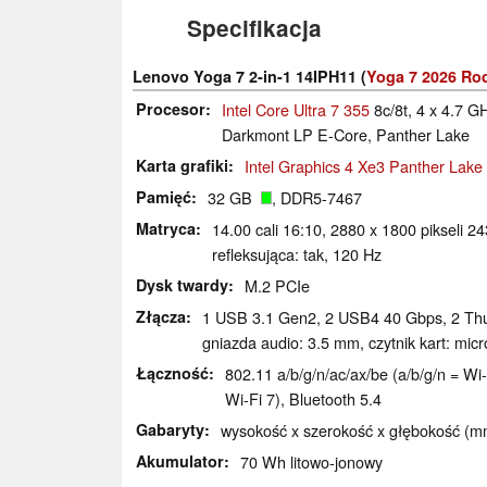
Specifikacja
Lenovo Yoga 7 2-in-1 14IPH11 (
Yoga 7 2026 Ro
Procesor
Intel Core Ultra 7 355
8c/8t, 4 x 4.7 G
Darkmont LP E-Core, Panther Lake
Karta grafiki
Intel Graphics 4 Xe3 Panther Lak
Pamięć
32 GB
, DDR5-7467
Matryca
14.00 cali 16:10, 2880 x 1800 pikseli 
refleksująca: tak, 120 Hz
Dysk twardy
M.2 PCIe
Złącza
1 USB 3.1 Gen2, 2 USB4 40 Gbps, 2 Thu
gniazda audio: 3.5 mm, czytnik kart: mic
Łączność
802.11 a/​b/​g/​n/​ac/​ax/​be (a/b/g/n =
Wi-Fi 7), Bluetooth 5.4
Gabaryty
wysokość x szerokość x głębokość (mm
Akumulator
70 Wh litowo-jonowy