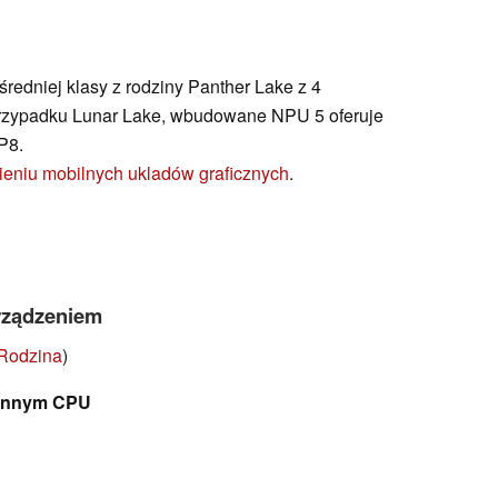
redniej klasy z rodziny Panther Lake z 4
rzypadku Lunar Lake, wbudowane NPU 5 oferuje
P8.
ieniu mobilnych ukladów graficznych
.
rządzeniem
Rodzina
)
 innym CPU