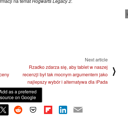
ormacji na temat
Hogwarts Legacy 2
.
Next article
Rzadko zdarza się, aby tablet w naszej
⟩
 ceny
recenzji był tak mocnym argumentem jako
najlepszy wybór i alternatywa dla iPada
Add as a preferred
source on Google