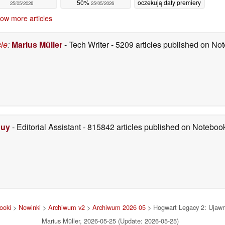
50%
oczekują daty premiery
25/05/2026
25/05/2026
25/05/2026
ow more articles
cle
:
Marius Müller
- Tech Writer
- 5209 articles published on N
Duy
- Editorial Assistant
- 815842 articles published on Notebo
ooki
>
Nowinki
>
Archiwum v2
>
Archiwum 2026 05
> Hogwart Legacy 2: Ujawn
Marius Müller, 2026-05-25 (Update: 2026-05-25)