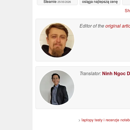
Steamie
osiąga najlepszą cenę
25/05/2026
na Steam: 7,50 USD
Sh
zamiast 30 USD
25/05/2026
Editor of the
original arti
Translator:
Ninh Ngoc 
>
laptopy testy i recenzje noteb