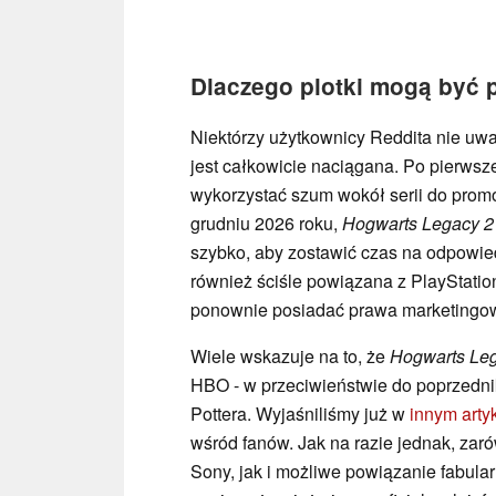
Dlaczego plotki mogą być 
Niektórzy użytkownicy Reddita nie uw
jest całkowicie naciągana. Po pierws
wykorzystać szum wokół serii do promo
grudniu 2026 roku,
Hogwarts Legacy 2
szybko, aby zostawić czas na odpowie
również ściśle powiązana z PlayStati
ponownie posiadać prawa marketingo
Wiele wskazuje na to, że
Hogwarts Le
HBO - w przeciwieństwie do poprzednik
Pottera. Wyjaśniliśmy już w
innym arty
wśród fanów. Jak na razie jednak, zar
Sony, jak i możliwe powiązanie fabular