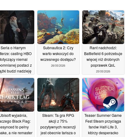
Seria o Harrym
Subnautica 2: Czy
Rant nadchodzi:
tterze: casting HBO
warto wskoczyć do
Battlefield 6 potrzebuje
dotyczący niemal
wczesnego dostępu?
więcej niż drobnych
omnianej postaci z
poprawek QoL
26/05/2026
ążki budzi nadzieję
25/05/2026
 wierną adaptację
15/06/2026
Ubisoft wyjaśnia,
Steam: Ta gra RPG
Teaser Summer Game
aczego Black Flag:
akcji z 75%
Fest Steam przyciąga
esynced to pełny
pozytywnych recenzji
fanów Half-Life 3,
ake, a nie remaster
jest obecnie tańsza o
którzy desperacko