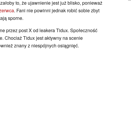
ałoby to, że ujawnienie jest już blisko, ponieważ
zerwca
. Fani nie powinni jednak robić sobie zbyt
tają sporne.
e przez post X od leakera Tidux. Społeczność
. Chociaż Tidux jest aktywny na scenie
ównież znany z niespójnych osiągnięć.