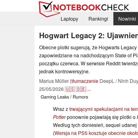
Laptopy
Rankingi
Nowinki
Hogwart Legacy 2: Ujawnien
Obecne plotki sugerują, że Hogwarts Legacy
zapowiedziane na nadchodzącym State of Pla
początku czerwca. W serwisie Reddit twierdz
jednak kontrowersyjne.
Marius Müller (
tłumaczenie
DeepL / Ninh Duy
25/05/2026
🇺🇸
🇩🇪
...
Gaming
Leaks / Rumors
Wraz z
trwającymi spekulacjami na te
Potter
ponownie pojawiają się plotki o
Według tych doniesień, sequel udanej
(
Wersja na PS5 kosztuje obecnie oko