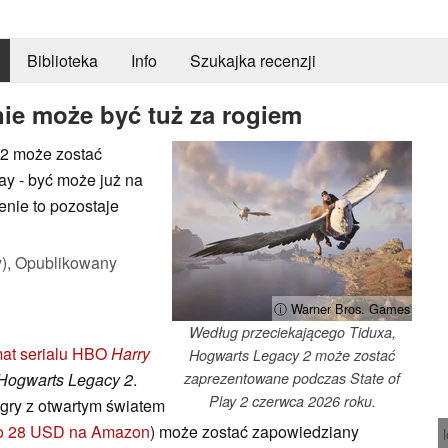
Biblioteka
Info
Szukajka recenzji
ie może być tuż za rogiem
 2 może zostać
y - być może już na
enie to pozostaje
),
Opublikowany
ⓘ Warner Bros. Games
Według przeciekającego Tiduxa,
mat serialu HBO
Harry
Hogwarts Legacy 2 może zostać
Hogwarts Legacy 2
.
zaprezentowane podczas State of
Play 2 czerwca 2026 roku.
 gry z otwartym światem
ło 28 USD na Amazon
) może zostać zapowiedziany