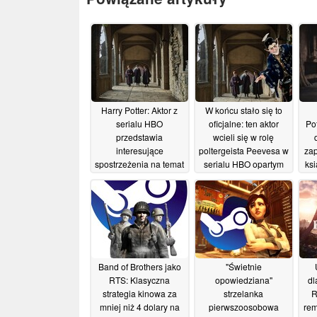
Harry Potter: Aktor z
W końcu stało się to
serialu HBO
oficjalne: ten aktor
Po
przedstawia
wcieli się w rolę
interesujące
poltergeista Peevesa w
zap
spostrzeżenia na temat
serialu HBO opartym
ksi
postaci Corneliusa
na serii o Harrym
na
Fudge’a
Potterze
07/07/2026
18/06/2026
Band of Brothers jako
"Świetnie
RTS: Klasyczna
opowiedziana"
dl
strategia kinowa za
strzelanka
R
mniej niż 4 dolary na
pierwszoosobowa
rem