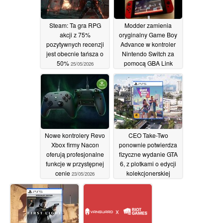
Steam: Ta gra RPG
Modder zamienia
akcji z 75%
oryginalny Game Boy
pozytywnych recenzji
Advance w kontroler
jest obecnie tańsza o
Nintendo Switch za
50%
pomocą GBA Link
25/05/2026
Cable
23/05/2026
Nowe kontrolery Revo
CEO Take-Two
Xbox firmy Nacon
ponownie potwierdza
oferują profesjonalne
fizyczne wydanie GTA
funkcje w przystępnej
6, z plotkami o edycji
cenie
kolekcjonerskiej
23/05/2026
23/05/2026