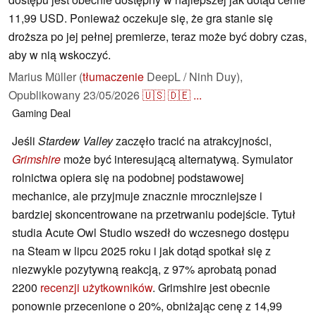
11,99 USD. Ponieważ oczekuje się, że gra stanie się
droższa po jej pełnej premierze, teraz może być dobry czas,
aby w nią wskoczyć.
Marius Müller (
tłumaczenie
DeepL / Ninh Duy),
Opublikowany
23/05/2026
🇺🇸
🇩🇪
...
Gaming
Deal
Jeśli
Stardew Valley
zaczęło tracić na atrakcyjności,
Grimshire
może być interesującą alternatywą. Symulator
rolnictwa opiera się na podobnej podstawowej
mechanice, ale przyjmuje znacznie mroczniejsze i
bardziej skoncentrowane na przetrwaniu podejście. Tytuł
studia Acute Owl Studio wszedł do wczesnego dostępu
na Steam w lipcu 2025 roku i jak dotąd spotkał się z
niezwykle pozytywną reakcją, z 97% aprobatą ponad
2200
recenzji użytkowników
. Grimshire jest obecnie
ponownie przecenione o 20%, obniżając cenę z 14,99