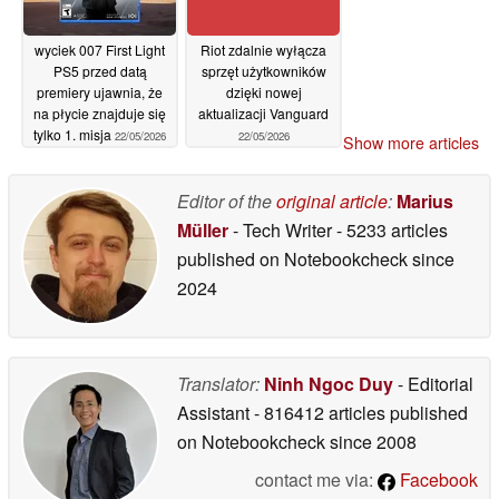
wyciek 007 First Light
Riot zdalnie wyłącza
PS5 przed datą
sprzęt użytkowników
premiery ujawnia, że
dzięki nowej
na płycie znajduje się
aktualizacji Vanguard
tylko 1. misja
22/05/2026
22/05/2026
Show more articles
Editor of the
original article
:
Marius
Müller
- Tech Writer
- 5233 articles
published on Notebookcheck
since
2024
Translator:
Ninh Ngoc Duy
- Editorial
Assistant
- 816412 articles published
on Notebookcheck
since 2008
contact me via:
Facebook