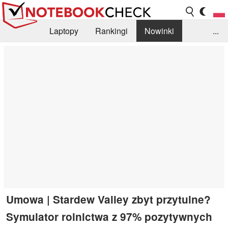
Laptopy
Rankingi
Nowinki
...
Biblioteka
Info
Szukajka recenzji
Umowa | Stardew Valley zbyt przytulne?
Symulator rolnictwa z 97% pozytywnych