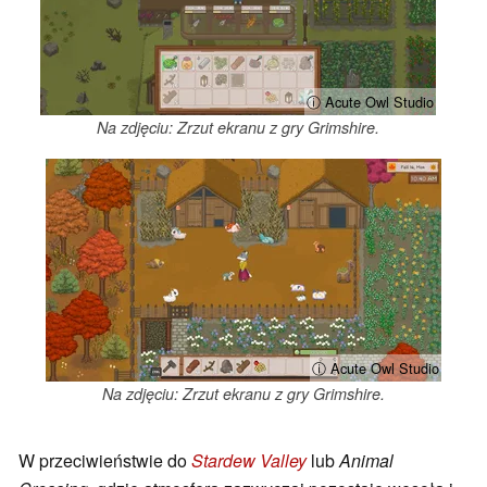
ⓘ Acute Owl Studio
Na zdjęciu: Zrzut ekranu z gry Grimshire.
ⓘ Acute Owl Studio
Na zdjęciu: Zrzut ekranu z gry Grimshire.
W przeciwieństwie do
Stardew Valley
lub
Animal