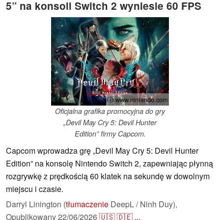
5” na konsoli Switch 2 wyniesie 60 FPS
ⓘ www.nintendo.com
Oficjalna grafika promocyjna do gry
„Devil May Cry 5: Devil Hunter
Edition” firmy Capcom.
Capcom wprowadza grę „Devil May Cry 5: Devil Hunter
Edition” na konsolę Nintendo Switch 2, zapewniając płynną
rozgrywkę z prędkością 60 klatek na sekundę w dowolnym
miejscu i czasie.
Darryl Linington (
tłumaczenie
DeepL / Ninh Duy),
Opublikowany
22/06/2026
🇺🇸
🇩🇪
...