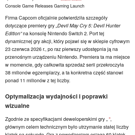
Console
Game Releases
Gaming
Launch
Firma Capcom oficjalnie potwierdziła szczegóły
dotyczące premiery gry
„Devil May Cry 5: Devil Hunter
Edition”
na konsolę Nintendo Switch 2. Port tej
dynamicznej gry akcji, który pojawi się w sklepie cyfrowym
23 czerwca 2026 r., po raz pierwszy udostępnia ją na
przenośnym urządzeniu Nintendo. Premiera ta ma miejsce
w momencie, gdy całkowita sprzedaż serii przekroczyła
38 milionów egzemplarzy, a ta konkretna część stanowi
ponad 11 milionów z tej liczby.
Optymalizacja wydajności i poprawki
wizualne
Zgodnie ze specyfikacjami deweloperskimi gry „
”
,
głównym celem technicznym było utrzymanie stałej liczby
klatek na sekundę. Gra z powodzeniem osiąga 60 klatek