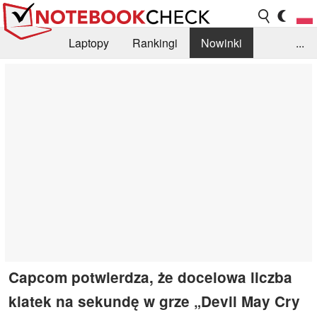
Laptopy
Rankingi
Nowinki
...
Biblioteka
Info
Szukajka recenzji
Capcom potwierdza, że docelowa liczba
klatek na sekundę w grze „Devil May Cry