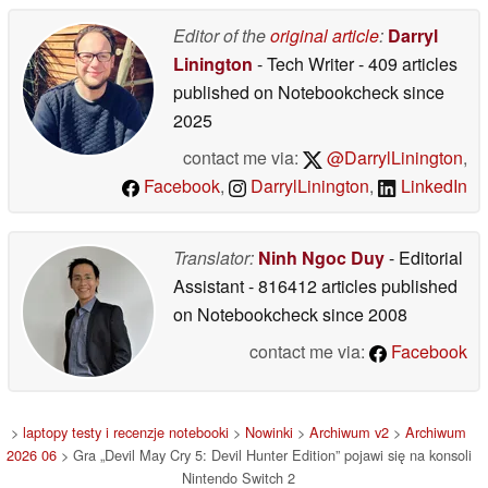
24/06/2026
Editor of the
original article
:
Darryl
Linington
- Tech Writer
- 409 articles
published on Notebookcheck
since
2025
contact me via:
@DarrylLinington
,
Facebook
,
DarrylLinington
,
LinkedIn
Translator:
Ninh Ngoc Duy
- Editorial
Assistant
- 816412 articles published
on Notebookcheck
since 2008
contact me via:
Facebook
>
laptopy testy i recenzje notebooki
>
Nowinki
>
Archiwum v2
>
Archiwum
2026 06
> Gra „Devil May Cry 5: Devil Hunter Edition” pojawi się na konsoli
Nintendo Switch 2