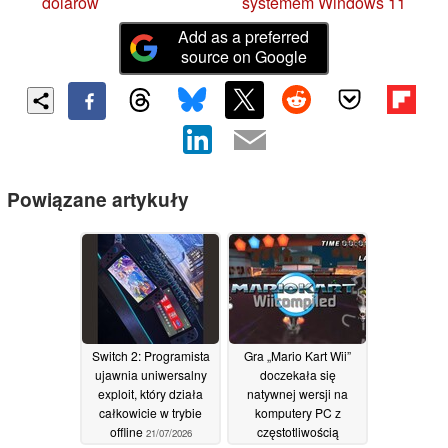
dolarów
systemem Windows 11
Add as a preferred
source on Google
Powiązane artykuły
Switch 2: Programista
Gra „Mario Kart Wii”
ujawnia uniwersalny
doczekała się
exploit, który działa
natywnej wersji na
całkowicie w trybie
komputery PC z
offline
częstotliwością
21/07/2026