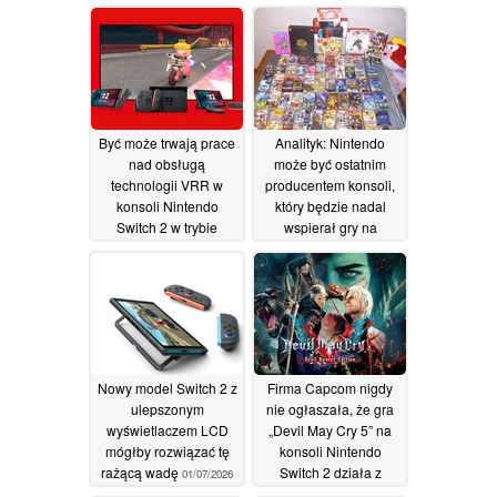
odświeżania 60 klatek
na sekundę i trybem
gry online, mimo że
fani krytykują
wykorzystanie
sztucznej inteligencji
19/07/2026
Być może trwają prace
Analityk: Nintendo
nad obsługą
może być ostatnim
technologii VRR w
producentem konsoli,
konsoli Nintendo
który będzie nadal
Switch 2 w trybie
wspierał gry na
stacjonarnym
nośnikach fizycznych
11/07/2026
po tym, jak Sony
zrezygnowało z płyt
06/07/2026
Nowy model Switch 2 z
Firma Capcom nigdy
ulepszonym
nie ogłaszała, że gra
wyświetlaczem LCD
„Devil May Cry 5” na
mógłby rozwiązać tę
konsoli Nintendo
rażącą wadę
Switch 2 działa z
01/07/2026
prędkością do 120