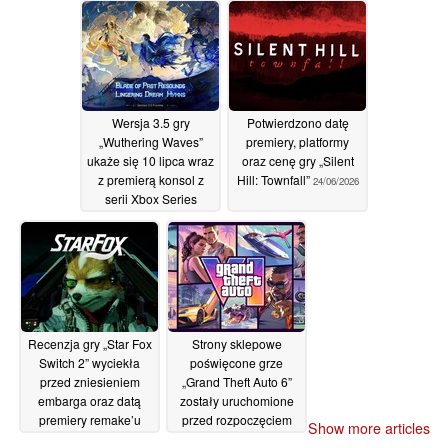
klatek na sekundę,
przewyższając pod tym
względem wersję na
PS4
28/06/2026
Wersja 3.5 gry
Potwierdzono datę
„Wuthering Waves”
premiery, platformy
ukaże się 10 lipca wraz
oraz cenę gry „Silent
z premierą konsol z
Hill: Townfall”
24/06/2026
serii Xbox Series
27/06/2026
Recenzja gry „Star Fox
Strony sklepowe
Switch 2” wyciekła
poświęcone grze
przed zniesieniem
„Grand Theft Auto 6”
embarga oraz datą
zostały uruchomione
premiery remake’u
przed rozpoczęciem
Show more articles
przedsprzedaży
24/06/2026