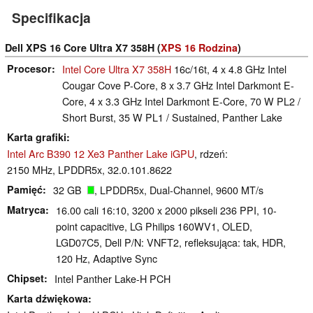
Specifikacja
Dell XPS 16 Core Ultra X7 358H (
XPS 16 Rodzina
)
Procesor
Intel Core Ultra X7 358H
16c/16t, 4 x 4.8 GHz Intel
Cougar Cove P-Core, 8 x 3.7 GHz Intel Darkmont E-
Core, 4 x 3.3 GHz Intel Darkmont E-Core, 70 W PL2 /
Short Burst, 35 W PL1 / Sustained, Panther Lake
Karta grafiki
Intel Arc B390 12 Xe3 Panther Lake iGPU
, rdzeń:
2150 MHz, LPDDR5x, 32.0.101.8622
Pamięć
32 GB
, LPDDR5x, Dual-Channel, 9600 MT/s
Matryca
16.00 cali 16:10, 3200 x 2000 pikseli 236 PPI, 10-
point capacitive, LG Philips 160WV1, OLED,
LGD07C5, Dell P/N: VNFT2, refleksująca: tak, HDR,
120 Hz, Adaptive Sync
Chipset
Intel Panther Lake-H PCH
Karta dźwiękowa