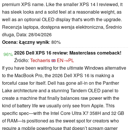
premium XPS name. Like the smaller XPS 14 I reviewed, it
has sleek looks and a solid feel at a reasonable weight, as
well as an optional OLED display that's worth the upgrade.
Recenzja laptopa, dostępna wersja elektroniczna, Średnio
długa, Data: 28/04/2026
Ocena:
Łączny wynik
: 80%
2026 Dell XPS 16 review: Masterclass comeback!
96%
Źródło:
Techaeris
EN→PL
If you have been waiting for the ultimate Windows alternative
to the MacBook Pro, the 2026 Dell XPS 16 is making a
forceful case for itself. Dell has gone all-in on the Panther
Lake architecture and a stunning Tandem OLED panel to
create a machine that finally balances raw power with the
kind of battery life we usually only see from Apple. This
specific spec—with the Intel Core Ultra X7 358H and 32 GB
of RAM—is positioned as the sweet spot for creators who
require a mobile powerhouse that doesn’t scream gamer