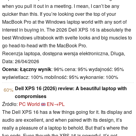
when you pull it out in a meeting. I mean, I can’t be any
quicker than this. If you’re looking over the top of your
MacBook Pro at the Windows laptop world with any sort of
interest in buying in. The 2026 Dell XPS 16 is absolutely the
best Windows ultrabook with svelte looks and big muscles to
go head-to-head with the MacBook Pro.
Recenzja laptopa, dostępna wersja elektroniczna, Długa,
Data: 26/04/2026
Ocena:
Łączny wynik
: 96% cena: 95% wydajność: 95%
wyświetlacz: 100% mobilność: 95% wykonanie: 100%
Dell XPS 16 (2026) review: A beautiful laptop with
60%
compromises
Źródło:
PC World
EN→PL
The Dell XPS 16 has a few things going for it. Its display and
audio are excellent, and when paired with its design, it’s
really a pleasure of a laptop to behold. But that’s where the
fun ends. Even though the XPS 16 is powerful, it’s not