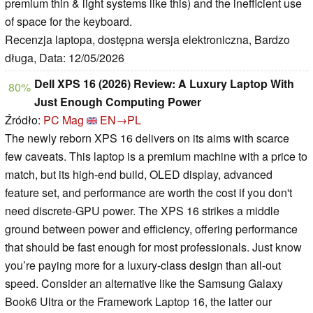
premium thin & light systems like this) and the inefficient use
of space for the keyboard.
Recenzja laptopa, dostępna wersja elektroniczna, Bardzo
długa, Data: 12/05/2026
Dell XPS 16 (2026) Review: A Luxury Laptop With
80%
Just Enough Computing Power
Źródło:
PC Mag
EN→PL
The newly reborn XPS 16 delivers on its aims with scarce
few caveats. This laptop is a premium machine with a price to
match, but its high-end build, OLED display, advanced
feature set, and performance are worth the cost if you don't
need discrete-GPU power. The XPS 16 strikes a middle
ground between power and efficiency, offering performance
that should be fast enough for most professionals. Just know
you’re paying more for a luxury-class design than all-out
speed. Consider an alternative like the Samsung Galaxy
Book6 Ultra or the Framework Laptop 16, the latter our