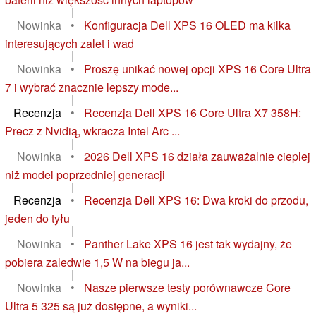
|
Nowinka
•
Konfiguracja Dell XPS 16 OLED ma kilka
interesujących zalet i wad
|
Nowinka
•
Proszę unikać nowej opcji XPS 16 Core Ultra
7 i wybrać znacznie lepszy mode...
|
Recenzja
•
Recenzja Dell XPS 16 Core Ultra X7 358H:
Precz z Nvidią, wkracza Intel Arc ...
|
Nowinka
•
2026 Dell XPS 16 działa zauważalnie cieplej
niż model poprzedniej generacji
|
Recenzja
•
Recenzja Dell XPS 16: Dwa kroki do przodu,
jeden do tyłu
|
Nowinka
•
Panther Lake XPS 16 jest tak wydajny, że
pobiera zaledwie 1,5 W na biegu ja...
|
Nowinka
•
Nasze pierwsze testy porównawcze Core
Ultra 5 325 są już dostępne, a wyniki...