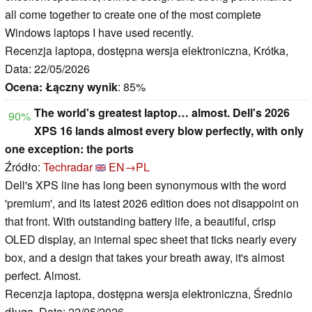
all come together to create one of the most complete
Windows laptops I have used recently.
Recenzja laptopa, dostępna wersja elektroniczna, Krótka,
Data: 22/05/2026
Ocena:
Łączny wynik
: 85%
The world's greatest laptop… almost. Dell's 2026
90%
XPS 16 lands almost every blow perfectly, with only
one exception: the ports
Źródło:
Techradar
EN→PL
Dell's XPS line has long been synonymous with the word
'premium', and its latest 2026 edition does not disappoint on
that front. With outstanding battery life, a beautiful, crisp
OLED display, an internal spec sheet that ticks nearly every
box, and a design that takes your breath away, it's almost
perfect. Almost.
Recenzja laptopa, dostępna wersja elektroniczna, Średnio
długa, Data: 22/05/2026