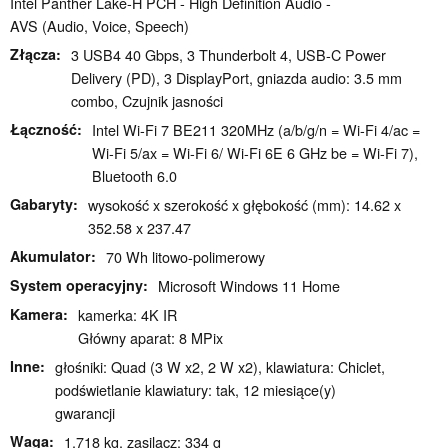
Intel Panther Lake-H PCH - High Definition Audio -
AVS (Audio, Voice, Speech)
Złącza
3 USB4 40 Gbps, 3 Thunderbolt 4, USB-C Power
Delivery (PD), 3 DisplayPort, gniazda audio: 3.5 mm
combo, Czujnik jasności
Łączność
Intel Wi-Fi 7 BE211 320MHz (a/b/g/n = Wi-Fi 4/ac =
Wi-Fi 5/ax = Wi-Fi 6/ Wi-Fi 6E 6 GHz be = Wi-Fi 7),
Bluetooth 6.0
Gabaryty
wysokość x szerokość x głębokość (mm): 14.62 x
352.58 x 237.47
Akumulator
70 Wh litowo-polimerowy
System operacyjny
Microsoft Windows 11 Home
Kamera
kamerka: 4K IR
Główny aparat: 8 MPix
Inne
głośniki: Quad (3 W x2, 2 W x2), klawiatura: Chiclet,
podświetlanie klawiatury: tak, 12 miesiące(y)
gwarancji
Waga
1.718 kg, zasilacz: 334 g