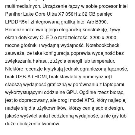
multimedialnych. Urządzenie łączy w sobie procesor Intel
Panther Lake Core Ultra X7 358H z 32 GB pamięci
LPDDR5x i zintegrowaną grafiką Intel Arc B390.
Recenzenci chwalą jego elegancką konstrukcję, żywy
ekran dotykowy OLED o rozdzielczości 3200 x 2000,
mocne głośniki i wydajną wydajność. Notebookcheck
zauważa, że taka konfiguracja poprawia wydajność bez
zwiększania hałasu, zużycia energii lub temperatur.
Niektóre recenzje krytykują jednak ograniczoną łączność,
brak USB-A i HDMI, brak klawiatury numerycznej i
słabszą wydajność graficzną w porównaniu z laptopami
wykorzystującymi oddzielne GPU. Ogólnie rzecz biorąc,
jest to dopracowany, ale drogi model XPS, który najlepiej
nadaje się dla użytkowników, którzy cenią sobie design,
jakość wyświetlania i codzienną wydajność, a nie gry lub
duże obciążenia twórców.