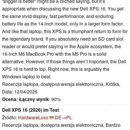
“Bigger is better” might be a cliched saying, but it’s
appropriate when discussing the new Dell XPS 16. You get
the same vivid display, fast performance, and enduring
battery life as the 14-inch model, only in a larger form factor.
And like that laptop, this XPS is a triumphant return to form for
the legendary brand. If you absolutely need an SD card slot
reader or would prefer staying in the Apple ecosystem, the
16-inch M5 MacBook Pro with the M5 Pro is a solid
alternative. However, if those things aren’t important, the Dell
XPS 16 is hard to top. Right now, this is arguably the
Windows laptop to beat.
Recenzja laptopa, dostępna wersja elektroniczna, Krótka,
Data: 12/04/2026
Ocena:
Łączny wynik
: 90%
Dell XPS 16 (2026) im Test
Źródło:
HardwareLuxx
DE→PL
Recenzja laptopa, dostępna wersja elektroniczna, Bardzo