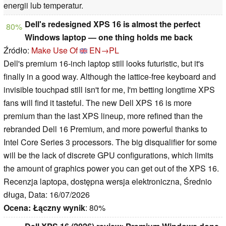
energii lub temperatur.
Dell's redesigned XPS 16 is almost the perfect
80%
Windows laptop — one thing holds me back
Źródło:
Make Use Of
EN→PL
Dell's premium 16-inch laptop still looks futuristic, but it's
finally in a good way. Although the lattice-free keyboard and
invisible touchpad still isn't for me, I'm betting longtime XPS
fans will find it tasteful. The new Dell XPS 16 is more
premium than the last XPS lineup, more refined than the
rebranded Dell 16 Premium, and more powerful thanks to
Intel Core Series 3 processors. The big disqualifier for some
will be the lack of discrete GPU configurations, which limits
the amount of graphics power you can get out of the XPS 16.
Recenzja laptopa, dostępna wersja elektroniczna, Średnio
długa, Data: 16/07/2026
Ocena:
Łączny wynik
: 80%