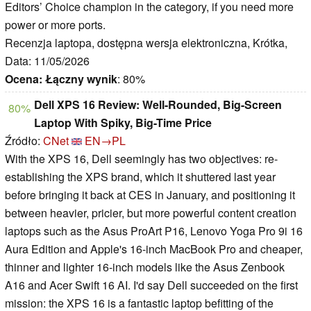
Editors’ Choice champion in the category, if you need more
power or more ports.
Recenzja laptopa, dostępna wersja elektroniczna, Krótka,
Data: 11/05/2026
Ocena:
Łączny wynik
: 80%
Dell XPS 16 Review: Well-Rounded, Big-Screen
80%
Laptop With Spiky, Big-Time Price
Źródło:
CNet
EN→PL
With the XPS 16, Dell seemingly has two objectives: re-
establishing the XPS brand, which it shuttered last year
before bringing it back at CES in January, and positioning it
between heavier, pricier, but more powerful content creation
laptops such as the Asus ProArt P16, Lenovo Yoga Pro 9i 16
Aura Edition and Apple's 16-inch MacBook Pro and cheaper,
thinner and lighter 16-inch models like the Asus Zenbook
A16 and Acer Swift 16 AI. I'd say Dell succeeded on the first
mission: the XPS 16 is a fantastic laptop befitting of the