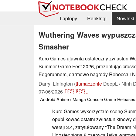
Laptopy
Rankingi
Nowinki
Wuthering Waves wypuszcza
Smasher
Kuro Games ujawnia ostateczny zwiastun Wu
Summer Game Fest 2026, prezentując cross
Edgerunners, darmowe nagrody Rebecca i Nig
Darryl Linington (
tłumaczenie
DeepL / Ninh D
07/06/2026
🇺🇸
🇪🇸
...
Android
Anime / Manga
Console
Game Releases
Kuro Games wykorzystało scenę Summ
opublikować ostatni zwiastun kinowy 
wersji 3.4, zatytułowany "The Dream 
Udostępniona 8 czerwca łatka wprow