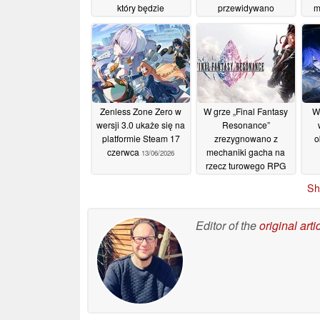
który będzie
przewidywano
m
obejmował serwery
19/06/2026
użytkowników oraz
walkę pojazdami
20/06/2026
Zenless Zone Zero w
W grze „Final Fantasy
W
wersji 3.0 ukaże się na
Resonance”
platformie Steam 17
zrezygnowano z
o
czerwca
mechaniki gacha na
13/06/2026
rzecz turowego RPG
11/06/2026
Sh
Editor of the
original arti