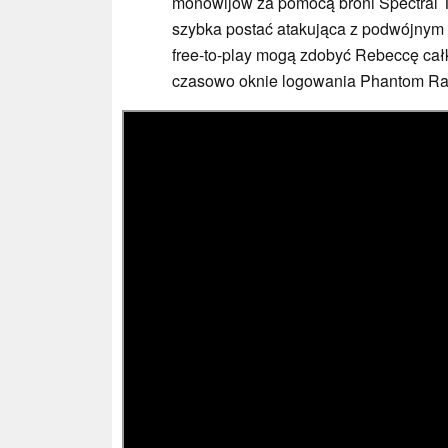
monowijów za pomocą broni Spectral 
szybka postać atakująca z podwójnym p
free-to-play mogą zdobyć Rebeccę cał
czasowo oknie logowania Phantom Rap