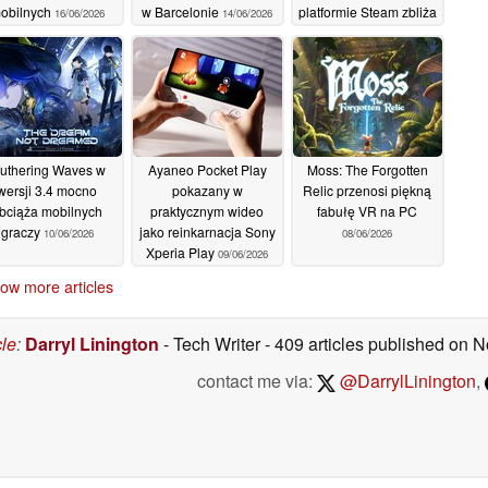
obilnych
w Barcelonie
platformie Steam zbliża
16/06/2026
14/06/2026
się do 50 000 po
premierze dodatku
„Cyberpunk”
13/06/2026
uthering Waves w
Ayaneo Pocket Play
Moss: The Forgotten
wersji 3.4 mocno
pokazany w
Relic przenosi piękną
bciąża mobilnych
praktycznym wideo
fabułę VR na PC
graczy
jako reinkarnacja Sony
10/06/2026
08/06/2026
Xperia Play
09/06/2026
ow more articles
cle
:
Darryl Linington
- Tech Writer
- 409 articles published on
contact me via:
@DarrylLinington
,