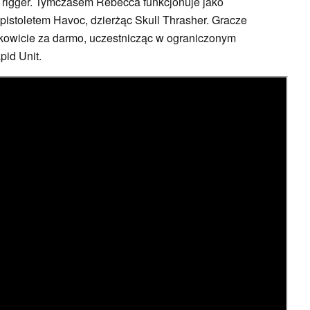
Trigger. Tymczasem Rebecca funkcjonuje jako
istoletem Havoc, dzierżąc Skull Thrasher. Gracze
kowicie za darmo, uczestnicząc w ograniczonym
id Unit.