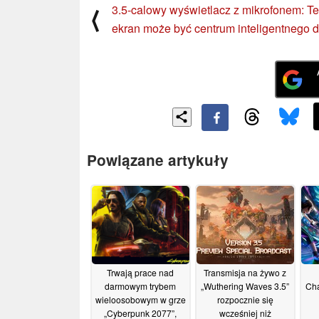
3.5-calowy wyświetlacz z mikrofonem: Te
⟨
ekran może być centrum inteligentnego
Powiązane artykuły
Trwają prace nad
Transmisja na żywo z
darmowym trybem
„Wuthering Waves 3.5”
Cha
wieloosobowym w grze
rozpocznie się
„Cyberpunk 2077”,
wcześniej niż