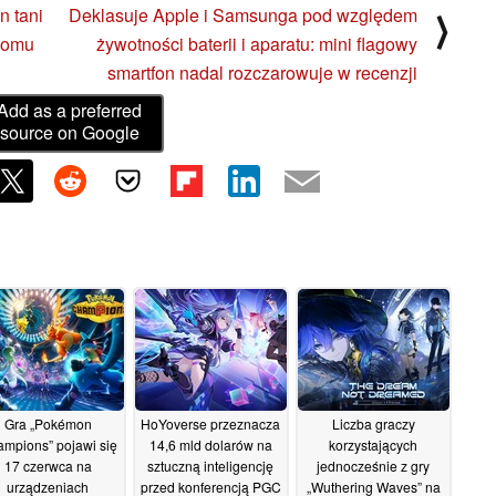
n tani
Deklasuje Apple i Samsunga pod względem
⟩
 domu
żywotności baterii i aparatu: mini flagowy
smartfon nadal rozczarowuje w recenzji
Add as a preferred
source on Google
Gra „Pokémon
HoYoverse przeznacza
Liczba graczy
mpions” pojawi się
14,6 mld dolarów na
korzystających
17 czerwca na
sztuczną inteligencję
jednocześnie z gry
urządzeniach
przed konferencją PGC
„Wuthering Waves” na