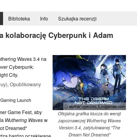
Biblioteka
Info
Szukajka recenzji
 kolaborację Cyberpunk i Adam
thering Waves 3.4 na
over Cyberpunk:
ht City.
uy),
Opublikowany
Gaming
Launch
ⓘ wutheringwaves.kurogames.com
er Game Fest, aby
Oficjalna grafika klucza do wersji
dla
Wuthering Waves
w
zapoznawczej Wuthering Waves
Not Dreamed"
Version 3.4, zatytułowanej "The
Dream Not Dreamed"
adza bardzo oczekiwane