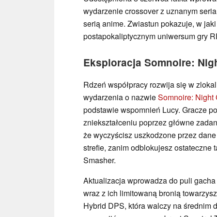
wydarzenie crossover z uznanym seria
serią anime. Zwiastun pokazuje, w jak
postapokaliptycznym uniwersum gry R
Eksploracja Somnoire: Nig
Rdzeń współpracy rozwija się w zlokal
wydarzenia o nazwie
Somnoire: Night 
podstawie wspomnień Lucy. Gracze po
zniekształceniu poprzez główne zadan
że wyczyścisz uszkodzone przez dane
strefie, zanim odblokujesz ostateczne
Smasher.
Aktualizacja wprowadza do puli gach
wraz z ich limitowaną bronią towarzys
Hybrid DPS, która walczy na średnim 