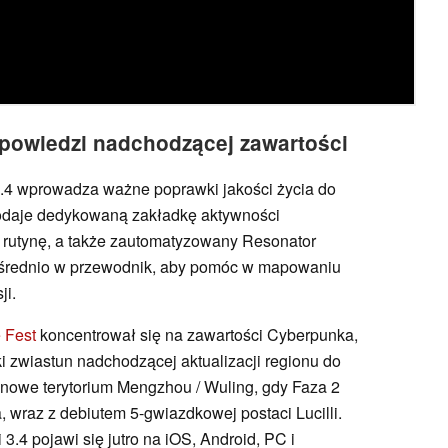
apowiedzi nadchodzącej zawartości
3.4 wprowadza ważne poprawki jakości życia do
odaje dedykowaną zakładkę aktywności
 rutynę, a także zautomatyzowany Resonator
średnio w przewodnik, aby pomóc w mapowaniu
ji.
 Fest
koncentrował się na zawartości Cyberpunka,
i zwiastun nadchodzącej aktualizacji regionu do
 nowe terytorium Mengzhou / Wuling, gdy Faza 2
, wraz z debiutem 5-gwiazdkowej postaci Lucilli.
3.4 pojawi się jutro na iOS, Android, PC i