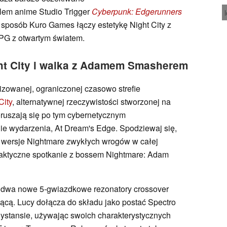
lem anime Studio Trigger
Cyberpunk: Edgerunners
i sposób Kuro Games łączy estetykę Night City z
PG z otwartym światem.
ht City i walka z Adamem Smasherem
izowanej, ograniczonej czasowo strefie
City
, alternatywnej rzeczywistości stworzonej na
ruszają się po tym cybernetycznym
ie wydarzenia, At Dream's Edge. Spodziewaj się,
 wersje Nightmare zwykłych wrogów w całej
 taktyczne spotkanie z bossem Nightmare: Adam
a dwa nowe 5-gwiazdkowe rezonatory crossover
zącą. Lucy dołącza do składu jako postać Spectro
dystansie, używając swoich charakterystycznych