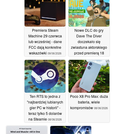
Premiera Steam
Nowe DLC do gry
Machine 29 czerwca
Dave The Diver
lub wcześniej - dane
doczekało się
FCC dają konkretne
zwiastuna aktorskiego
wskazówki
przed premierą 18
09/06/2026
czerwca
09/06/2026
Ten RTS to jedna z
Poco X8 Pro Max: duża
"najbardziej lubianych
bateria, wiele
gier PC w historii" -
kompromisów
08/06/2026
teraz tylko 5 dolarów
na Steamie
08/06/2026