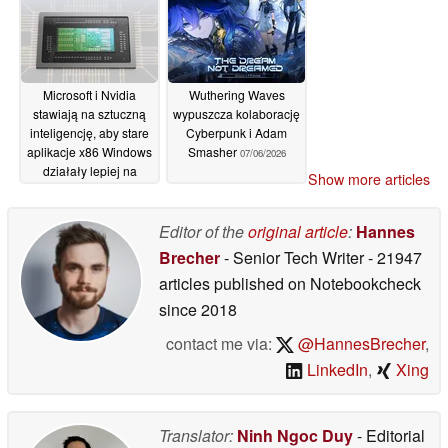
Microsoft i Nvidia
Wuthering Waves
stawiają na sztuczną
wypuszcza kolaborację
inteligencję, aby stare
Cyberpunk i Adam
aplikacje x86 Windows
Smasher
07/06/2026
działały lepiej na
Show more articles
komputerach RTX
Spark nowej generacji
Editor of the
original article
:
Hannes
08/06/2026
Brecher
- Senior Tech Writer
- 21947
articles published on Notebookcheck
since 2018
contact me via:
@HannesBrecher
,
LinkedIn
,
Xing
Translator:
Ninh Ngoc Duy
- Editorial