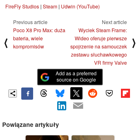
FireFly Studios
|
Steam
|
Udwin (YouTube)
Previous article
Next article
Poco X8 Pro Max: duża
Wyciek Steam Frame:
bateria, wiele
Wideo oferuje pierwsze
⟨
⟩
kompromisów
spojrzenie na samouczek
zestawu słuchawkowego
VR firmy Valve
Add as a preferred
source on Google
Powiązane artykuły