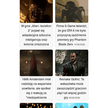
W grze „Alien: Isolation
Firma S-Game twierdzi,
2” pojawi się
że gra GTA 6 nie była
adaptacyjna sztuczna
przyczyną opóźnienia
inteligencja oraz
premiery gry Phantom
kolonia zniszczona
Blade Zero
14/06/2026
przez burzę
14/06/2026
1666 Amsterdam miał
Remake Gothic: Ta
nadzieję na wspaniałe
wskazówka może
powitanie, ale spotkał
zaoszczędzić graczom
się z reakcją za
pięć lub więcej godzin
"niedopatrzenie
gry
09/06/2026
11/06/2026