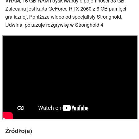
VRAM, 16 GB RAM i dysk twardy o pojemności 33 GB.
Zalecana jest karta GeForce RTX 2060 z 6 GB pamięci
graficznej. Poniższe wideo od specjalisty Stronghold,
Udwina, pokazuje rozgrywkę w Stronghold 4
Źródło(a)