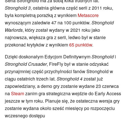
Seria Stronghold ma za sobą kilka trudnych lat.
Stronghold 3
, ostatnia główna część serii z 2011 roku,
była kompletną porażką z wynikiem
Metascore
wynoszącym zaledwie 47 na 100 punktów.
Stronghold
Warlords
, który został wydany w 2021 roku jako
najnowsza, większa gra z serii, ledwo był w stanie
przekonać krytyków z wynikiem
65 punktów
.
Dzięki doskonałym Edycjom Definitywnym
Stronghold
i
Stronghold Crusader
, FireFly był w stanie odzyskać
przynajmniej część przychylności fanów Stronghold w
ciągu ostatnich trzech lat.
Stronghold 4
został już
zapowiedziany, a demo gry zostanie wydane 23 czerwca
na
Steam
zanim gra strategiczna wejdzie do Early Access
jeszcze w tym roku. Planuje się, że ostateczna wersja gry
zostanie wydana około sześć miesięcy po rozpoczęciu
wczesnego dostępu