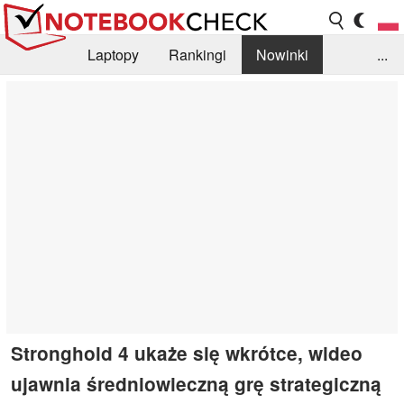
Laptopy
Rankingi
Nowinki
...
Biblioteka
Info
Szukajka recenzji
Stronghold 4 ukaże się wkrótce, wideo
ujawnia średniowieczną grę strategiczną