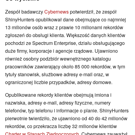
Zespół badawczy
Cybernews
potwierdził, że zespół
ShinyHunters opublikował dane obejmujące co najmniej
13 milionów osób wraz z prawie 10 milionami rekordów
zgłoszeń do obsługi klienta. Większość danych klientów
pochodzi ze Spectrum Enterprise, działu obsługującego
duże firmy, korporacje i agencje rządowe. Ujawniono
również osobny podzbiór wewnętrznego katalogu
pracowników zawierający około 85 000 rekordów, w tym
tytuły stanowisk, służbowe adresy e-mail oraz, w
ograniczonej liczbie przypadków, adresy domowe.
Opublikowane rekordy klientów obejmują imiona i
nazwiska, adresy e-mail, adresy fizyczne, numery
telefonów, typ telefonu i informacje o planie. ShinyHunters
pierwotnie twierdziło, że ujawniono od 40 do 42 milionów
rekordów, co przekracza liczbę 32 milionów klientów
Charter w Stanach Zjednoczonych
. Cybernews zauważył,