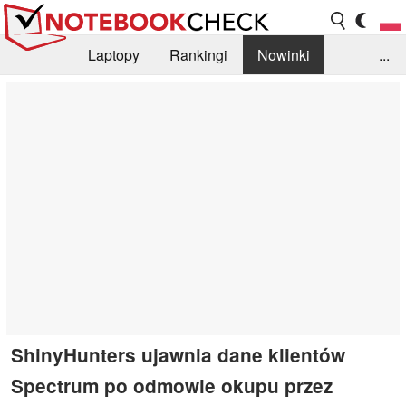
Laptopy
Rankingi
Nowinki
...
Biblioteka
Info
Szukajka recenzji
ShinyHunters ujawnia dane klientów
Spectrum po odmowie okupu przez