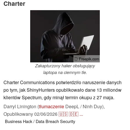
Charter
ⓘ Freepik.com
Zakapturzony haker obsługujący
laptopa na ciemnym tle.
Charter Communications potwierdziło naruszenie danych
po tym, jak ShinyHunters opublikowało dane 13 milionów
klientów Spectrum, gdy minął termin okupu z 27 maja.
Darryl Linington (
tłumaczenie
DeepL / Ninh Duy),
Opublikowany
02/06/2026
🇺🇸
🇩🇪
...
Business
Hack / Data Breach
Security