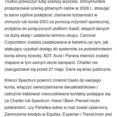
Trudno przeoczyć tutaj szerszy wzorzec. ShinyHunters
przepracował szereg głównych celów w 2026 r., stosując
to samo ogólne podejście: złamanie tożsamości w
chmurze lub konta SSO za pomocą inżynierii społecznej,
przejście do połączonych platform SaaS, eksport danych
na dużą skalę i ustalenie terminu okupu. Carnival
Corporation została zaatakowana w kwietniu po tym, jak
atakujący uzyskali dostęp do systemów za pośrednictwem
konta strony trzeciej. ADT, Aura i Panera również zostały
złapane w tym samym oknie kampanii. Charter nie
zaangażował się przed 27 maja. Dane są teraz publiczne.
Klienci Spectrum powinni zmienić hasło do swojego
konta, włączyć uwierzytelnianie dwuskładnikowe i
ostrożnie traktować nieoczekiwane kontakty podające się
za Charter lub Spectrum. Have I Been Pwned może
potwierdzić, czy Państwa adres e-mail został ujawniony.
Zamrożenie kredytu w Equifax, Experian i TransUnion jest