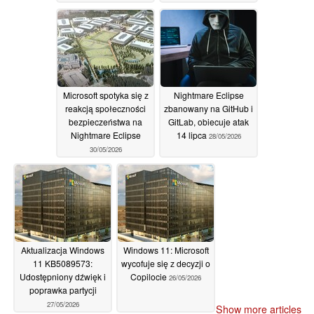
Eclipse Defender
01/06/2026
Microsoft spotyka się z
Nightmare Eclipse
reakcją społeczności
zbanowany na GitHub i
bezpieczeństwa na
GitLab, obiecuje atak
Nightmare Eclipse
14 lipca
28/05/2026
30/05/2026
Aktualizacja Windows
Windows 11: Microsoft
11 KB5089573:
wycofuje się z decyzji o
Udostępniony dźwięk i
Copilocie
26/05/2026
poprawka partycji
27/05/2026
Show more articles