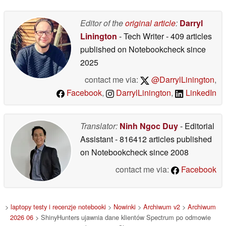
Editor of the
original article
:
Darryl
Linington
- Tech Writer
- 409 articles
published on Notebookcheck
since
2025
contact me via:
@DarrylLinington
,
Facebook
,
DarrylLinington
,
LinkedIn
Translator:
Ninh Ngoc Duy
- Editorial
Assistant
- 816412 articles published
on Notebookcheck
since 2008
contact me via:
Facebook
>
laptopy testy i recenzje notebooki
>
Nowinki
>
Archiwum v2
>
Archiwum
2026 06
> ShinyHunters ujawnia dane klientów Spectrum po odmowie