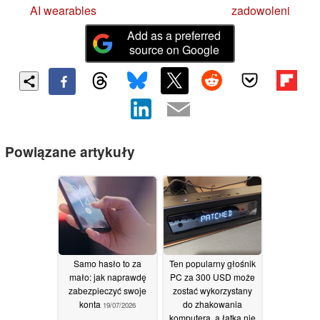
AI wearables
zadowoleni
Add as a preferred
source on Google
Powiązane artykuły
Samo hasło to za
Ten popularny głośnik
mało: jak naprawdę
PC za 300 USD może
zabezpieczyć swoje
zostać wykorzystany
konta
do zhakowania
19/07/2026
komputera, a łatka nie