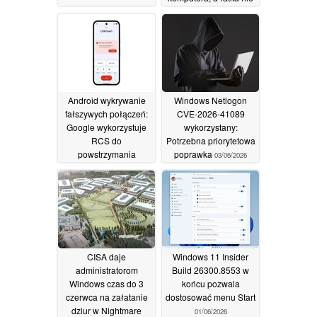
nadchodzi
03/06/2026
Android wykrywanie
Windows Netlogon
fałszywych połączeń:
CVE-2026-41089
Google wykorzystuje
wykorzystany:
RCS do
Potrzebna priorytetowa
powstrzymania
poprawka
03/06/2026
oszustw AI
03/06/2026
CISA daje
Windows 11 Insider
administratorom
Build 26300.8553 w
Windows czas do 3
końcu pozwala
czerwca na załatanie
dostosować menu Start
dziur w Nightmare
01/06/2026