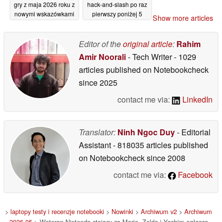
gry z maja 2026 roku z
hack-and-slash po raz
nowymi wskazówkami
pierwszy poniżej 5
Show more articles
dolarów na Steamie
12/05/2026
12/05/2026
Editor of the
original article
:
Rahim
Amir Noorali
- Tech Writer
- 1029
articles published on Notebookcheck
since 2025
contact me via:
LinkedIn
Translator:
Ninh Ngoc Duy
- Editorial
Assistant
- 818035 articles published
on Notebookcheck
since 2008
contact me via:
Facebook
>
laptopy testy i recenzje notebooki
>
Nowinki
>
Archiwum v2
>
Archiwum
2026 05
> Weteran Nintendo stojący za Mario, Zeldą i Yoshim ogłasza