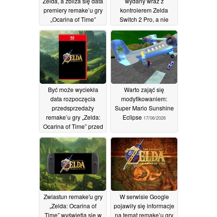
Zelda, a zbliża się data
wydany wraz z
premiery remake’u gry
kontrolerem Zelda
„Ocarina of Time”
Switch 2 Pro, a nie
wraz z konsolą.
28/07/2026
24/07/2026
Być może wyciekła
Warto zająć się
data rozpoczęcia
modyfikowaniem:
przedsprzedaży
Super Mario Sunshine
remake’u gry „Zelda:
Eclipse
17/06/2026
Ocarina of Time” przed
premierą konsoli
Switch 2
17/07/2026
Zwiastun remake'u gry
W serwisie Google
„Zelda: Ocarina of
pojawiły się informacje
Time” wyświetla się w
na temat remake’u gry