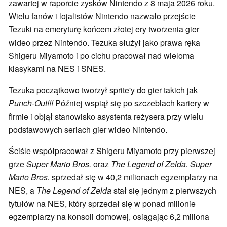
zawartej w raporcie zysków Nintendo z 8 maja 2026 roku.
Wielu fanów i lojalistów Nintendo nazwało przejście
Tezuki na emeryturę końcem złotej ery tworzenia gier
wideo przez Nintendo. Tezuka służył jako prawa ręka
Shigeru Miyamoto i po cichu pracował nad wieloma
klasykami na NES i SNES.
Tezuka początkowo tworzył sprite'y do gier takich jak
Punch-Out!!!
Później wspiął się po szczeblach kariery w
firmie i objął stanowisko asystenta reżysera przy wielu
podstawowych seriach gier wideo Nintendo.
Ściśle współpracował z Shigeru Miyamoto przy pierwszej
grze
Super Mario Bros.
oraz
The Legend of Zelda.
Super
Mario Bros.
sprzedał się w 40,2 milionach egzemplarzy na
NES, a
The Legend of Zelda
stał się jednym z pierwszych
tytułów na NES, który sprzedał się w ponad milionie
egzemplarzy na konsoli domowej, osiągając 6,2 miliona