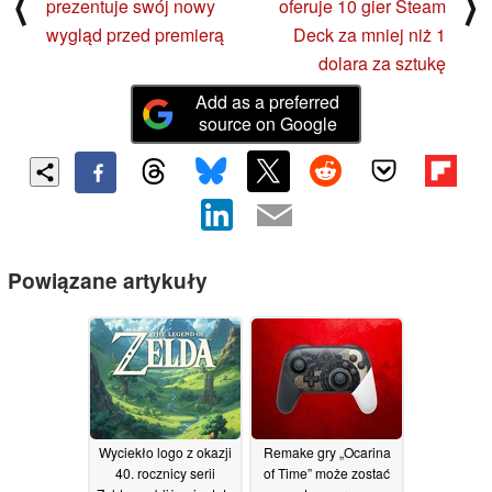
⟨
⟩
prezentuje swój nowy
oferuje 10 gier Steam
wygląd przed premierą
Deck za mniej niż 1
dolara za sztukę
Add as a preferred
source on Google
Powiązane artykuły
Wyciekło logo z okazji
Remake gry „Ocarina
40. rocznicy serii
of Time” może zostać