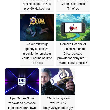
rozdzielczości 1440p
„Zelda: Ocarina of
przy 60 klatkach na
Time” po
sekundę, co sugeruje
opublikowaniu
brak otwartego świata
zwiastuna Direct
Switch 2
16/06/2026
15/06/2026
Leaker otrzymuje
Remake Ocarina of
groźby śmierci za
Time na Nintendo
ujawnienie remake'u
Direct bardziej
Zelda: Ocarina of Time
prawdopodobny niż 3D
Mario, mówi przeciek
11/06/2026
09/06/2026
Epic Games Store
"Genialny system
zapowiada pierwsze
walki": 96%
tajemnicze darmowe
pozytywnych ocen gry